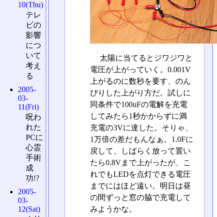
10(Thu)
テレ
ビの
影響
につ
いて
太陽に当てるとジワジワと
考え
電圧が上がっていく。0.001V
る
上がるのに数秒を要す、のん
2005-
びりした上がり方だ。試しに
03-
同条件で100uFの電解を充電
11(Fri)
してみたら1秒かからずに満
呪わ
れた
充電の3Vに達した。そりゃ、
PCに
1万倍の差だもんなぁ。1.0Fに
心霊
戻して、しばらく放って置い
手術
たら0.8Vまで上がったが、こ
成
れでもLEDを点灯できる電圧
功!?
までにはほど遠い。明日は昼
2005-
の間ずっと窓の脇で充電して
03-
12(Sat)
みようかな。