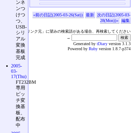
ンネ
ンつ
けつ
«前の日記(2005-03-26(Sat))
最新
次の日記(2005-03-
28(Mon))»
編集
つ、
USB-
↑の「本日のリンク元」に望みの検索語がある場合、再検索してください
シリ
→
アル
Generated by
tDiary
version 3.1.3
変換
Powered by
Ruby
version 1.8.7-p374
基板
完成
2005-
03-
17(Thu)
FT232BM
専用
ピッ
チ変
換基
板、
配布
中