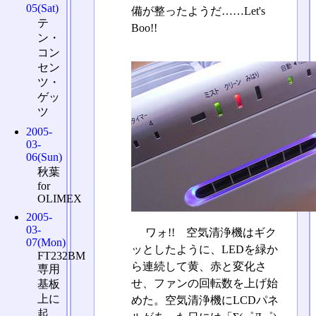
05(Sat)
備が整ったようだ……Let's
テ
Boo!!
ン・
コン
セン
ツ・
ゲッ
ツ
2005-
03-
06(Sun)
秋葉
for
OLIMEX
2005-
03-
ワォ!! 空気清浄機はギク
07(Mon)
ッとしたように、LEDを緑か
FT232BM
ら連続して黄、赤と変化さ
専用
せ、ファンの回転数を上げ始
基板
上に
めた。空気清浄機にLCDパネ
起