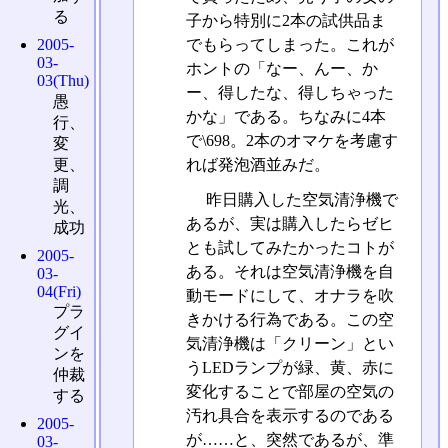
る
子から特別に2本の試供品ま
でもらってしまった。これが
2005-
03-
ホントの「なー、んー、か
03(Thu)
ー、得したな、得しちゃった
愚
かな」である。ちなみに4本
行、
で\698。2本のオマケを考慮す
変
れば発泡酒並みだ。
更、
調
昨日購入した空気清浄機で
光、
あるが、実は購入したらゼヒ
成功
とも試してみたかったコトが
2005-
ある。それは空気清浄機を自
03-
04(Fri)
動モードにして、オナラを吹
プラ
きかける行為である。この空
グイ
気清浄機は「クリーン」とい
ンを
うLEDランプが緑、黄、赤に
仲裁
変化することで部屋の空気の
する
汚れ具合を表示するのである
2005-
が……と、突然であるが、準
03-