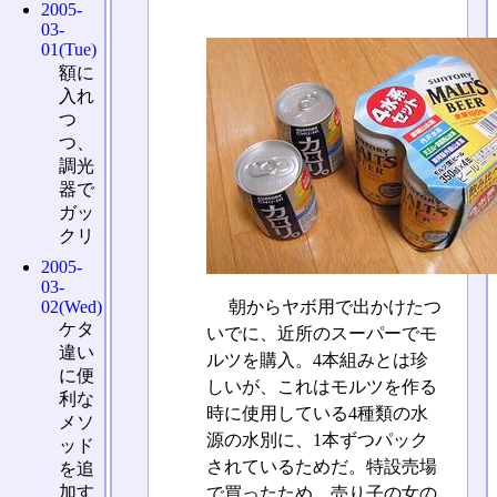
2005-
03-
01(Tue)
額に
入れ
つ
つ、
調光
器で
ガッ
クリ
2005-
03-
02(Wed)
朝からヤボ用で出かけたつ
ケタ
いでに、近所のスーパーでモ
違い
ルツを購入。4本組みとは珍
に便
しいが、これはモルツを作る
利な
時に使用している4種類の水
メソ
源の水別に、1本ずつパック
ッド
されているためだ。特設売場
を追
加す
で買ったため、売り子の女の