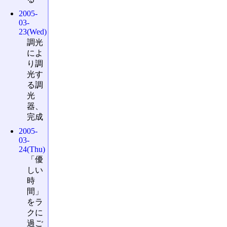
2005-
03-
23(Wed)
調光
によ
り調
光す
る調
光
器、
完成
2005-
03-
24(Thu)
「優
しい
時
間」
をラ
クに
過ご