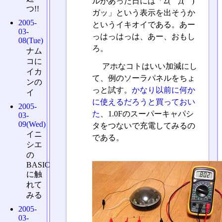
ルがあった日には「Σ(゜Д゜)
つ!!
ガッ」という表示を出そうか
2005-
というイキオイである。あー
03-
っはっはっは、あー、おもし
08(Tue)
ろ。
ナム
コに
アホなコトはいい加減にし
イカ
て、例のソーラパネルをちょ
ンの
っと試す。
かなり以前に何か
イ
に使えるだろうと買っておい
2005-
た
、1.0Fのスーパーキャパシ
03-
09(Wed)
タをつないで充電してみるの
イニ
である。
シエ
の
BASIC
に触
れて
みる
2005-
03-