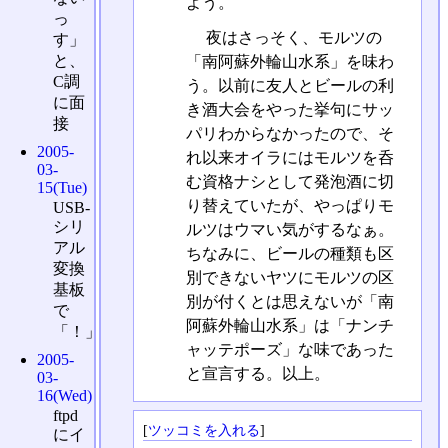
よう。
っ
夜はさっそく、モルツの
す」
と、
「南阿蘇外輪山水系」を味わ
C調
う。以前に友人とビールの利
に面
き酒大会をやった挙句にサッ
接
パリわからなかったので、そ
2005-
れ以来オイラにはモルツを呑
03-
む資格ナシとして発泡酒に切
15(Tue)
り替えていたが、やっぱりモ
USB-
シリ
ルツはウマい気がするなぁ。
アル
ちなみに、ビールの種類も区
変換
別できないヤツにモルツの区
基板
別が付くとは思えないが「南
で
阿蘇外輪山水系」は「ナンチ
「！」
ャッテポーズ」な味であった
2005-
と宣言する。以上。
03-
16(Wed)
ftpd
[
ツッコミを入れる
]
にイ