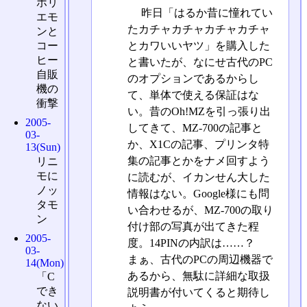
ホリ
昨日「はるか昔に憧れてい
エモ
たカチャカチャカチャカチャ
ンと
とカワいいヤツ」を購入した
コー
ヒー
と書いたが、なにせ古代のPC
自販
のオプションであるからし
機の
て、単体で使える保証はな
衝撃
い。昔のOh!MZを引っ張り出
2005-
してきて、MZ-700の記事と
03-
か、X1Cの記事、プリンタ特
13(Sun)
集の記事とかをナメ回すよう
リニ
モに
に読むが、イカンせん大した
ノッ
情報はない。Google様にも問
タモ
い合わせるが、MZ-700の取り
ン
付け部の写真が出てきた程
2005-
度。14PINの内訳は……？
03-
まぁ、古代のPCの周辺機器で
14(Mon)
あるから、無駄に詳細な取扱
「C
でき
説明書が付いてくると期待し
ない