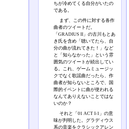
ちが冷めてくる自分がいたの
である。
まず、この件に対する各作
曲者のツイートだ。
「GRADIUS II」の古川もとあ
き氏を含め「聴いてたら、自
分の曲が流れてきた！」など
と「知らなかった」という雰
囲気のツイートが続出してい
る。これ、ゲームミュージッ
クでなく歌謡曲だったら、作
曲者が知らないところで、国
際的イベントに曲が使われる
なんてありえないことではな
いのか？
それと「01 ACT I-1」の意
味が判明した。グラディウス
系の音楽をクラシックアレン