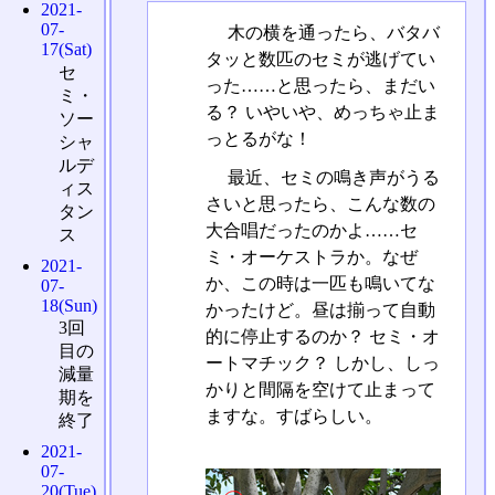
2021-
07-
木の横を通ったら、バタバ
17(Sat)
タッと数匹のセミが逃げてい
セ
った……と思ったら、まだい
ミ・
る？ いやいや、めっちゃ止ま
ソー
っとるがな！
シャ
ルデ
最近、セミの鳴き声がうる
ィス
さいと思ったら、こんな数の
タン
大合唱だったのかよ……セ
ス
ミ・オーケストラか。なぜ
2021-
か、この時は一匹も鳴いてな
07-
18(Sun)
かったけど。昼は揃って自動
3回
的に停止するのか？ セミ・オ
目の
ートマチック？ しかし、しっ
減量
かりと間隔を空けて止まって
期を
ますな。すばらしい。
終了
2021-
07-
20(Tue)