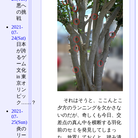
悪へ
の挑
戦
2021-
07-
24(Sat)
日本
が誇
るゲ
ーム
文化
in 東
京オ
リン
ピッ
それはそうと、ここんとこ
ク……？
夕方のランニングを欠かさな
2021-
いのだが、奇しくも今日、交
07-
25(Sun)
差点の真ん中を横断する羽化
炎の
前のセミを発見してしまっ
リー
た。放置しておくと、踏み潰