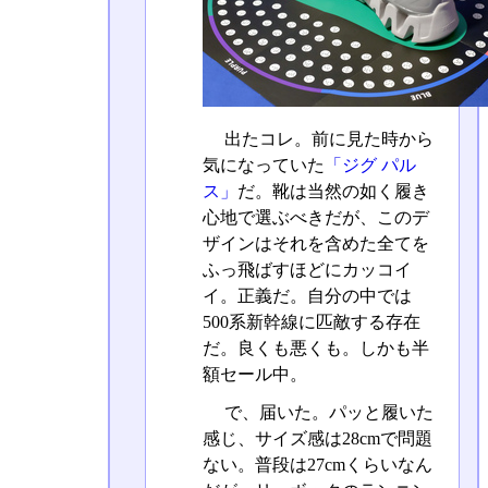
出たコレ。前に見た時から
気になっていた
「ジグ パル
ス」
だ。靴は当然の如く履き
心地で選ぶべきだが、このデ
ザインはそれを含めた全てを
ふっ飛ばすほどにカッコイ
イ。正義だ。自分の中では
500系新幹線に匹敵する存在
だ。良くも悪くも。しかも半
額セール中。
で、届いた。パッと履いた
感じ、サイズ感は28cmで問題
ない。普段は27cmくらいなん