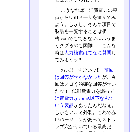
こうなれば、消費電力の観
点からUSBメモリを選んでみ
よう。しかし、そんな項目で
製品を一覧することは価
格.comでもできない……うま
くググるのも困難……こんな
時は
人力検索はてなに質問
し
てみようッ!!
おぉ!! すごいッ!!
前回
は回答が付かなかった
が、今
回はスゴく的確な回答が付い
たッ!! 低消費電力を謳って
消費電力が75mA以下なんて
いう製品
があったんだねぇ。
しかもアルミ外装。これで赤
いバージョンがあってストラ
ップ穴が付いている最高だ