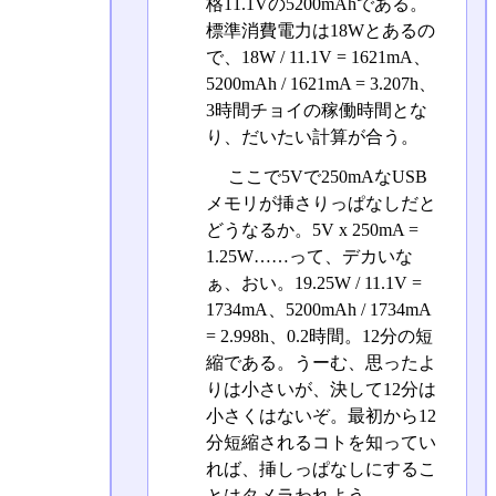
格11.1Vの5200mAhである。
標準消費電力は18Wとあるの
で、18W / 11.1V = 1621mA、
5200mAh / 1621mA = 3.207h、
3時間チョイの稼働時間とな
り、だいたい計算が合う。
ここで5Vで250mAなUSB
メモリが挿さりっぱなしだと
どうなるか。5V x 250mA =
1.25W……って、デカいな
ぁ、おい。19.25W / 11.1V =
1734mA、5200mAh / 1734mA
= 2.998h、0.2時間。12分の短
縮である。うーむ、思ったよ
りは小さいが、決して12分は
小さくはないぞ。最初から12
分短縮されるコトを知ってい
れば、挿しっぱなしにするこ
とはタメラわれよう。