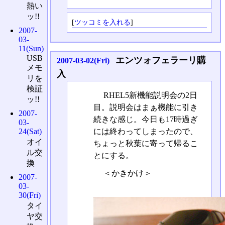
熱い
ッ!!
[
ツッコミを入れる
]
2007-
03-
11(Sun)
USB
エンツォフェラーリ購
2007-03-02(Fri)
メモ
入
リを
検証
RHEL5新機能説明会の2日
ッ!!
目。説明会はまぁ機能に引き
2007-
続きな感じ。今日も17時過ぎ
03-
には終わってしまったので、
24(Sat)
オイ
ちょっと秋葉に寄って帰るこ
ル交
とにする。
換
＜かきかけ＞
2007-
03-
30(Fri)
タイ
ヤ交