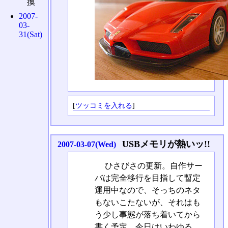
換
2007-
03-
31(Sat)
[
ツッコミを入れる
]
USBメモリが熱いッ!!
2007-03-07(Wed)
ひさびさの更新。自作サー
バは完全移行を目指して暫定
運用中なので、そっちのネタ
もないこたないが、それはも
う少し事態が落ち着いてから
書く予定。今日はいわゆる