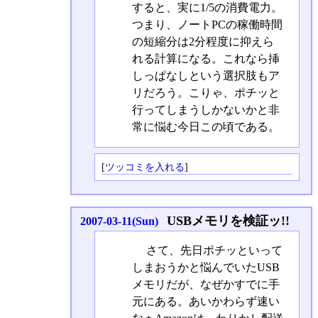
すると、実に1/5の消費電力。
つまり、ノートPCの稼働時間
の短縮分は2分程度に抑えら
れる計算になる。これなら挿
しっぱなしという選択肢もア
リだろう。こりゃ、ポチッと
行ってしまうしかないかと非
常に悩む今日この頃である。
[
ツッコミを入れる
]
USBメモリを検証ッ!!
2007-03-11(Sun)
さて、先日ポチッといって
しまおうかと悩んでいたUSB
メモリだが、なぜかすでに手
元にある。あいかわらず速い