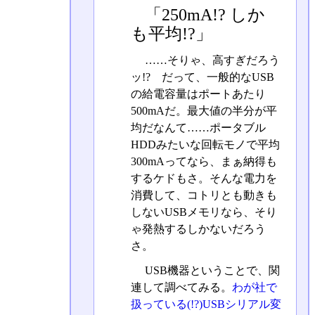
「250mA!? しか
も平均!?」
……そりゃ、高すぎだろう
ッ!? だって、一般的なUSB
の給電容量はポートあたり
500mAだ。最大値の半分が平
均だなんて……ポータブル
HDDみたいな回転モノで平均
300mAってなら、まぁ納得も
するケドもさ。そんな電力を
消費して、コトリとも動きも
しないUSBメモリなら、そり
ゃ発熱するしかないだろう
さ。
USB機器ということで、関
連して調べてみる。
わが社で
扱っている(!?)USBシリアル変