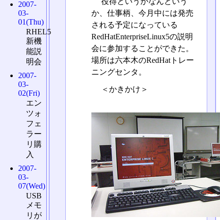
役得というかなんという
2007-
か、仕事柄、今月中には発売
03-
01(Thu)
される予定になっている
RHEL5
RedHatEnterpriseLinux5の説明
新機
会に参加することができた。
能説
場所は六本木のRedHatトレー
明会
ニングセンタ。
2007-
03-
＜かきかけ＞
02(Fri)
エン
ツォ
フェ
ラー
リ購
入
2007-
03-
07(Wed)
USB
メモ
リが