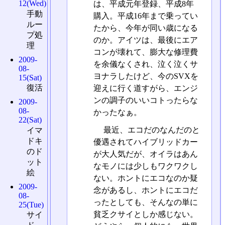
12(Wed)
は、平成元年登録、平成8年
手動
購入。平成16年まで乗ってい
ルー
たから、今年が同い歳になる
プ処
のか。アイツは、最後にエア
理
コンが壊れて、膨大な修理費
2009-
を余儀なくされ、泣く泣くサ
08-
ヨナラしたけど、今のSVXを
15(Sat)
復活
迎えに行く道すがら、エンジ
ンの調子のいいコトったらな
2009-
08-
かったなぁ。
22(Sat)
最近、エコだのなんだのと
イマ
ドキ
優遇されてハイブリッドカー
のド
が大人気だが、オイラはあん
ット
なモノには少しもワクワクし
絵
ない。ホントにエコなのか疑
2009-
念があるし、ホントにエコだ
08-
ったとしても、そんなの単に
25(Tue)
貧乏クサイとしか感じない。
サイ