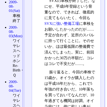
SVXの車検が終了した。な
2009-
にせ、平成6年登録という骨
08-
01(Sat)
董なので、できれば、徹底的
車検
に見てもらいたく、今回も
終了
SVXに強い整備工場
に車検を
2009-
お願いしたかったのだが……
08-
予定が合わず、近所のスバル
03(Mon)
に持って行くことに。そのせ
ワイ
ヤレ
いか、ほぼ最低限の整備費で
スヘ
済んでしまった。実に、前回
ッド
かかった30万の半額だ。コレ
ホン
はコレで不安だが……。
Re-
Birth・
振り返ると、今回の車検で
Ｑ
15歳か。オイラが購入したの
2009-
は平成16年だから、これで5
08-
年強の付き合いだ。10年落ち
04(Tue)
を買っておいてなんだが、10
ワイ
ヤレ
年過ぎても機関は好調。オイ
スヘ
ラ的には、他に欲しい車が