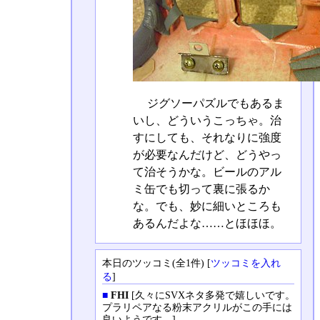
ジグソーパズルでもあるま
いし、どういうこっちゃ。治
すにしても、それなりに強度
が必要なんだけど、どうやっ
て治そうかな。ビールのアル
ミ缶でも切って裏に張るか
な。でも、妙に細いところも
あるんだよな……とほほほ。
本日のツッコミ(全1件) [
ツッコミを入れ
る
]
■
FHI
[久々にSVXネタ多発で嬉しいです。
プラリペアなる粉末アクリルがこの手には
良いようです。]