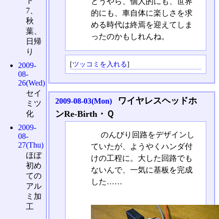
ド
どうやら、個人的にも、世界
7、
的にも、車自体に楽しさを求
秋
める時代は終焉を迎えてしま
葉、
ったのかもしれんね。
日帰
り
[
ツッコミを入れる
]
2009-
08-
26(Wed)
セイ
ワイヤレスヘッドホ
2009-08-03(Mon)
ミツ
ンRe-Birth・Ｑ
化
2009-
のんびり回路をデザインし
08-
27(Thu)
ていたが、ようやくハンダ付
ほぼ
けの工程に。大した回路でも
初め
ないんで、一気に基板を完成
ての
した……
アル
ミ加
工