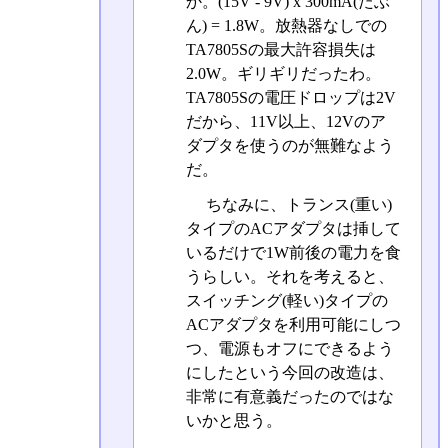
か。(15V - 9V) x 300mA(たぶ
ん) = 1.8W。放熱器なしでの
TA7805Sの最大許容損失は
2.0W。ギリギリだったわ。
TA7805Sの電圧ドロップは2V
だから、11V以上、12Vのア
ダプタを使うのが無難なよう
だ。
ちなみに、トランス(重い)
タイプのACアダプタは挿して
いるだけで1W前後の電力を食
うらしい。それを考えると、
スイッチング(軽い)タイプの
ACアダプタを利用可能にしつ
つ、電源もオフにできるよう
にしたという今回の改造は、
非常に有意義だったのではな
いかと思う。