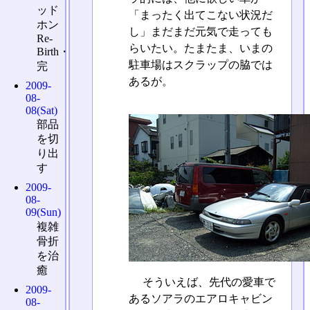
ッド
「まったく出てこない状況だ
ホン
し」まだまだ元気で走っても
Re-
らいたい。たまたま、いまの
Birth・
駐車場はスクラップの脇では
完
あるが。
2009-
08-
08(Sat)
部品
を切
り出
す
2009-
08-
09(Sun)
複雑
骨折
を治
癒
そういえば、先代の愛車で
2009-
あるソアラのエアロキャビン
08-