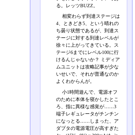
る。レッツBUZZ。
相変わらず到達ステージは
4、ときどき5、という晴れの
ち曇り状態であるが、到達ス
テージに対する到達レベルが
徐々に上がってきている。ス
テージ6までにレベル100に行
けるんじゃないか？ ミディア
ムユニットは攻略記事が少な
いせいで、それが普通なのか
よくわからんが。
小1時間遊んで、電源オフ
のために本体を寝かしたとこ
ろ、指に異様な感覚が……3
端子レギュレータがチンチン
になっとる……しまった、ア
ダプタの電源電圧が高すぎた