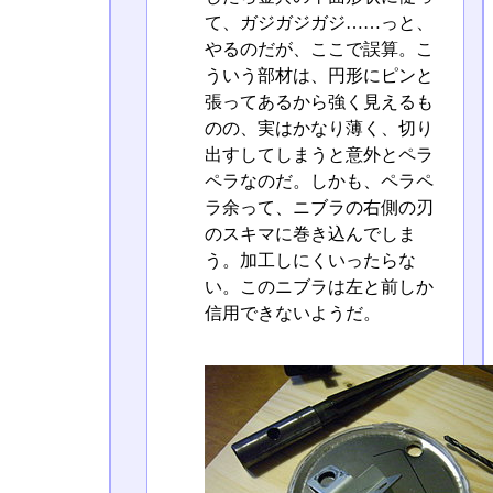
て、ガジガジガジ……っと、
やるのだが、ここで誤算。こ
ういう部材は、円形にピンと
張ってあるから強く見えるも
のの、実はかなり薄く、切り
出すしてしまうと意外とペラ
ペラなのだ。しかも、ペラペ
ラ余って、ニブラの右側の刃
のスキマに巻き込んでしま
う。加工しにくいったらな
い。このニブラは左と前しか
信用できないようだ。