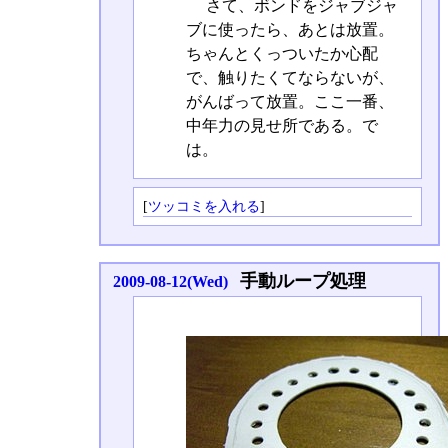
さて、ボンドをジャブジャ
ブに使ったら、あとは放置。
ちゃんとくっついたか心配
で、触りたくてならないが、
がんばって放置。ここ一番、
中年力の見せ所である。で
は。
[
ツッコミを入れる
]
手動ループ処理
2009-08-12(Wed)