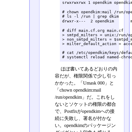
srwxrwxrwx 1 opendkim opendki
# chown opendkim:mail /run/ope
# ls -l /run | grep dkim

drwxr-x---  2 opendkim       
# diff main.cf.org main.cf

> smtpd_milters = unix:/run/op
> non_smtpd_milters = $smtpd_m
> milter_default_action = acce
# cat /etc/opendkim/keys/defau
# systemctl reload named-chro
ほぼ書いてあるどおりの内
容だが、権限関係で少し引っ
かかった。「Umask 000」と
「chown opendkim:mail
/run/opendkim」だ。これをし
ないとソケットの権限の都合
で、Postfixがopendkimへの接
続に失敗し、署名が付かな
い。opendkimのパッケージン