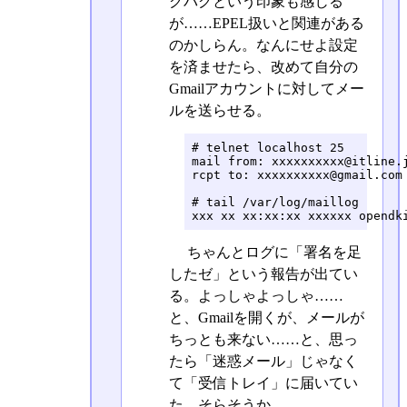
グバグという印象も感じる
が……EPEL扱いと関連がある
のかしらん。なんにせよ設定
を済ませたら、改めて自分の
Gmailアカウントに対してメー
ルを送らせる。
# telnet localhost 25

mail from: xxxxxxxxxx@itline.j
rcpt to: xxxxxxxxxx@gmail.com

# tail /var/log/maillog

xxx xx xx:xx:xx xxxxxx opendk
ちゃんとログに「署名を足
したゼ」という報告が出てい
る。よっしゃよっしゃ……
と、Gmailを開くが、メールが
ちっとも来ない……と、思っ
たら「迷惑メール」じゃなく
て「受信トレイ」に届いてい
た。そらそうか。