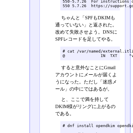
550-5.7.26  For instructions o
550 5.7.26  https://support.g
ちゃんと「SPFもDKIMも
通っていない」と返された。
改めて失敗させよう。DNSに
SPFレコードを足してやる。
# cat /var/named/external.itli
@               IN  TXT     "
すると意外なことにGmail
アカウントにメールが届くよ
うになった。ただし「迷惑メ
ール」の中にではあるが。
と、ここで満を持して
DKIM様がリングに上がるの
である。
# dnf install opendkim opendki