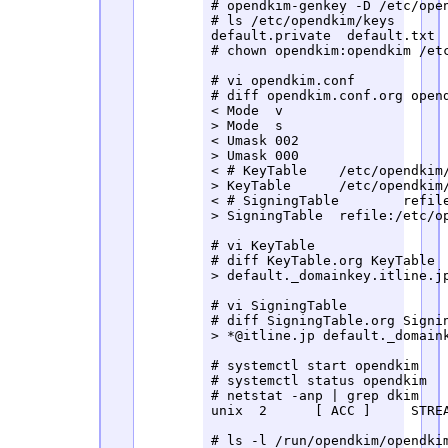
# opendkim-genkey -D /etc/open
# ls /etc/opendkim/keys

default.private  default.txt

# chown opendkim:opendkim /etc
# vi opendkim.conf

# diff opendkim.conf.org opend
< Mode	v

> Mode	s

< Umask	002

> Umask	000

< # KeyTable	/etc/opendkim/KeyTable

> KeyTable	/etc/opendkim/KeyTable

< # SigningTable	refile:/etc/opendkim/SigningTable

> SigningTable	refile:/etc/opendkim/SigningTable

# vi KeyTable

# diff KeyTable.org KeyTable

> default._domainkey.itline.jp
# vi SigningTable

# diff SigningTable.org Signin
> *@itline.jp default._domaink
# systemctl start opendkim

# systemctl status opendkim

# netstat -anp | grep dkim

unix  2      [ ACC ]     STRE
# ls -l /run/opendkim/opendkim