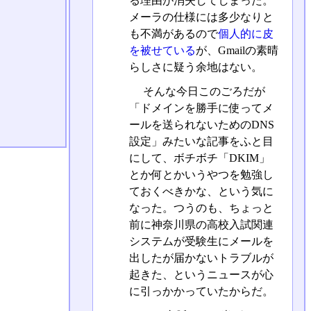
る理由が消失してしまった。
メーラの仕様には多少なりと
も不満があるので
個人的に皮
を被せている
が、Gmailの素晴
らしさに疑う余地はない。
そんな今日このごろだが
「ドメインを勝手に使ってメ
ールを送られないためのDNS
設定」みたいな記事をふと目
にして、ボチボチ「DKIM」
とか何とかいうやつを勉強し
ておくべきかな、という気に
なった。つうのも、ちょっと
前に神奈川県の高校入試関連
システムが受験生にメールを
出したが届かないトラブルが
起きた、というニュースが心
に引っかかっていたからだ。