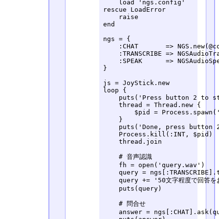
    load 'ngs.config'

rescue LoadError

    raise

end

ngs = {

    :CHAT       => NGS.new(@co
    :TRANSCRIBE => NGSAudioTra
    :SPEAK      => NGSAudioSpe
}

js = JoyStick.new

loop {

    puts('Press button 2 to st
    thread = Thread.new {

        $pid = Process.spawn('
    }

    puts('Done, press button 2
    Process.kill(:INT, $pid)

    thread.join

    # 音声認識

    fh = open('query.wav')

    query = ngs[:TRANSCRIBE].t
    query += '50文字程度で回答
    puts(query)

    # 問合せ

    answer = ngs[:CHAT].ask(qu