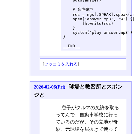
    puts(answer)

    # 音声発声

    res = ngs[:SPEAK].speak(an
    open('answer.mp3', 'w') {|
        fh.write(res)

    }

    system('play answer.mp3')

}

__END__
[
ツッコミを入れる
]
球場と教習所とスポン
2026-02-06(Fri)
ジと
息子がクルマの免許を取る
ってんで、自動車学校に行っ
ているのだが、その立地が奇
妙。元球場を居抜きで使って