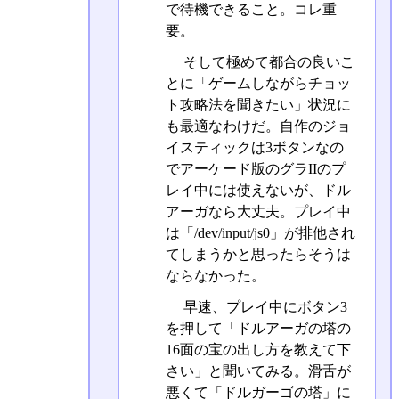
で待機できること。コレ重
要。
そして極めて都合の良いこ
とに「ゲームしながらチョッ
ト攻略法を聞きたい」状況に
も最適なわけだ。自作のジョ
イスティックは3ボタンなの
でアーケード版のグラIIのプ
レイ中には使えないが、ドル
アーガなら大丈夫。プレイ中
は「/dev/input/js0」が排他され
てしまうかと思ったらそうは
ならなかった。
早速、プレイ中にボタン3
を押して「ドルアーガの塔の
16面の宝の出し方を教えて下
さい」と聞いてみる。滑舌が
悪くて「ドルガーゴの塔」に