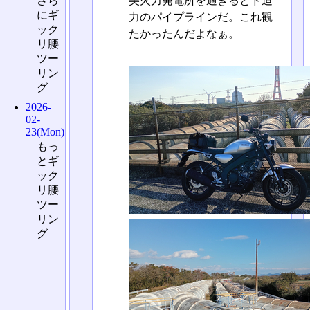
美火力発電所を過ぎるとド迫
さら
にギ
力のパイプラインだ。これ観
ック
たかったんだよなぁ。
リ腰
ツー
リン
グ
2026-
02-
23(Mon)
もっ
とギ
ック
リ腰
ツー
リン
グ