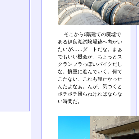
そこから6階建ての廃墟で
ある伊良湖試験場跡へ向かい
たいが……ダートだな。まぁ
でもいい機会か。ちょっとス
クランブラっぽいバイクだし
な。慎重に進んでいく。何て
こたない。これも観たかった
んだよなぁ。んが、気づくと
ボチボチ帰らねければならな
い時間だ。