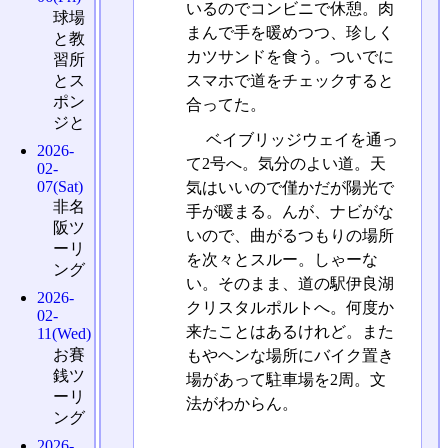
いるのでコンビニで休憩。肉
球場
まんで手を暖めつつ、珍しく
と教
カツサンドを食う。ついでに
習所
とス
スマホで道をチェックすると
ポン
合ってた。
ジと
ベイブリッジウェイを通っ
2026-
て2号へ。気分のよい道。天
02-
07(Sat)
気はいいので僅かだが陽光で
非名
手が暖まる。んが、ナビがな
阪ツ
いので、曲がるつもりの場所
ーリ
を次々とスルー。しゃーな
ング
い。そのまま、道の駅伊良湖
2026-
クリスタルポルトへ。何度か
02-
来たことはあるけれど。また
11(Wed)
お賽
もやヘンな場所にバイク置き
銭ツ
場があって駐車場を2周。文
ーリ
法がわからん。
ング
2026-