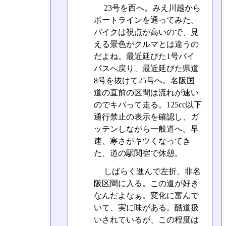
23号を西へ。みえ川越から
ポートラインを通ってみた。
バイクは視点が高いので、見
える景色がクルマとは違うの
だよね。最近延びた1号バイ
パスへ戻り、最近延びた県道
8号を抜けて25号へ。名阪国
道の直前の区間は流れが速い
のでキバって走る。125cc以下
通行禁止の表示を確認し、ガ
ッテンしながら一般道へ。早
速、寒さがキツくなってき
た、道の駅関宿で休憩。
しばらく進んで左折、非名
阪区間に入る。この道が好き
なんだよなぁ。変化に富んで
いて、実に味がある。酷道扱
いされているが、この程度は