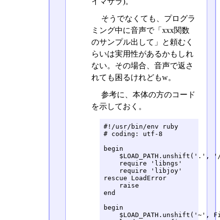
イマサラ)。
そうでなくても、プログラ
ミング中に音声で「xxx関数
のサンプル出して」と頼むく
らいは実用性があるかもしれ
ない。その場合、音声で返さ
れても困るけれどもw。
参考に、本体の方のコード
を示しておく。
#!/usr/bin/env ruby

# coding: utf-8

begin

    $LOAD_PATH.unshift('.', '/
    require 'libngs'

    require 'libjoy'

rescue LoadError

    raise

end

begin

    $LOAD_PATH.unshift('~', Fi