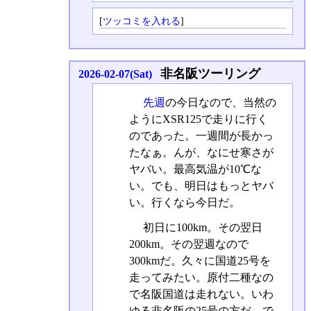
[
ツッコミを入れる
]
非名阪ツーリング
2026-02-07(Sat)
先週
の今日なので、当然の
ようにXSR125で走りに行く
のであった。一週間が長かっ
たなぁ。んが、なにせ寒さが
ヤバい。最高気温が10℃な
い。でも、明日はもっとヤバ
い。行くなら今日だ。
初日に100km。その翌日
200km。その翌週なので
300kmだ。久々に国道25号を
走ってみたい。原付二種なの
で名阪国道は走れない。いわ
ゆる非名阪の25号の方だ。で