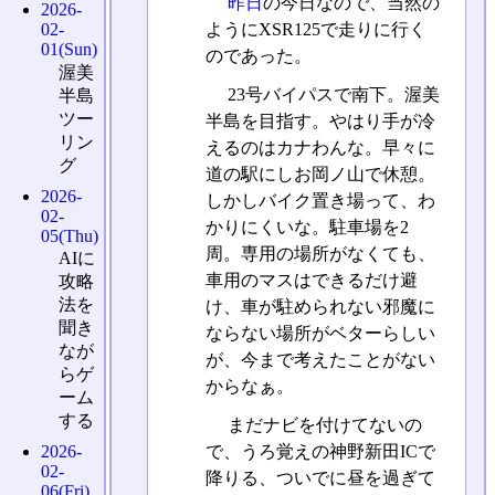
昨日
の今日なので、当然の
2026-
ようにXSR125で走りに行く
02-
01(Sun)
のであった。
渥美
23号バイパスで南下。渥美
半島
ツー
半島を目指す。やはり手が冷
リン
えるのはカナわんな。早々に
グ
道の駅にしお岡ノ山で休憩。
2026-
しかしバイク置き場って、わ
02-
かりにくいな。駐車場を2
05(Thu)
周。専用の場所がなくても、
AIに
車用のマスはできるだけ避
攻略
法を
け、車が駐められない邪魔に
聞き
ならない場所がベターらしい
なが
が、今まで考えたことがない
らゲ
からなぁ。
ーム
する
まだナビを付けてないの
で、うろ覚えの神野新田ICで
2026-
02-
降りる、ついでに昼を過ぎて
06(Fri)