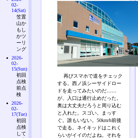
02-
14(Sat)
笠置
山か
もし
かツ
ーリ
ング
2026-
02-
15(Sun)
初回
再びスマホで道をチェック
点検
する。西ノ浜シーサイドロー
前点
ドを走ってみたいのだ……
検
が、入口は通行止めだった。
2026-
奥は大丈夫だろうと周り込む
02-
と入れた。スゴい。まっす
17(Tue)
ぐ。誰もいない。50km/h前後
初回
点検
で走る。ネイキッドはこれく
して
らいがイイのだよね。それを