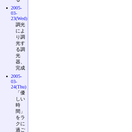
2005-
03-
23(Wed)
調光
によ
り調
光す
る調
光
器、
完成
2005-
03-
24(Thu)
「優
しい
時
間」
をラ
クに
過ご