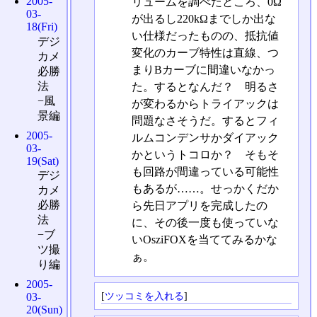
2005-
リュームを調べたところ、0Ω
03-
が出るし220kΩまでしか出な
18(Fri)
い仕様だったものの、抵抗値
デジ
変化のカーブ特性は直線、つ
カメ
まりBカーブに間違いなかっ
必勝
法
た。するとなんだ？ 明るさ
−風
が変わるからトライアックは
景編
問題なさそうだ。するとフィ
2005-
ルムコンデンサかダイアック
03-
かというトコロか？ そもそ
19(Sat)
も回路が間違っている可能性
デジ
もあるが……。せっかくだか
カメ
必勝
ら先日アプリを完成したの
法
に、その後一度も使っていな
−ブ
いOsziFOXを当ててみるかな
ツ撮
ぁ。
り編
2005-
[
ツッコミを入れる
]
03-
20(Sun)