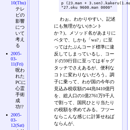
10(Thu)
p (23.man + 3.sen).kakeru(1.ma
テレ
ビの
わぉ。わかりやすい。記述
影響
にも無理がない(ホント
につ
か？)。メソッド名があまりに
いて
考え
ベタで、しかも「wa?」に至
る
ってはたぶんコード標準に違
2005-
反してしまっているし、コー
03-
ドの59行目に至ってはギャグ
11(Fri)
タッチでさえあるが、便利な
呪わ
コトに変わりないだろう。調
れた
子に乗って、わが国の今年の
PCに
心霊
見込み税収額の44兆0410億円
手術
を、総人口の1億2761万9千人
成
で割って、国民ひとり当たり
功!?
の税額を求めてみる。フツー
2005-
ならこんな感じに計算せねば
03-
ならんが、
12(Sat)