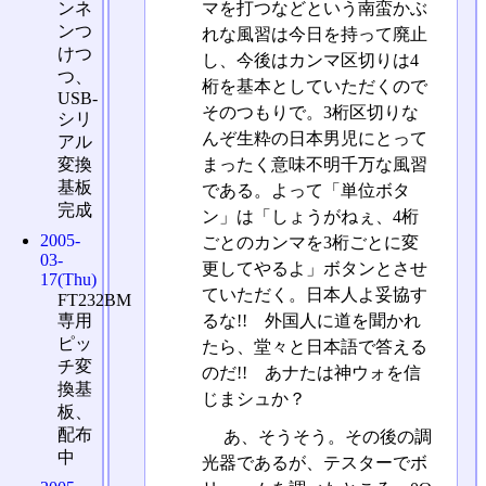
ンネ
マを打つなどという南蛮かぶ
ンつ
れな風習は今日を持って廃止
けつ
し、今後はカンマ区切りは4
つ、
桁を基本としていただくので
USB-
そのつもりで。3桁区切りな
シリ
んぞ生粋の日本男児にとって
アル
変換
まったく意味不明千万な風習
基板
である。よって「単位ボタ
完成
ン」は「しょうがねぇ、4桁
2005-
ごとのカンマを3桁ごとに変
03-
更してやるよ」ボタンとさせ
17(Thu)
ていただく。日本人よ妥協す
FT232BM
るな!! 外国人に道を聞かれ
専用
ピッ
たら、堂々と日本語で答える
チ変
のだ!! あナたは神ウォを信
換基
じまシュか？
板、
配布
あ、そうそう。その後の調
中
光器であるが、テスターでボ