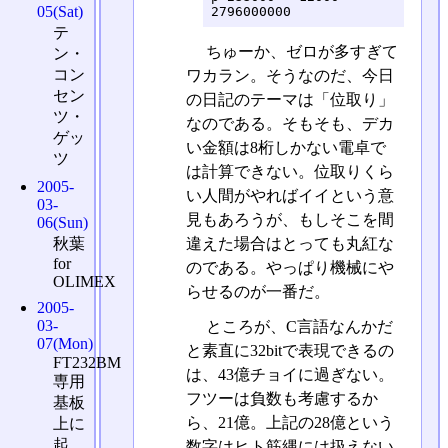
05(Sat)
テ
ちゅーか、ゼロが多すぎて
ン・
コン
ワカラン。そうなのだ、今日
セン
の日記のテーマは「位取り」
ツ・
なのである。そもそも、デカ
ゲッ
い金額は8桁しかない電卓で
ツ
は計算できない。位取りくら
2005-
い人間がやればイイという意
03-
見もあろうが、もしそこを間
06(Sun)
秋葉
違えた場合はとっても丸紅な
for
のである。やっぱり機械にや
OLIMEX
らせるのが一番だ。
2005-
03-
ところが、C言語なんかだ
07(Mon)
と素直に32bitで表現できるの
FT232BM
は、43億チョイに過ぎない。
専用
フツーは負数も考慮するか
基板
ら、21億。上記の28億という
上に
起
数字はヒト筋縄には扱えない