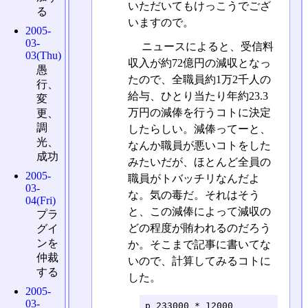
いただいてもけっこうでござ
る
いますので。
2005-
03-
ニュースによると、受信料
03(Thu)
収入が約72億円の減収となっ
愚
たので、全職員約1万2千人の
行、
給与、ひとり当たり年約23.3
変
万円の減俸を行うコトに決定
更、
調
したらしい。減俸ってーと、
光、
なんか職員が悪いコトをした
成功
みたいだが、ほとんど全員の
2005-
職員がトバッチリなんだよ
03-
な。気の毒だ。それはそう
04(Fri)
と、この減俸によって減収の
プラ
どの程度が賄われるのだろう
グイ
ンを
か。そこまで記事に書いてな
仲裁
いので、計算してみるコトに
する
した。
2005-
03-
p 233000 * 12000
