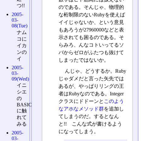
つ!!
のである。そんじゃ、物理的
2005-
な桁制限のないRubyを使えば
03-
イイじゃないか、という意見
08(Tue)
もあろうが27960000などと表
ナム
示されても困るのである。そ
コに
らみろ、んなコトいってるソ
イカ
ンの
バからゼロがふたつも抜けて
イ
しまったではないか。
2005-
んじゃ、どうするか。Ruby
03-
じゃダメだと言った矢先では
09(Wed)
イニ
あるが、やっぱりリングの王
シエ
者はRubyなのである。Integer
の
クラスにドドーンと
このよう
BASIC
なアホなメソッド群
を追加し
に触
てしまうのだ。するとなん
れて
と!! こんな式が書けるよう
みる
になってしまう。
2005-
03-