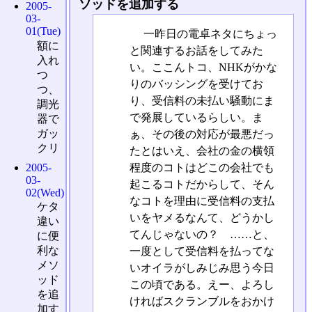
ソッドを追加する
2005-
03-
01(Tue)
一昨日の電卓ネタにちょっ
額に
と関連するお話をしてみた
入れ
い。ここんトコ、NHKがかな
つ
りのバッシングを受けてお
つ、
り、受信料の未払い騒動にま
調光
で発展しているらしい。ま
器で
ガッ
ぁ、その後の対応が最悪だっ
クリ
たとはいえ、会社の金の横領
程度のコトはどこの会社でも
2005-
03-
起こるコトだからして、そん
02(Wed)
なコトを理由に受信料の支払
ケタ
いをヤメるなんて、どうかし
違い
てんじゃないの？ ……と、
に便
利な
一度として受信料を払ってな
メソ
いオイラがしみじみ思う今日
ッド
この頃である。えー、よろし
を追
ければスクランブルをおかけ
加す