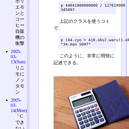
ホリ
p 44041000000000 / 127619000

エモ
ンと
コー
上記のクラスを使うコト
ヒー
で、
自販
機の
p (44.cyo + 410.oku).waru(1.ok
衝撃
2005-
このように、非常に明快に
03-
13(Sun)
記述できる。
リニ
モに
ノッ
タモ
ン
2005-
03-
14(Mon)
「C
でき
ない