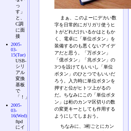
っ
す」
まぁ、このよーにデカい数
と、
C調
字を日常的にガリガリ使うヒ
に面
トがどれだけいるかはともか
接
く、電卓に「単位ボタン」を
2005-
装備するのも悪くないアイデ
03-
アだと思う。「万ボタン」
15(Tue)
「億ボタン」「兆ボタン」の
USB-
シリ
3つを設けてもいいし「単位
アル
ボタン」のひとつでもいいだ
変換
ろう。入力時に単位ボタンを
基板
押すと位がヒトツ上がるの
で
だ。ちなみにこの「単位ボタ
「！」
ン」は桁のカンマ区切りの数
2005-
の変更キーとしても作用する
03-
16(Wed)
ようにしてしまおう。
ftpd
ちなみに、3桁ごとにカン
にイ