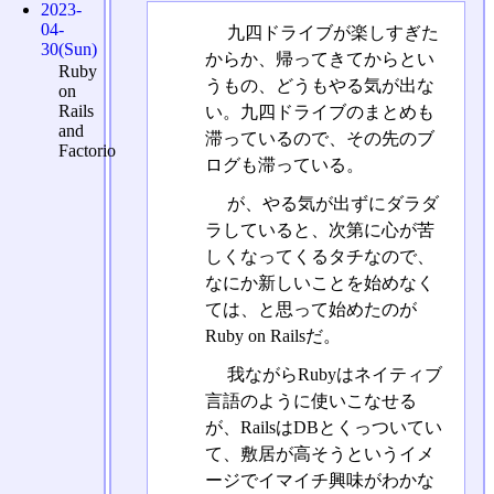
2023-
04-
九四ドライブが楽しすぎた
30(Sun)
からか、帰ってきてからとい
Ruby
うもの、どうもやる気が出な
on
Rails
い。九四ドライブのまとめも
and
滞っているので、その先のブ
Factorio
ログも滞っている。
が、やる気が出ずにダラダ
ラしていると、次第に心が苦
しくなってくるタチなので、
なにか新しいことを始めなく
ては、と思って始めたのが
Ruby on Railsだ。
我ながらRubyはネイティブ
言語のように使いこなせる
が、RailsはDBとくっついてい
て、敷居が高そうというイメ
ージでイマイチ興味がわかな