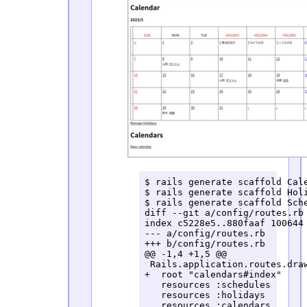
$ rails generate scaffold Cale
$ rails generate scaffold Holi
$ rails generate scaffold Sche
diff --git a/config/routes.rb 
index c5228e5..880faaf 100644

--- a/config/routes.rb

+++ b/config/routes.rb

@@ -1,4 +1,5 @@

 Rails.application.routes.draw
+  root "calendars#index"

   resources :schedules

   resources :holidays

   resources :calendars
