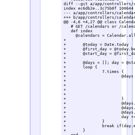
diff --git a/app/controllers/
index ec6db2e..3c75b0f 100644

--- a/app/controllers/calendar
+++ b/app/controllers/calendar
@@ -4,6 +4,27 @@ class Calenda
   # GET /calendars or /calend
   def index

     @calendars = Calendar.all
+

+	@today = Date.today

+	@first_day = @today.beginning_of_month

+	@start_day = @first_day - @first_day.wday

+

+	@days = []; day = @start_day

+	loop {

+		7.times {

+			@days << {

+				day:			day,

+				holidays:		Holiday.where(day: day),

+				schedules:		Schedule.where(day: day),

+				attrs:			{},

+			}

+			@days.last[:attrs][:color] = day.strftime('%a').downcase

+			@days.last[:attrs][:color] = 'holiday' if(@days.last[:holidays].size > 0)

+			@days.last[:attrs][:size] = 'small' if(day.mon != @today.mon)

+			day += 1

+		}

+		break if(day.mon != @today.mon)

+	}

   end
