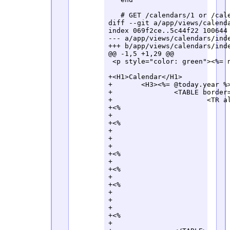
   # GET /calendars/1 or /cale
diff --git a/app/views/calenda
index 069f2ce..5c44f22 100644

--- a/app/views/calendars/inde
+++ b/app/views/calendars/inde
@@ -1,5 +1,29 @@

 <p style="color: green"><%= n
+<H1>Calendar</H1>

+	<H3><%= @today.year %>/<%= @today.mon %></H3>

+		<TABLE border='1' cellspacing='0' cellpadding='4'>

+			<TR align='center'><TD>

+<%				@days[0, 7].each {|day| %>

+					<TD><IMG src='/rd.png' width='128' height='1'><BR><SPAN class='<%= day[:attrs][:color] %>'><%= day[:attrs][:color].upcase %></SPAN>

+<%				}

+				@days.each {|day|

+					if(day[:day].wday == 0) %>

+						<TR valign='top'><TD><IMG src='/rd.png' width='1' height='64'>

+<%					end %>

+							<TD><SPAN class='<%= [day[:attrs][:color], day[:attrs][:size]].join(' ').strip %>'><%= link_to(day[:day].day, new_schedule_path(day: day[:day])) %></SPAN>

+<%							day[:holidays].each {|holiday| %>

+								<SPAN class='cause'><%= holiday.cause %></SPAN>

+<%							}

+							day[:schedules].each {|schedule| %>

+								<BR><SPAN class='member'><%= schedule.member %></SPAN>:

+								<SPAN class='note'><%= link_to(schedule.note, schedule) %></SPAN>

+<%							}

+				} %>
