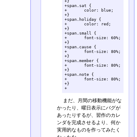
+}

+span.sat {

+	color: blue;

+}

+span.holiday {

+	color: red;

+}

+span.small {

+	font-size: 60%;

+}

+span.cause {

+	font-size: 80%;

+}

+span.member {

+	font-size: 80%;

+}

+span.note {

+	font-size: 80%;

+}

+
まだ、月間の移動機能がな
かったり、曜日表示にバグが
あったりするが、習作のカレ
ンダを完成させるより、何か
実用的なものを作ってみたく