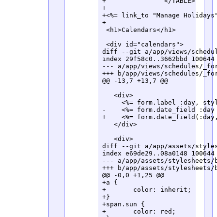
+		</TABLE>

+

+<%= link_to "Manage Holidays"
+

 <h1>Calendars</h1>

 <div id="calendars">

diff --git a/app/views/schedul
index 29f58c0..3662bbd 100644

--- a/app/views/schedules/_for
+++ b/app/views/schedules/_for
@@ -13,7 +13,7 @@

   <div>

     <%= form.label :day, styl
-    <%= form.date_field :day 
+    <%= form.date_field(:day,
   </div>

   <div>

diff --git a/app/assets/styles
index e69de29..08a0148 100644

--- a/app/assets/stylesheets/b
+++ b/app/assets/stylesheets/b
@@ -0,0 +1,25 @@

+a {

+	color: inherit;

+}

+span.sun {

+	color: red;
