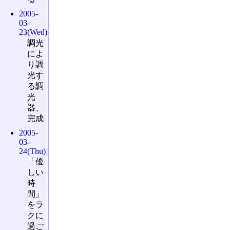
2005-
03-
23(Wed)
調光
によ
り調
光す
る調
光
器、
完成
2005-
03-
24(Thu)
「優
しい
時
間」
をラ
クに
過ご