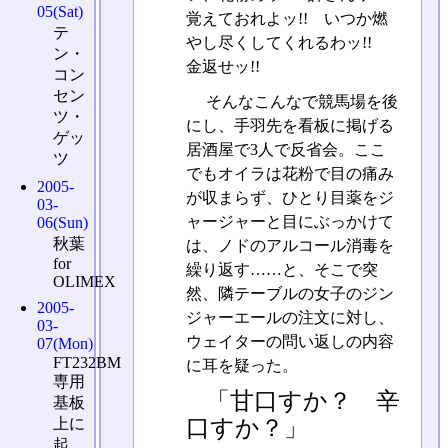
05(Sat)
覚えておれよッ!! いつか燃
テ
やし尽くしてくれるわッ!!
ン・
金返せッ!!
コン
セン
そんなこんなで競馬場を後
ツ・
にし、手羽先を看板に掲げる
ゲッ
居酒屋で3人で反省会。ここ
ツ
でもオイラは花粉で目の痛み
2005-
が収まらず、ひとり目薬をジ
03-
ャージャーと目にぶっかけて
06(Sun)
秋葉
は、ノドのアルコール消毒を
for
繰り返す……と、そこで突
OLIMEX
然、隣テーブルの女子のジン
2005-
ジャーエールの注文に対し、
03-
ウェイターの問い返しの内容
07(Mon)
FT232BM
に耳を疑った。
専用
「甘口すか？ 辛
基板
上に
口すか？」
起