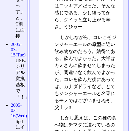
っ
はニッキアメだった、そんな
す」
感じである。少し経ってか
と、
ら、グイッと立ち上がる辛
C調
さ。うひゃー。
に面
接
しかしながら、コレこそジ
ンジャーエールの原型に近い
2005-
03-
飲み物なのだろう。納得であ
15(Tue)
る。飲んでよかった。大半は
USB-
カミさんに飲ませてしまった
シリ
が、間違いなく飲んでよかっ
アル
変換
た。コレを飲んだ後にあって
基板
は、カナダドライなど、とて
で
もジンジャーエールと名乗れ
「！」
るモノではございませぬぞ、
2005-
父上ッ!!
03-
16(Wed)
しかし思えば、この種の食
ftpd
べ物はチマタに溢れているの
にイ