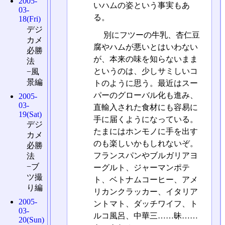
2005-
いハムの姿という事実もあ
03-
る。
18(Fri)
デジ
別にフツーの牛乳、杏仁豆
カメ
腐やハムが悪いとはいわない
必勝
が、本来の味を知らないまま
法
というのは、少しサミしいコ
−風
景編
トのように思う。最近はスー
パーのグローバル化も進み、
2005-
03-
直輸入された食材にも容易に
19(Sat)
手に届くようになっている。
デジ
たまにはホンモノに手を出す
カメ
のも楽しいかもしれないぞ。
必勝
フランスパンやブルガリアヨ
法
−ブ
ーグルト、ジャーマンポテ
ツ撮
ト、ベトナムコーヒー、アメ
り編
リカンクラッカー、イタリア
2005-
ントマト、ダッチワイフ、ト
03-
ルコ風呂、中華三……昧……
20(Sun)