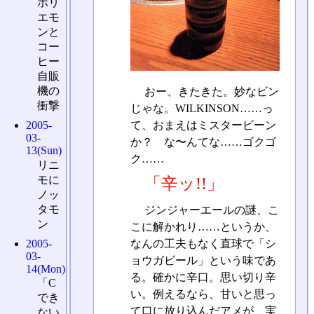
ホリ
エモ
ンと
コー
ヒー
自販
機の
おー、きたきた。妙なビン
衝撃
じゃな。WILKINSON……っ
て、おまえはミスタービーン
2005-
03-
か？ な〜んてな……ゴクゴ
13(Sun)
ク……
リニ
モに
「辛ッ!!」
ノッ
タモ
ジンジャーエールの謎、こ
ン
こに解かれり……というか、
2005-
なんの工夫もなく直球で「シ
03-
ョウガビール」という味であ
14(Mon)
る。確かに辛口。思い切り辛
「C
い。例えるなら、甘いと思っ
でき
て口に放り込んだアメが、実
ない