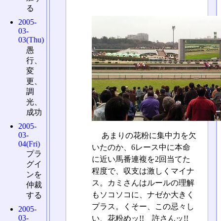
る
2005-
03-
03(Thu)
愚
行、
変
更、
調
光、
成功
2005-
03-
あまりの花粉に集中力を欠
04(Fri)
いたのか、6レース中に本命
プラ
に近い馬番連複を2回当てた
グイ
程度で、収支は激しくマイナ
ンを
ス。カミさんはルールの理解
仲裁
もソコソコに、ナゼか大きく
する
プラス。くそー、この忌々し
2005-
03-
い、花粉めッ!! 許さんッ!!