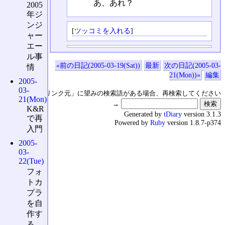
あ、あれ？
2005
年ジ
ンジ
[
ツッコミを入れる
]
ャー
エー
ル事
«前の日記(2005-03-19(Sat))
最新
次の日記(2005-03-
情
21(Mon))»
編集
2005-
03-
↑の「本日のリンク元」に望みの検索語がある場合、再検索してください
21(Mon)
→
K&R
Generated by
tDiary
version 3.1.3
で再
Powered by
Ruby
version 1.8.7-p374
入門
2005-
03-
22(Tue)
フォ
トカ
プラ
を自
作す
る