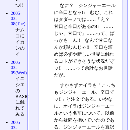
つ!!
なに？ ジンジャーエール
に辛口となッ!? むむ、これ
2005-
03-
はタダモノでは……「え？
08(Tue)
甘口と辛口があるの!? ……
ナム
じゃ、甘口で」……って、ば
コに
っかもーん!! なんで甘口な
イカ
んか頼むんじゃ!! 辛口を頼
ンの
めば必ずや新しい世界に触れ
イ
るコトができそうな状況だぞ
2005-
03-
ッ!! ……って余計なお世話
09(Wed)
だが。
イニ
シエ
すかさずオイラも「こっち
の
もジンジャーエール、辛口で
BASIC
ッ!!」と注文である。いやな
に触
に、オイラはジンジャーエー
れて
ルという名前について、以前
みる
から疑問を抱いていたのであ
2005-
る。ジンジャーエールを直訳
03-