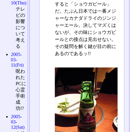
10(Thu)
すると「ショウガビール」
テレ
だ。たぶん日本では一番メジ
ビの
ャーなカナダドライのジンジ
影響
ャーエール。決してマズくは
につ
ないが、その味にショウガビ
いて
ールとの接点は見出せない。
考え
る
その疑問を解く鍵が目の前に
あるのであるッ!!
2005-
03-
11(Fri)
呪わ
れた
PCに
心霊
手術
成
功!?
2005-
03-
12(Sat)