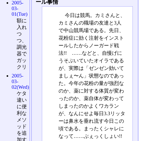
ール事情
2005-
03-
01(Tue)
今日は競馬。カミさんと、
額に
カミさんの職場の友達と3人
入れ
で中山競馬場である。先日、
つ
花粉症に効く注射をインスト
つ、
ールしたからノーガード戦
調光
法!! ……などと、自慢げに
器で
ガッ
うそぶいていたオイラである
クリ
が、実際は「ゼンゼン効いて
ましぇ〜ん」状態なのであっ
2005-
03-
た。今年の花粉の量が強烈な
02(Wed)
のか、薬に対する体質が変わ
ケタ
ったのか、薬自体が変わって
違い
しまったのかよくワカラン
に便
利な
が、なんにせよ毎日3.3リッタ
メソ
ーは鼻水を垂れ流す今日この
ッド
頃である。まったくシャレに
を追
なって……ぶぇっくしょい!!
加す