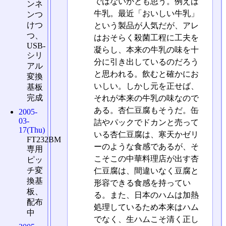
ではないかとも思う。例えば
ンネ
牛乳。最近「おいしい牛乳」
ンつ
けつ
という製品が人気だが、アレ
つ、
はおそらく殺菌工程に工夫を
USB-
凝らし、本来の牛乳の味を十
シリ
分に引き出しているのだろう
アル
と思われる。飲むと確かにお
変換
いしい。しかし元を正せば、
基板
完成
それが本来の牛乳の味なので
ある。杏仁豆腐もそうだ。缶
2005-
03-
詰やパックでドカンと売って
17(Thu)
いる杏仁豆腐は、寒天かゼリ
FT232BM
ーのような食感であるが、そ
専用
こそこの中華料理店が出す杏
ピッ
チ変
仁豆腐は、間違いなく豆腐と
換基
形容できる食感を持ってい
板、
る。また、日本のハムは加熱
配布
処理しているため本来はハム
中
でなく、生ハムこそ清く正し