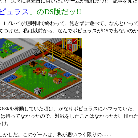
と!! 久々に発売日に買いたいゲームが現れたッ!! 記事を見た
ピュラス
」のDS版だッ!!
、1プレイが短時間で終わって、飽きずに遊べて、なんといっ
ってつけだ。私は以前から、なんでポピュラスがDSで出ないの
X68kを稼動していた頃は、かなりポピュラスにハマっていた。5
2台は持ってなかったので、対戦をしたことはなかったが、憧れた
っけ。
しかしだ。このゲームは、私が思いつく限りの……