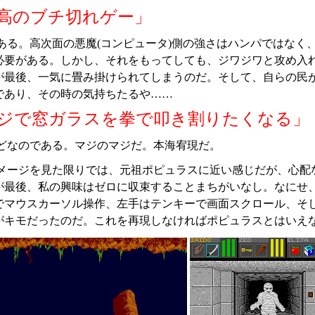
高のブチ切れゲー」
ある。高次面の悪魔(コンピュータ)側の強さはハンパではなく
必要がある。しかし、それをもってしても、ジワジワと攻め入れ
が最後、一気に畳み掛けられてしまうのだ。そして、自らの民
であり、その時の気持ちたるや……
ジで窓ガラスを拳で叩き割りたくなる」
どなのである。マジのマジだ。本海宥現だ。
メージを見た限りでは、元祖ポピュラスに近い感じだが、心配
が最後、私の興味はゼロに収束することまちがいなし。なにせ、
でマウスカーソル操作、左手はテンキーで画面スクロール、そ
がキモだったのだ。これを再現しなければポピュラスとはいえ