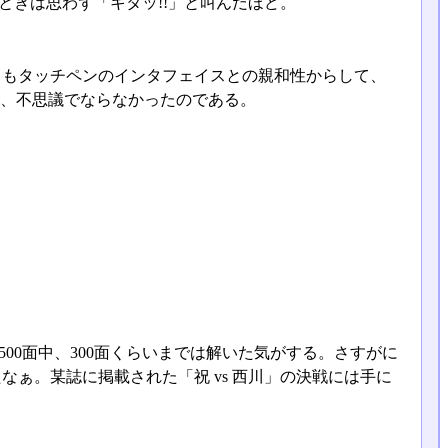
ときは思わず「キタッ!!」と叫んだほど。
てもタッチペンのインタフェイスとの親和性からして、
か、不思議でならなかったのである。
00面中、300面くらいまでは解いた気がする。さすがに
なぁ。某誌に掲載された「祝 vs 西川」の決戦には手に