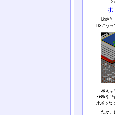
……っ
「
ポ
比較的
DSにう
思えば
X68kを
汗握った
だが、