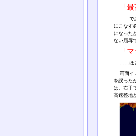
「最
……で
にこなす
になった
ない屈辱
「マ
……ほ
画面イ
を誤った
は、右手
高速整地