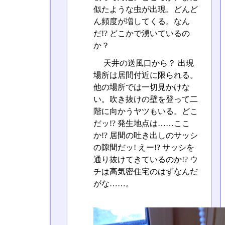
似たような虫が出現。どんど
ん頻度が増してくる。なん
だ!? どこかで湧いているの
か？
天井の送風口から？ 出現
場所は居間付近に限られる。
他の場所では一切見かけな
い。吹き抜けの壁を登って二
階に向かうヤツもいる。どこ
だッ!? 発生地点は……ここ
か!? 居間の吐き出しのサッシ
の隙間だッ! えー!? サッシを
通り抜けてきているのか!? ウ
チは高気密住宅のはずなんだ
がな……。