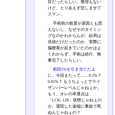
目だったらしい。無理もない
けど、とりあえず悲しませて
スマン。
手術前の処置が原因とも思
えないし、なぜそのタイミン
グなのかわからんが、結局は
兆候だけだったのか、実際に
脳梗塞が起きていたのかはよ
くわからず、手術は続行、無
事完了したらしい。
前回1%を引き当てた
上
に、今回またって……0.1%？
0.01%？ もうちょっとでライ
ザンバーレベルじゃねぇか。
もう、オレの幸運点は
「LCK:-128」状態じゃねぇの
か。退院した途端に事故で死
ぬんじゃねぇの？