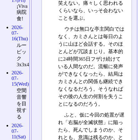
17(Fri)
笑えない。痛々しく思われる
¡Viva
くらいなら、いっそ会わない
病院
ことを選ぶ。
食!
2026-
ウチは無口な亭主関白では
07-
なく、カミさんとは毎日のよ
16(Thu)
うに山ほど会話する。そのほ
ルー
とんどが冗談まじり。基本的
ビッ
ク
に24時間365日フザけ続けて
3x3x4
いる人間なのだ。流暢に発声
2026-
ができなくなったら、結局は
07-
カミさんとの関係も継続でき
15(Wed)
なくなるだろう。そうなれば
空間
その後の人生の何割を失うこ
音響
を目
とになるのだろう。
視す
ふと、仮に今回の処置が遅
る
れ「右脳が全滅状態」に陥っ
2026-
たら、死んでしまうのか、そ
07-
11(Sat)
れとも、意識は残るのか、と