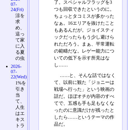
了。スペシャルフラッグを3
07-
つも回収できたというのに。
24(Fri)
涼を
ちょっとタコミスが多かった
求
なぁ。16エリアを抜けたこと
め、
もあるんだが。ジョイスティ
這っ
ックだったらもう少し避けら
て家
れただろう。まぁ、平常運転
に入
の範疇だな。レゲー能力につ
る夏
いての低下を示す所見はな
の虫
し……
2026-
07-
……と、そんな話ではなく
22(Wed)
て、以前に観た「ジョニーは
1%を
引き
戦場へ行った」という映画の
当
話だ。ほぼオチが内容のすべ
て、
てで、五感も手も足もなくな
人生
ったのに意識だけが残ったと
はエ
したら……というテーマの作
キス
品だ。
トラ