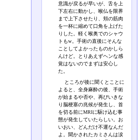
意識が戻るが早いが、舌を上
下左右に動かし、喉仏を限界
まで上下させたり、頬の筋肉
を一杯に縮めて口角を上げた
りした。軽く喉奥でのシャウ
トもw。手術の直後にそんな
ことしてよかったものかしら
んけど。とりあえずヘンな感
覚はないのでまずは安心し
た。
ところが後に聞くとことに
よると、全身麻酔の後、手術
が始まるや否や、再びいきな
り脳梗塞の兆候が発生し、首
を切る前にMRIに駆け込む事
態が発生していたらしい。お
いおい、どんだけ不運なんだ
よ。聞かされたカミさんは涙