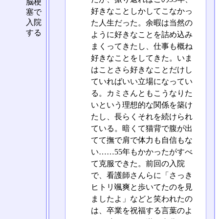
脳梗
好きなことしかしてこなかっ
塞で
入院
た人生だった。余暇は当然の
する
ように好きなことを詰め込み
まくってきたし、仕事も概ね
好きなことをしてきた。いま
はことさら好きなことだけし
ていればいい立場になってい
る。カミさんともこうなりた
いという理想的な関係を築け
たし、長らくそれを続けられ
ている。暗くて猫背で腹が出
てて撫で肩で体力も自信もな
い……55年もかかったがすべ
て克服できた。前回の入院
で、看護師さんらに「さっき
ヒトリ颯爽と歩いてたのを見
ましたよ」などと笑われたの
は、卒業を祝福する言葉のよ