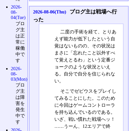
2026-
ブログ主は戦場へ行
2026-08-06(Thu)
08-
04(Tue)
った
ブロ
グ主
二度の手術を経て、とりあ
は正
えず能力が低下したという自
常に
覚はないものの、その状況は
稼働
まさに「忘れたこと以外すべ
中で
て覚えとるわ」という定番ジ
す
ョークのような状況といえ
2026-
08-
る。自分で自分を信じられな
03(Mon)
い。
ブロ
グ主
そこでゼビウスをプレイし
は障
てみることにした。このため
害を
に今回はゲームコントローラ
発生
を持ち込んでいるのである。
中で
いざ、戦い慣れた戦場へッ！
す
……うーん、12エリアで終
2026-