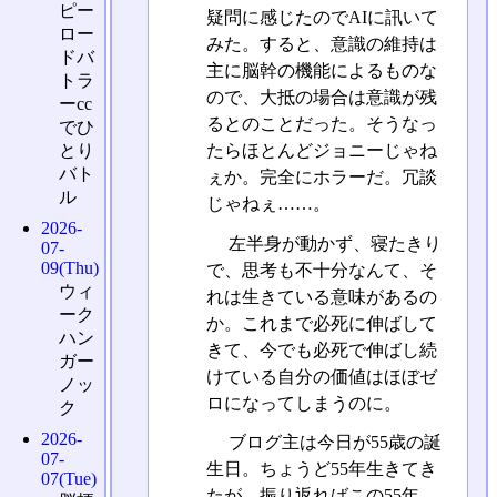
ピー
疑問に感じたのでAIに訊いて
ロー
みた。すると、意識の維持は
ドバ
主に脳幹の機能によるものな
トラ
ので、大抵の場合は意識が残
ーcc
るとのことだった。そうなっ
でひ
とり
たらほとんどジョニーじゃね
バト
ぇか。完全にホラーだ。冗談
ル
じゃねぇ……。
2026-
左半身が動かず、寝たきり
07-
09(Thu)
で、思考も不十分なんて、そ
ウィ
れは生きている意味があるの
ーク
か。これまで必死に伸ばして
ハン
きて、今でも必死で伸ばし続
ガー
けている自分の価値はほぼゼ
ノッ
ロになってしまうのに。
ク
2026-
ブログ主は今日が55歳の誕
07-
生日。ちょうど55年生きてき
07(Tue)
たが、振り返ればこの55年、