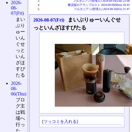
フルタニアン(管理人) 2024-09-10(Tue) 22:08
2026-
横須賀のアランプロスト 2024-09-09(Mon) 18:45
08-
フルタニアン(管理人) 2024-08-16(Fri) 21:47
07(Fri)
まい
まいぶりゅーいんぐせ
2026-08-07(Fri)
ぶり
っといんざほすぴたる
ゅー
いん
ぐせ
っと
いん
ざほ
すぴ
たる
2026-
08-
06(Thu)
ブロ
グ主
は戦
場へ
[
ツッコミを入れる
]
行っ
た