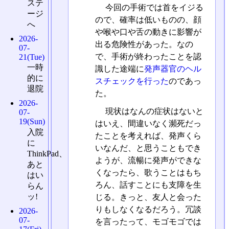
ステ
今回の手術では首をイジる
ージ
ので、確率は低いものの、顔
へ
や喉や口や舌の動きに影響が
2026-
出る危険性があった。なの
07-
で、手術が終わったことを認
21(Tue)
一時
識した途端に
発声器官のヘル
的に
スチェックを行った
のであっ
退院
た。
2026-
現状はなんの症状はないと
07-
19(Sun)
はいえ、間違いなく瀕死だっ
入院
たことを考えれば、発声くら
に
いなんだ、と思うこともでき
ThinkPad、
ようが、流暢に発声ができな
あと
くなったら、歌うことはもち
はい
ろん、話すことにも支障を生
らん
ッ!
じる。きっと、友人と会った
りもしなくなるだろう。冗談
2026-
07-
を言ったって、モゴモゴでは