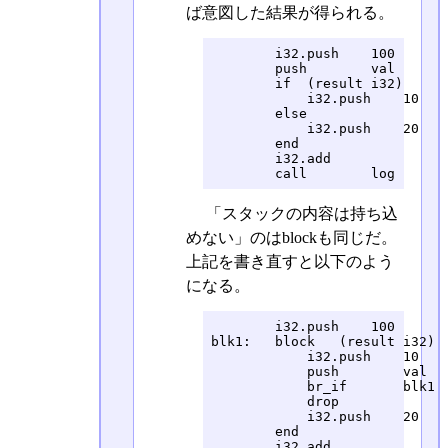
ば意図した結果が得られる。
        i32.push    100

        push        val

        if  (result i32)

            i32.push    10

        else

            i32.push    20

        end

        i32.add

        call        log
「スタックの内容は持ち込
めない」のはblockも同じだ。
上記を書き直すと以下のよう
になる。
        i32.push    100

blk1:   block   (result i32)

            i32.push    10

            push        val

            br_if       blk1

            drop

            i32.push    20

        end

        i32.add
