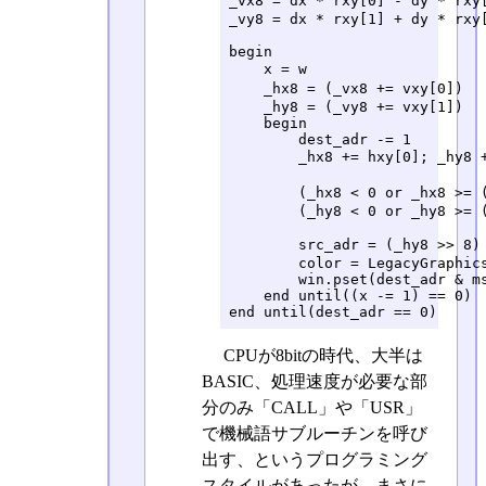
_vx8 = dx * rxy[0] - dy * r
_vy8 = dx * rxy[1] + dy * rxy[
begin

    x = w                 
    _hx8 = (_vx8 += vxy[
    _hy8 = (_vy8 += vxy[1])

    begin

        dest_adr -= 1

        _hx8 += hxy[0]; _
        (_hx8 < 0 or _hx8 
        (_hy8 < 0 or _hy8 >= (
        src_adr = (_hy8 >>
        color = LegacyGraphics
        win.pset(dest_adr & ms
    end until((x -= 1) == 0)

end until(dest_adr == 0)
CPUが8bitの時代、大半は
BASIC、処理速度が必要な部
分のみ「CALL」や「USR」
で機械語サブルーチンを呼び
出す、というプログラミング
スタイルがあったが、まさに