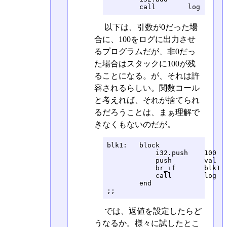
        call        log
以下は、引数が0だった場
合に、100をログに出力させ
るプログラムだが、非0だっ
た場合はスタックに100が残
ることになる。が、それは許
容されるらしい。関数コール
と考えれば、それが捨てられ
るだろうことは、まぁ理解で
きなくもないのだが。
blk1:   block

            i32.push    100   
            push        val   
            br_if       blk1  
            call        log   
        end

;;                           
では、返値を設定したらど
うなるか。様々に試したとこ