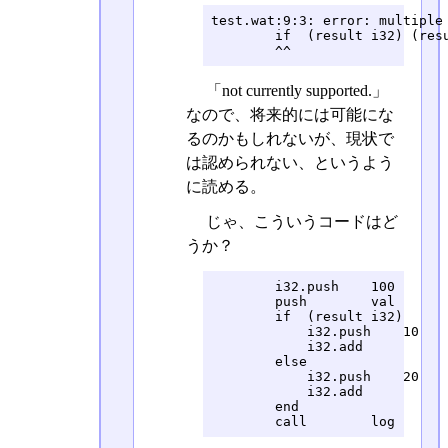
test.wat:9:3: error: multiple 
        if  (result i32) (resu
        ^^
「not currently supported.」
なので、将来的には可能にな
るのかもしれないが、現状で
は認められない、というよう
に読める。
じゃ、こういうコードはど
うか？
        i32.push    100

        push        val

        if  (result i32)

            i32.push    10

            i32.add

        else

            i32.push    20

            i32.add

        end

        call        log