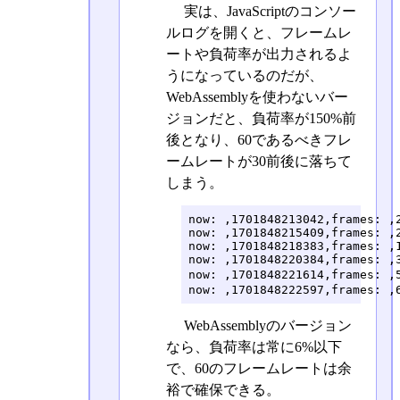
実は、JavaScriptのコンソー
ルログを開くと、フレームレ
ートや負荷率が出力されるよ
うになっているのだが、
WebAssemblyを使わないバー
ジョンだと、負荷率が150%前
後となり、60であるべきフレ
ームレートが30前後に落ちて
しまう。
now: ,1701848213042,frames: ,2
now: ,1701848215409,frames: ,2
now: ,1701848218383,frames: ,1
now: ,1701848220384,frames: ,3
now: ,1701848221614,frames:
now: ,1701848222597,frames: ,
WebAssemblyのバージョン
なら、負荷率は常に6%以下
で、60のフレームレートは余
裕で確保できる。