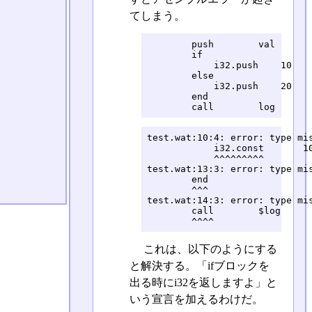
てしまう。
        push        val

        if

            i32.push    10

        else

            i32.push    20

        end

        call        log
test.wat:10:4: error: type mis
            i32.const       10
            ^^^^^^^^^

test.wat:13:3: error: type mis
        end

        ^^^

test.wat:14:3: error: type mis
        call        $log

        ^^^^
これは、以下のようにする
と解決する。「ifブロックを
出る時にi32を返しますよ」と
いう宣言を加えるわけだ。