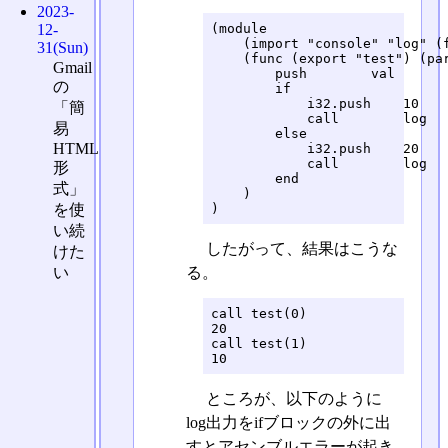
2023-
(module

12-
    (import "console" "log" (f
31(Sun)
    (func (export "test") (par
Gmail
        push        val

の
        if

            i32.push    10

「簡
            call        log

易
        else

HTML
            i32.push    20

            call        log

形
        end

式」
    )

)
を使
い続
したがって、結果はこうな
けた
る。
い
call test(0)

20

call test(1)

10
ところが、以下のように
log出力をifブロックの外に出
すとアセンブルエラーが起き