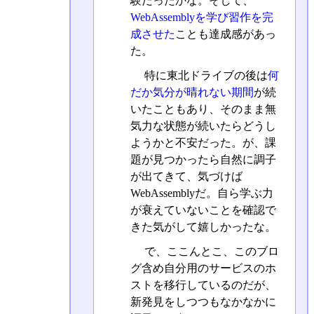
験だったかな。そして、
WebAssemblyを学び習作を完
成させた
ことも達成感があっ
た。
特に東北ドライブの後は
何
だか気分が晴れない期間
が続
いたこともあり、そのまま無
気力な状態が続いたらどうし
ようかと不安だった。が、課
題が見つかったら自然に調子
が出てきて、気づけば
WebAssemblyだ。自ら学ぶ力
が衰えていないことを確認で
きた気がして嬉しかったな。
で、ここんとこ、このブロ
グ含め自分用のサービスのホ
ストを移行しているのだが、
新発見をしつつもなかなかに