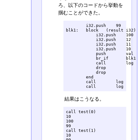
ろ、以下のコードから挙動を
掴むことができた。
        i32.push    99        
blk1:   block   (result i32)

            i32.push    100   
            i32.push    12    
            i32.push    11    
            i32.push    10    
            push        val   
            br_if       blk1  
            call        log   
            drop              
            drop              
        end

        call        log       
        call        log      
結果はこうなる。
call test(0)

10

100

99

call test(1)

10

99