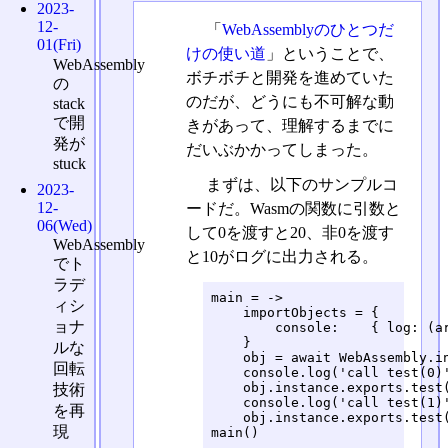
2023-
12-
「
WebAssemblyのひとつだ
01(Fri)
けの使い道
」ということで、
WebAssembly
ボチボチと開発を進めていた
の
のだが、どうにも不可解な動
stack
で開
きがあって、理解するまでに
発が
だいぶかかってしまった。
stuck
まずは、以下のサンプルコ
2023-
12-
ードだ。Wasmの関数に引数と
06(Wed)
して0を渡すと20、非0を渡す
WebAssembly
と10がログに出力される。
でト
ラデ
main = ->

ィシ
    importObjects = {

ョナ
        console:    { log: (ar
    }

ルな
    obj = await WebAssembly.in
回転
    console.log('call test(0)'
    obj.instance.exports.test(
技術
    console.log('call test(1)'
を再
    obj.instance.exports.test(
現
main()