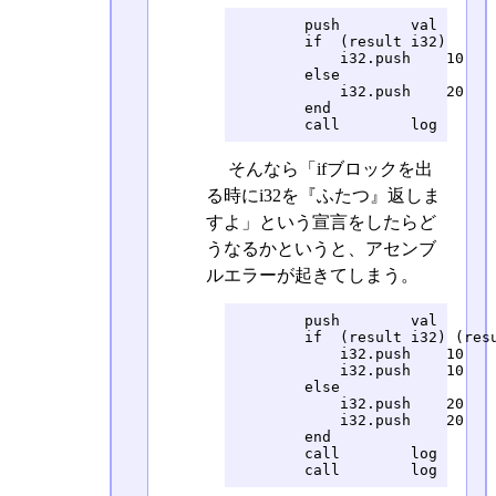
        push        val

        if  (result i32)

            i32.push    10

        else

            i32.push    20

        end

        call        log
そんなら「ifブロックを出
る時にi32を『ふたつ』返しま
すよ」という宣言をしたらど
うなるかというと、アセンブ
ルエラーが起きてしまう。
        push        val

        if  (result i32) (resu
            i32.push    10

            i32.push    10

        else

            i32.push    20

            i32.push    20

        end

        call        log

        call        log