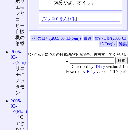
ホリ
気分かよ、オイラ。
エモ
ンと
[
ツッコミを入れる
]
コー
ヒー
自販
機の
«前の日記(2005-03-13(Sun))
最新
次の日記(2005-03-
衝撃
15(Tue))»
編集
2005-
↑の「本日のリンク元」に望みの検索語がある場合、再検索してください
03-
→
13(Sun)
Generated by
tDiary
version 3.1.3
リニ
Powered by
Ruby
version 1.8.7-p374
モに
ノッ
タモ
ン
2005-
03-
14(Mon)
「C
でき
ない