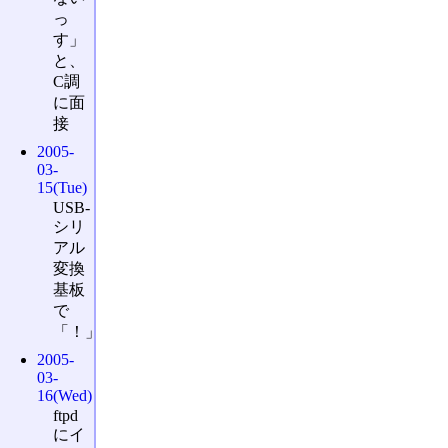
っ
す」
と、
C調
に面
接
2005-
03-
15(Tue)
USB-
シリ
アル
変換
基板
で
「！」
2005-
03-
16(Wed)
ftpd
にイ