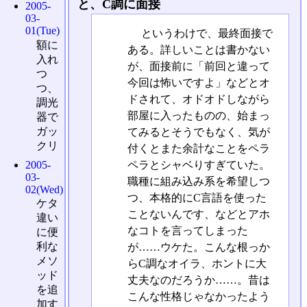
と、C調に面接
2005-
03-
01(Tue)
というわけで、最終面接で
額に
ある。詳しいことは書かない
入れ
が、面接前に「前回と違って
つ
今回は怖いですよ」などとオ
つ、
ドされて、オドオドしながら
調光
部屋に入ったものの、始まっ
器で
ガッ
てみるとそうでもなく、気が
クリ
付くとまた余計なことをペラ
ペラとシャベりすぎていた。
2005-
03-
職種に組み込み系を希望しつ
02(Wed)
つ、本格的にC言語を使った
ケタ
ことないんです、などとアホ
違い
なコトを言ってしまった
に便
利な
が……ウケた。こんな根っか
メソ
らC調なオイラ、ホントに大
ッド
丈夫なのだろうか……。昔は
を追
こんな性格じゃなかったよう
加す