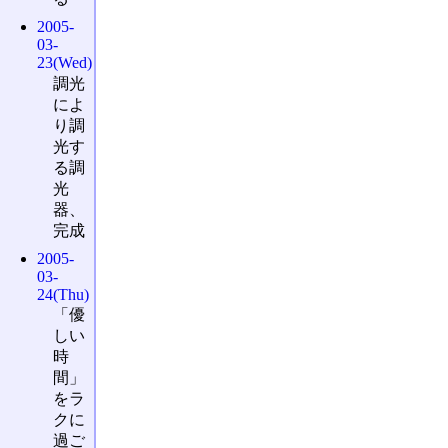
2005-
03-
23(Wed)
調光
によ
り調
光す
る調
光
器、
完成
2005-
03-
24(Thu)
「優
しい
時
間」
をラ
クに
過ご