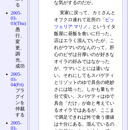
な気がするのだが。
る
実家に戻って、カミさんと
2005-
03-
オフクロ連れて近所の「
ピッ
03(Thu)
ツェリア マリノ
」というイタ
愚
飯屋に昼飯を食いに行った。
行、
店はエラく混んでいたが、こ
変
れがウマいのなんのって。肝
更、
調
心のピザは分厚いのが好きな
光、
オイラの好みではなかった
成功
が、ウマいことには違いな
2005-
い。それにしてもスパゲティ
03-
とリゾットのゆで具合の絶妙
04(Fri)
さには唸った。しかも量も十
プラ
分で安い。スパゲティはゆで
グイ
ンを
具合「だけ」が命と考えてい
仲裁
るオイラではあるが、ここま
する
で満足できれば外で食う価値
2005-
は十分にある。混んでいるの
03-