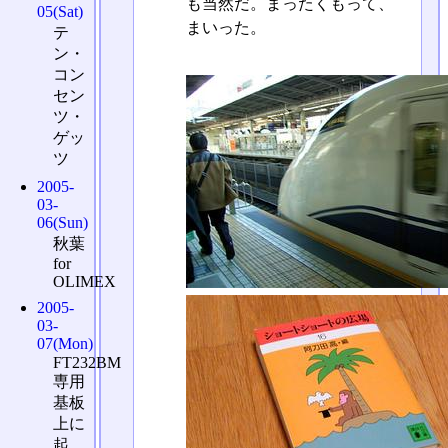
も当然だ。まったくもって、
05(Sat)
まいった。
テ
ン・
コン
セン
ツ・
ゲッ
ツ
2005-
03-
06(Sun)
秋葉
for
OLIMEX
2005-
03-
07(Mon)
FT232BM
専用
基板
上に
起