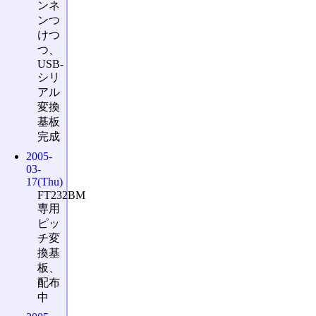
ンネ
ンつ
けつ
つ、
USB-
シリ
アル
変換
基板
完成
2005-
03-
17(Thu)
FT232BM
専用
ピッ
チ変
換基
板、
配布
中