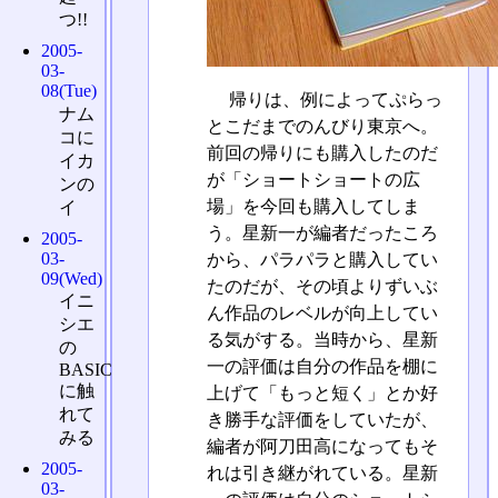
つ!!
2005-
03-
08(Tue)
帰りは、例によってぷらっ
ナム
とこだまでのんびり東京へ。
コに
前回の帰りにも購入したのだ
イカ
が「ショートショートの広
ンの
場」を今回も購入してしま
イ
う。星新一が編者だったころ
2005-
03-
から、パラパラと購入してい
09(Wed)
たのだが、その頃よりずいぶ
イニ
ん作品のレベルが向上してい
シエ
る気がする。当時から、星新
の
一の評価は自分の作品を棚に
BASIC
に触
上げて「もっと短く」とか好
れて
き勝手な評価をしていたが、
みる
編者が阿刀田高になってもそ
2005-
れは引き継がれている。星新
03-