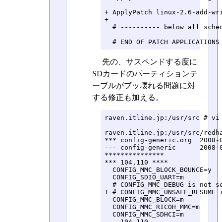
+ ApplyPatch linux-2.6-add-wri
+ 

  # ---------- below all sched
  # END OF PATCH APPLICATIONS
先の、サスペンドする度に
SDカードのパーティションテ
ーブルがブッ壊れる問題に対
する修正も加える。
raven.itline.jp:/usr/src # vi 
raven.itline.jp:/usr/src/redha
*** config-generic.org	2008-05-20 17:19:52.000000000 +0900

--- config-generic	2008-07-03 12:47:22.000000000 +0900

***************

*** 104,110 ****

  CONFIG_MMC_BLOCK_BOUNCE=y

  CONFIG_SDIO_UART=m

  # CONFIG_MMC_DEBUG is not se
! # CONFIG_MMC_UNSAFE_RESUME i
  CONFIG_MMC_BLOCK=m

  CONFIG_MMC_RICOH_MMC=m

  CONFIG_MMC_SDHCI=m

--- 104,110 ----
