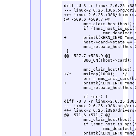
diff -U 3 -r linux-2.6.25.i386.org/drivers/mmc/core/mmc.c linux-2.6.25.i386/drivers/mmc/core/mmc.c
--- linux-2.6.25.i386.org/drivers/mmc/core/mmc.c	2008-04-17 11:49:44.000000000 +0900
+++ linux-2.6.25.i386/drivers/mmc/core/mmc.c	2008-07-03 12:31:22.000000000 +0900
@@ -509,6 +509,7 @@
 	mmc_claim_host(host);
 	if (!mmc_host_is_spi(host))
 		mmc_deselect_cards(host);
+	printk(KERN_INFO "mmc_core: deselected mmc card for suspend.\n");
 	host->card->state &= ~MMC_STATE_HIGHSPEED;
 	mmc_release_host(host);
 }
@@ -527,7 +528,9 @@
 	BUG_ON(!host->card);
 
 	mmc_claim_host(host);
+/*	msleep(1000);	*/
 	err = mmc_init_card(host, host->ocr, host->card);
+	printk(KERN_INFO "mmc_core: reinitialised mmc card for resume. state=%d.\n", err);
 	mmc_release_host(host);
 
 	if (err) {
diff -U 3 -r linux-2.6.25.i386.org/drivers/mmc/core/sd.c linux-2.6.25.i386/drivers/mmc/core/sd.c
--- linux-2.6.25.i386.org/drivers/mmc/core/sd.c	2008-04-17 11:49:44.000000000 +0900
+++ linux-2.6.25.i386/drivers/mmc/core/sd.c	2008-07-03 12:31:08.000000000 +0900
@@ -571,6 +571,7 @@
 	mmc_claim_host(host);
 	if (!mmc_host_is_spi(host))
 		mmc_deselect_cards(host);
+	printk(KERN_INFO "mmc_core: deselected sd card for suspend.\n");
 	host->card->state &= ~MMC_STATE_HIGHSPEED;
 	mmc_release_host(host);
 }
@@ -589,7 +590,9 @@
 	BUG_ON(!host->card);
 
 	mmc_claim_host(host);
+/*	msleep(1000);	*/
 	err = mmc_sd_init_card(host, host->ocr, host->card);
+	printk(KERN_INFO "mmc_core: reinitialised sd card for resume. state=%d.\n", err);
 	mmc_release_host(host);
 
 	if (err) {
diff -U 3 -r linux-2.6.25.i386.org/drivers/mmc/host/sdhci.c linux-2.6.25.i386/drivers/mmc/host/sdhci.c
--- linux-2.6.25.i386.org/drivers/mmc/host/sdhci.c	2008-04-17 11:49:44.000000000 +0900
+++ linux-2.6.25.i386/drivers/mmc/host/sdhci.c	2008-07-03 07:46:09.000000000 +0900
@@ -1184,7 +1184,7 @@
 	if (!chip)
 		return 0;
 
-	DBG("Suspending...\n");
+	printk(KERN_INFO DRIVER_NAME ": Suspending...\n");
 
 	for (i = 0;i < chip->num_slots;i++) {
 		if (!chip->hosts[i])
@@ -1221,7 +1221,7 @@
 	if (!chip)
 		return 0;
 
-	DBG("Resuming...\n");
+	printk(KERN_INFO DRIVER_NAME ": Resuming...\n");
 
 	pci_set_power_state(pdev, PCI_D0);
 	pci_restore_state(pdev);
diff -U 3 -r linux-2.6.25.i386.org/include/linux/sysctl.h linux-2.6.25.i386/include/linux/sysctl.h
--- linux-2.6.25.i386.org/include/linux/sysctl.h	2008-04-17 11:49:44.000000000 +0900
+++ linux-2.6.25.i386/include/linux/sysctl.h	2008-07-03 08:02:36.000000000 +0900
@@ -205,6 +205,25 @@
 	VM_PANIC_ON_OOM=33,	/* panic at out-of-memory */
 	VM_VDSO_ENABLED=34,	/* map VDSO into new processes? */
 	VM_MIN_SLAB=35,		 /* Percent pages ignored by zone reclaim */
+
+	VM_BDFLUSH_MAX_WRITEBACK_PAGES=36,
+	VM_KUPDATE_MAX_WRITEBACK_PAGES=37,
+
+	VM_BALANCE_CALL_COUNT=38,
+	VM_BDFLUSH_CALL_COUNT=39,
+	VM_KUPDATE_CALL_COUNT=40,
+
+	VM_BALANCE_WRITEBACK_COUNT=41,
+	VM_BDFLUSH_WRITEBACK_COUNT=42,
+	VM_KUPDATE_WRITEBACK_COUNT=43,
+
+	VM_BALANCE_CONGESTION_WAIT=44,
+	VM_BDFLUSH_CONGESTION_WAIT=45,
+	VM_KUPDATE_CONGESTION_W