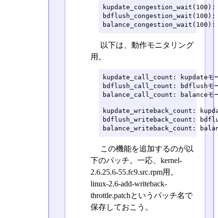
kupdate_congestion_wait(1
bdflush_congestion_wait(1
balance_congestion_wait(1
以下は、動作モニタリング
用。
kupdate_call_count: kupdat
bdflush_call_count: bdflus
balance_call_count: balanc
kupdate_writeback_count: ku
bdflush_writeback_count: bd
balance_writeback_count: b
この機能を追加するのが以
下のパッチ。一応、kernel-
2.6.25.6-55.fc9.src.rpm用。
linux-2.6-add-writeback-
throttle.patchというパッチ名で
保存しておこう。