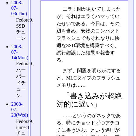
2008-
07-
エラく間があいてしまった
03(Thu)
が、それはエラくハマってい
Fedora9、
たせいである。今日は、その
SSD
辺を含め、安物のコンパクト
チュ
フラッシュでもそれなりに快
ーン
適なSSD環境を構築すべく、
2008-
07-
試行錯誤した結果を報告す
14(Mon)
る。
Fedora9、
ハー
まず、問題を明らかにする
バー
と、MLCタイプのフラッシュ
ドチ
メモリは……
ュー
「書き込みが超絶
ン
対的に遅い」
2008-
07-
23(Wed)
……というのがネックであ
Fedora9、
る。特にチョットずつアチコ
iiimecf
チに書き込む、という処理が
チュ