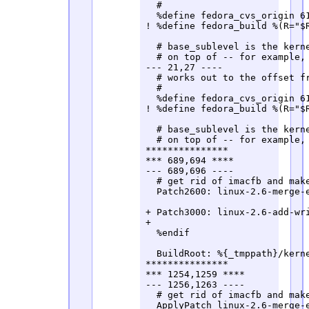
  #

  %define fedora_cvs_origin 61
! %define fedora_build %(R="$
  # base_sublevel is the kerne
  # on top of -- for example, 
--- 21,27 ----

  # works out to the offset fr
  #

  %define fedora_cvs_origin 61
! %define fedora_build %(R="$
  # base_sublevel is the kerne
  # on top of -- for example, 
***************

*** 689,694 ****

--- 689,696 ----

  # get rid of imacfb and make
  Patch2600: linux-2.6-merge-e
+ Patch3000: linux-2.6-add-wri
+ 

  %endif

  BuildRoot: %{_tmppath}/kerne
***************

*** 1254,1259 ****

--- 1256,1263 ----

  # get rid of imacfb and make
  ApplyPatch linux-2.6-merge-e