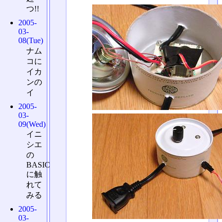
つ!!
2005-
03-
08(Tue)
ナム
コに
イカ
ンの
イ
2005-
03-
09(Wed)
イニ
シエ
の
BASIC
に触
れて
みる
2005-
03-