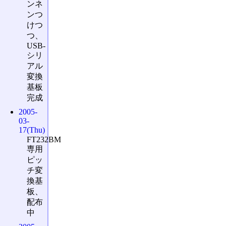
ンネ
ンつ
けつ
つ、
USB-
シリ
アル
変換
基板
完成
2005-
03-
17(Thu)
FT232BM
専用
ピッ
チ変
換基
板、
配布
中