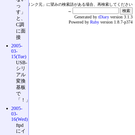
↑の「本日のリンク元」に望みの検索語がある場合、再検索してください
っ
→
す」
Generated by
tDiary
version 3.1.3
と、
Powered by
Ruby
version 1.8.7-p374
C調
に面
接
2005-
03-
15(Tue)
USB-
シリ
アル
変換
基板
で
「！」
2005-
03-
16(Wed)
ftpd
にイ