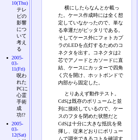
10(Thu)
横にしたらなんとか載っ
テレ
た。ケース作成時には全く想
ビの
定していなかったので、単な
影響
につ
る幸運だがピッタリである。
いて
そしてケース外にフォトカプ
考え
ラのLEDを点灯するためのコ
る
ネクタを出す。コネクタは2
2005-
芯でアノードとカソードに直
03-
結、ケースにカッターで四角
11(Fri)
く穴を開け、ホットボンドで
呪わ
れた
内部から固定した。
PCに
とりあえず動作テスト。
心霊
CdSは既存のボリュームと並
手術
成
列に接続しているので、ケー
功!?
スのフタを閉めた状態だと
2005-
CdSは十分に大きな抵抗を発
03-
揮し、従来どおりにボリュー
12(Sat)
ムで調光できるコトを確認す