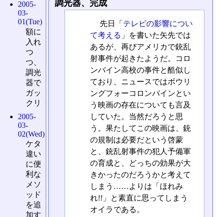
調光器、完成
2005-
03-
01(Tue)
先日「
テレビの影響につい
額に
て考える
」を書いた矢先では
入れ
あるが、再びアメリカで銃乱
つ
射事件が起きたようだ。コロ
つ、
ンバイン高校の事件と酷似し
調光
ており、ニュースではボウリ
器で
ガッ
ングフォーコロンバインとい
クリ
う映画の存在についても言及
していた。当然だろうと思
2005-
03-
う。果たしてこの映画は、銃
02(Wed)
の規制は必要だという啓蒙
ケタ
と、銃乱射事件の犯人予備軍
違い
の育成と、どっちの効果が大
に便
利な
きかったのだろうかと考えて
メソ
しまう……よりは「ほれみ
ッド
れ!!」と素直に思ってしまう
を追
オイラである。
加す