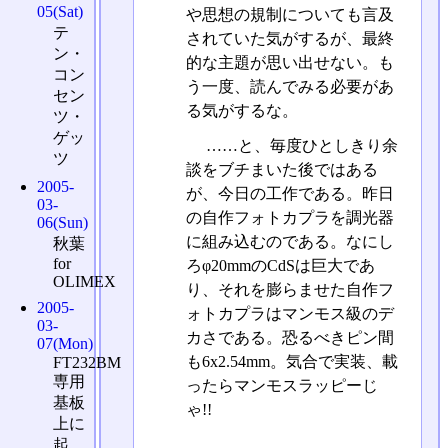
05(Sat)
や思想の規制についても言及
テ
されていた気がするが、最終
ン・
的な主題が思い出せない。も
コン
う一度、読んでみる必要があ
セン
る気がするな。
ツ・
ゲッ
……と、毎度ひとしきり余
ツ
談をブチまいた後ではある
2005-
が、今日の工作である。昨日
03-
の自作フォトカプラを調光器
06(Sun)
に組み込むのである。なにし
秋葉
for
ろφ20mmのCdSは巨大であ
OLIMEX
り、それを膨らませた自作フ
2005-
ォトカプラはマンモス級のデ
03-
カさである。恐るべきピン間
07(Mon)
も6x2.54mm。気合で実装、載
FT232BM
専用
ったらマンモスラッピーじ
基板
ゃ!!
上に
起