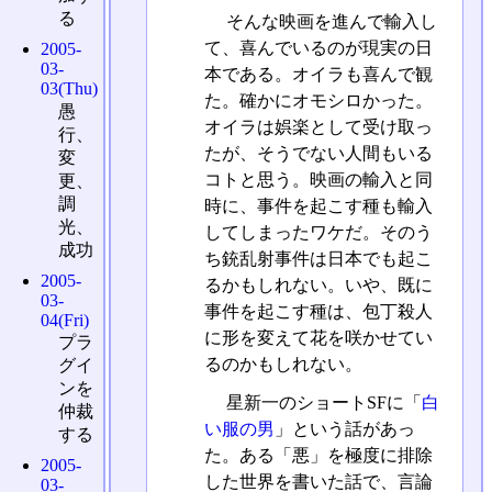
る
そんな映画を進んで輸入し
て、喜んでいるのが現実の日
2005-
03-
本である。オイラも喜んで観
03(Thu)
た。確かにオモシロかった。
愚
オイラは娯楽として受け取っ
行、
たが、そうでない人間もいる
変
コトと思う。映画の輸入と同
更、
調
時に、事件を起こす種も輸入
光、
してしまったワケだ。そのう
成功
ち銃乱射事件は日本でも起こ
2005-
るかもしれない。いや、既に
03-
事件を起こす種は、包丁殺人
04(Fri)
に形を変えて花を咲かせてい
プラ
るのかもしれない。
グイ
ンを
星新一のショートSFに「
白
仲裁
い服の男
」という話があっ
する
た。ある「悪」を極度に排除
2005-
した世界を書いた話で、言論
03-