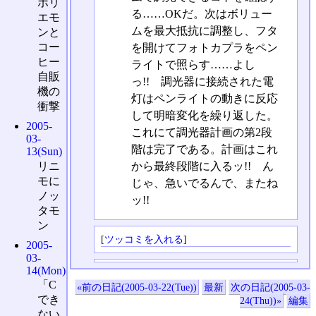
ホリ
る……OKだ。次はボリュー
エモ
ムを最大抵抗に調整し、フタ
ンと
コー
を開けてフォトカプラをペン
ヒー
ライトで照らす……よし
自販
っ!! 調光器に接続された電
機の
灯はペンライトの動きに反応
衝撃
して明暗変化を繰り返した。
2005-
これにて調光器計画の第2段
03-
階は完了である。計画はこれ
13(Sun)
から最終段階に入るッ!! ん
リニ
モに
じゃ、急いでるんで、またね
ノッ
ッ!!
タモ
ン
[
ツッコミを入れる
]
2005-
03-
14(Mon)
「C
«前の日記(2005-03-22(Tue))
最新
次の日記(2005-03-
でき
24(Thu))»
編集
ない