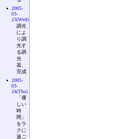
2005-
03-
23(Wed)
調光
によ
り調
光す
る調
光
器、
完成
2005-
03-
24(Thu)
「優
しい
時
間」
をラ
クに
過ご