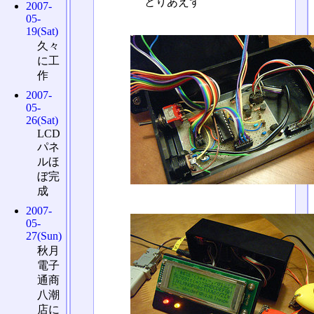
とりあえず
2007-
05-
19(Sat)
久々
に工
作
2007-
05-
26(Sat)
LCD
パネ
ルほ
ぼ完
成
2007-
05-
27(Sun)
秋月
電子
通商
八潮
店に