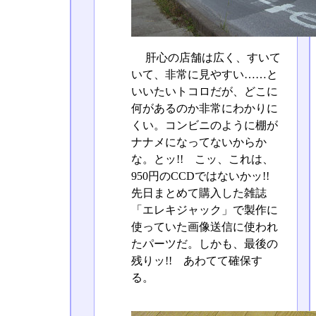
肝心の店舗は広く、すいて
いて、非常に見やすい……と
いいたいトコロだが、どこに
何があるのか非常にわかりに
くい。コンビニのように棚が
ナナメになってないからか
な。とッ!! こッ、これは、
950円のCCDではないかッ!!
先日まとめて購入した雑誌
「エレキジャック」で製作に
使っていた画像送信に使われ
たパーツだ。しかも、最後の
残りッ!! あわてて確保す
る。