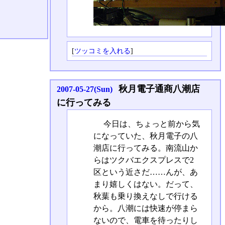
[
ツッコミを入れる
]
秋月電子通商八潮店
2007-05-27(Sun)
に行ってみる
今日は、ちょっと前から気
になっていた、秋月電子の八
潮店に行ってみる。南流山か
らはツクバエクスプレスで2
区という近さだ……んが、あ
まり嬉しくはない。だって、
秋葉も乗り換えなしで行ける
から。八潮には快速が停まら
ないので、電車を待ったりし