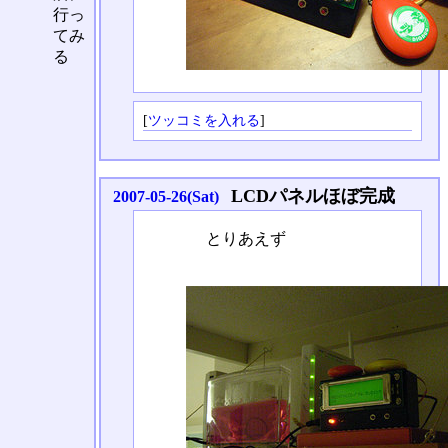
行っ
てみ
る
[
ツッコミを入れる
]
LCDパネルほぼ完成
2007-05-26(Sat)
とりあえず