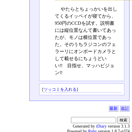
やたらとちょっかいを出し
てくるイッペイが寝てから、
950円のCCDを試す。説明書
には縦位置なんて書いてあっ
たが、モノは横位置であっ
た。そのうちラジコンのフェ
ラーリにオンボードカメラと
して載せるにちょうどい
い!! 目指せ、マッハビジョ
ン!!
[
ツッコミを入れる
]
最新
追記
Generated by
tDiary
version 3.1.3
Powered by
Ruby
version 1.8.7-p374