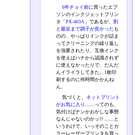
6年チョイ前
に買ったエプ
ソンのインクジェットプリン
タ「
PX-403A
」であるが、
割
と最近まで調子が良かった
も
のの、やっぱりインクが詰ま
ってクリーニングの繰り返し
を強要されたり、互換インク
を使えばハナから認識されず
に使えなかったりで、だんだ
んイライラしてきた。1枚印
刷するのに何時間かかんね
ん。
気づくと、
ネットプリント
がお気に入り
……ってのも、
気付けばナンかおかしな事態
なんじゃないのかッ!? ……と
いうわけで、いっそのことカ
ラーレーザープリンタを買っ