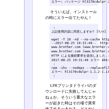
エラー: パッケージ hl3170cdwl
そういえば、インストール
の時にエラー出てたやん！
 :

上記使用許諾に同意しますか? [Y/n] ->
wget -T 10 -nd --no-cache htt
--2017-08-25 19:31:49--  http
www.brother.com (www.brothe
www.brother.com (www.broth
HTTP による接続要求を送信しました、応答
2017-08-25 19:31:49 エラー 404:
 :

rpm -ihv --nodeps --replacefil
エラー: hl3170cdwlpr-1.1.2
 :
LPRプリンタドライバのダ
ウンロードに失敗してんじゃ
ねぇか。そういう重大なエラ
ーが起きた時はその場で異常
終了するべきだろ。どうやら