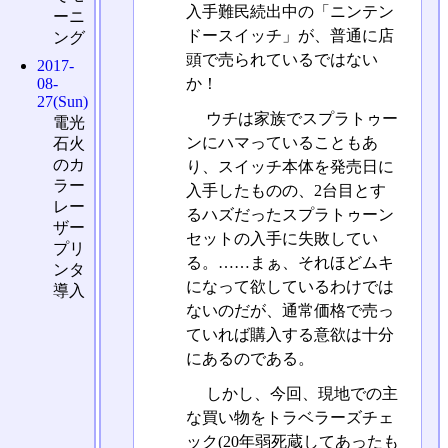
入手難民続出中の「ニンテン
ーニ
ドースイッチ」が、普通に店
ング
頭で売られているではない
2017-
か！
08-
27(Sun)
ウチは家族でスプラトゥー
電光
ンにハマっていることもあ
石火
のカ
り、スイッチ本体を発売日に
ラー
入手したものの、2台目とす
レー
るハズだったスプラトゥーン
ザー
セットの入手に失敗してい
プリ
る。……まぁ、それほどムキ
ンタ
になって欲しているわけでは
導入
ないのだが、通常価格で売っ
ていれば購入する意欲は十分
にあるのである。
しかし、今回、現地での主
な買い物をトラベラーズチェ
ック(20年弱死蔵してあったも