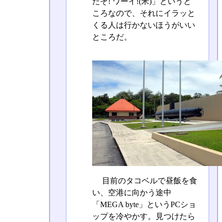
たぞ! ワーイ!(米)」というと
ころなので、それにイラッと
くる人は行かないほうがいい
ところだ。
目前のタコベルで昼飯を食
い、空港に向かう途中
「MEGA byte」というPCショ
ップを冷やかす。見つけたら