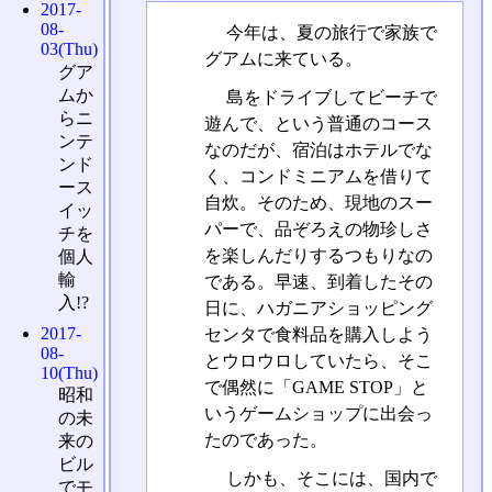
2017-
08-
今年は、夏の旅行で家族で
03(Thu)
グアムに来ている。
グア
ムか
島をドライブしてビーチで
らニ
遊んで、という普通のコース
ンテ
なのだが、宿泊はホテルでな
ンド
く、コンドミニアムを借りて
ース
自炊。そのため、現地のスー
イッ
パーで、品ぞろえの物珍しさ
チを
を楽しんだりするつもりなの
個人
輸
である。早速、到着したその
入!?
日に、ハガニアショッピング
2017-
センタで食料品を購入しよう
08-
とウロウロしていたら、そこ
10(Thu)
で偶然に「GAME STOP」と
昭和
いうゲームショップに出会っ
の未
たのであった。
来の
ビル
しかも、そこには、国内で
でモ