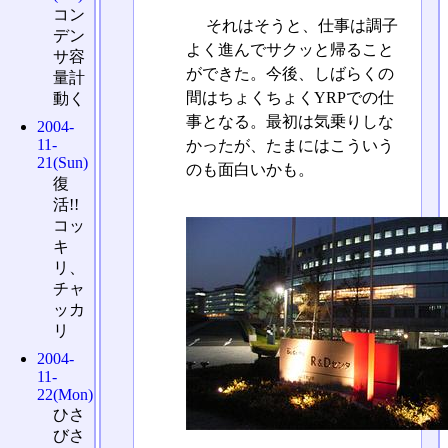
コン
それはそうと、仕事は調子
デン
よく進んでサクッと帰ること
サ容
ができた。今後、しばらくの
量計
間はちょくちょくYRPでの仕
動く
事となる。最初は気乗りしな
2004-
11-
かったが、たまにはこういう
21(Sun)
のも面白いかも。
復
活!!
コッ
キ
リ、
チャ
ッカ
リ
2004-
11-
22(Mon)
ひさ
びさ