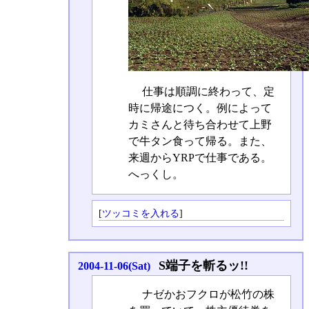
仕事は順調に終わって、定
時に帰途につく。例によって
カミさんと待ち合わせて上野
で牛タン食って帰る。また、
来週からYRPで仕事である。
へっくし。
[
ツッコミを入れる
]
S端子を斬るッ!!
2004-11-06(Sat)
ナゼかおフクロが松竹の株