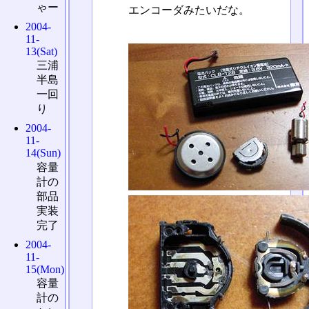
ゃー
エンコーダみたいだな。
2004-
11-
13(Sat)
三浦
半島
一回
り
2004-
11-
14(Sun)
容量
計の
部品
実装
完了
2004-
11-
15(Mon)
容量
計の