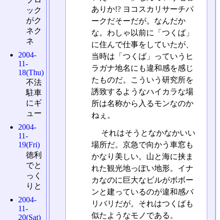
ありか!? ヨコスカリサーチパ
ック
がク
ークだそーだが。なんだか
ネク
な。わしゃ以前に「つくば」
ネ
に住んで仕事をしていたが、
2004-
当時は「つくば」っていうヒ
11-
ラガナ地名にも違和感を感じ
18(Thu)
たものだ。こういう研究所を
不法
誘致するようなハイカラな場
駐車
にギ
所は名称から入るモンなのか
ュー
ねぇ。
2004-
それはそうとなかなかいい
11-
場所だ。京急で向かう車窓も
19(Fri)
徳利
かなり美しい。山と海に挟ま
でと
れた観光地っぽい地形。イナ
っく
カなのに巨大なビルがボボー
りと
ンと建っているのが違和感バ
2004-
リバリだが。それはつくばも
11-
似たようなモノである。
20(Sat)