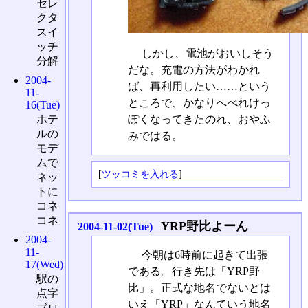
セレ
クタ
スイ
ッチ
しかし、電池がおいしそう
分解
だな。充電の方法がわかれ
2004-
ば、再利用したい……という
11-
ところで、かなりへべれけっ
16(Tue)
ぽくなってきたのれ、おやふ
ホテ
ルの
みではる。
モデ
ムで
[
ツッコミを入れる
]
ネッ
トに
コネ
コネ
YRP野比よーん
2004-11-02(Tue)
2004-
11-
今朝は6時前に起きて出張
17(Wed)
である。行き先は「YRP野
駅の
比」。正式な地名でないとは
点字
いえ「YRP」なんていう地名
ブロ