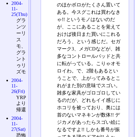
2004-
のほかボロがたくさん置いて
11-
ある。今スグこれは買わなき
25(Thu)
ゃ!! というモノはないのだ
グラ
が、ここにあることを覚えて
ンツ
ーリ
おけば後日また買いにこれる
ス
だろう、という感じだ。セガ
モ、
マーク3、メガCDなどが、雑
グラ
多なコントロールパッドと共
ント
に転がっている。こりゃオモ
ゥリ
ロイわ。で、2階もあるとい
ズモ
うことで、上がってみるとこ
2004-
れがまた別の意味でスゴい。
11-
26(Fri)
雑多な家具がゴロゴロしてい
YRP
るのだが、どれもイイ感じに
より
ホコリを被っており、奥には
帰還
首のないマネキンが数体!! デ
2004-
ジカメがあったらスゴい絵に
11-
27(Sat)
なるですよ!! しかも番号が振
恐怖
ってある謎のドアが!! うぉ