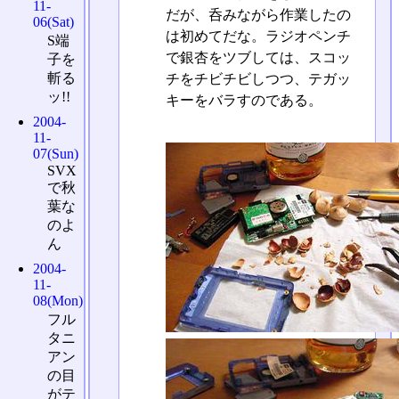
11-
だが、呑みながら作業したの
06(Sat)
は初めてだな。ラジオペンチ
S端
で銀杏をツブしては、スコッ
子を
斬る
チをチビチビしつつ、テガッ
ッ!!
キーをバラすのである。
2004-
11-
07(Sun)
SVX
で秋
葉な
のよ
ん
2004-
11-
08(Mon)
フル
タニ
アン
の目
がテ