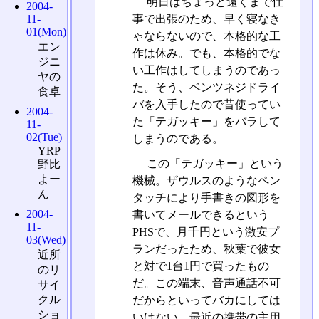
明日はちょっと遠くまで仕
2004-
事で出張のため、早く寝なき
11-
01(Mon)
ゃならないので、本格的な工
エン
作は休み。でも、本格的でな
ジニ
い工作はしてしまうのであっ
ヤの
た。そう、ベンツネジドライ
食卓
バを入手したので昔使ってい
2004-
た「テガッキー」をバラして
11-
02(Tue)
しまうのである。
YRP
この「テガッキー」という
野比
よー
機械。ザウルスのようなペン
ん
タッチにより手書きの図形を
2004-
書いてメールできるという
11-
PHSで、月千円という激安プ
03(Wed)
ランだったため、秋葉で彼女
近所
と対で1台1円で買ったもの
のリ
だ。この端末、音声通話不可
サイ
クル
だからといってバカにしては
ショ
いけない。最近の携帯の主用