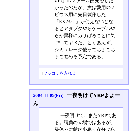
UP!」のファーム開発をした
かったのだが、実は愛用のメ
ビウス用に先日製作した
「EX232C」が使えないとな
るとアダプタやらケーブルや
らが異様にカサばることに気
づいてヤメた。とりあえず、
シミュレータ使ってちょこち
ょこ進める予定である。
[
ツッコミを入れる
]
一夜明けてYRPよよー
2004-11-05(Fri)
ん
一夜明けて、またYRPであ
る。請負の立場ではあるが、
昼休みに館内を思う存分ぷら