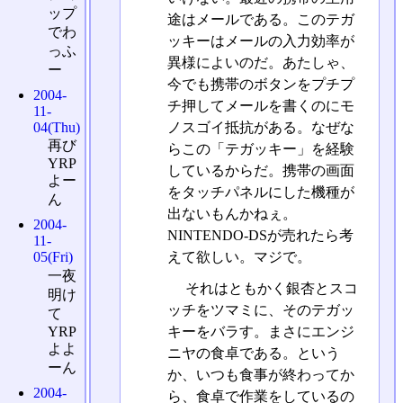
ップ
途はメールである。このテガ
でわ
ッキーはメールの入力効率が
っふ
異様によいのだ。あたしゃ、
ー
今でも携帯のボタンをプチプ
2004-
チ押してメールを書くのにモ
11-
ノスゴイ抵抗がある。なぜな
04(Thu)
再び
らこの「テガッキー」を経験
YRP
しているからだ。携帯の画面
よー
をタッチパネルにした機種が
ん
出ないもんかねぇ。
2004-
NINTENDO-DSが売れたら考
11-
えて欲しい。マジで。
05(Fri)
一夜
それはともかく銀杏とスコ
明け
ッチをツマミに、そのテガッ
て
キーをバラす。まさにエンジ
YRP
よよ
ニヤの食卓である。という
ーん
か、いつも食事が終わってか
2004-
ら、食卓で作業をしているの