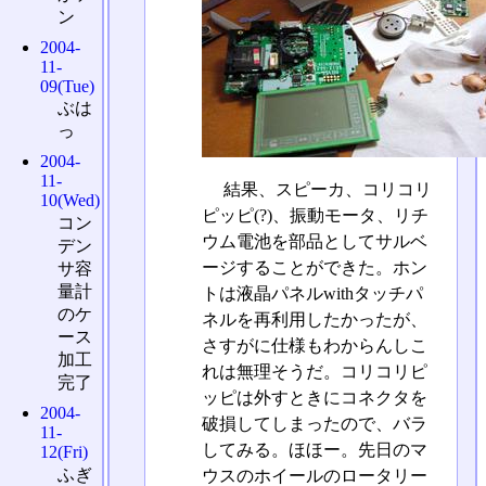
ン
2004-
11-
09(Tue)
ぶは
っ
2004-
11-
結果、スピーカ、コリコリ
10(Wed)
ピッピ(?)、振動モータ、リチ
コン
ウム電池を部品としてサルベ
デン
ージすることができた。ホン
サ容
量計
トは液晶パネルwithタッチパ
のケ
ネルを再利用したかったが、
ース
さすがに仕様もわからんしこ
加工
れは無理そうだ。コリコリピ
完了
ッピは外すときにコネクタを
2004-
破損してしまったので、バラ
11-
してみる。ほほー。先日のマ
12(Fri)
ふぎ
ウスのホイールのロータリー