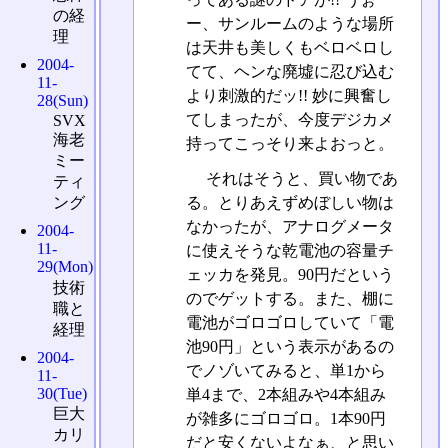
の経
ー、サンルームのような場所
理
は天井も美しくもベロベロし
2004-
てて、ヘンな廃墟に忍び込む
11-
より刺激的だッ!! 妙に興奮し
28(Sun)
てしまったが、今度デジカメ
SVX
海老
持ってこっそり来よおっと。
ミー
それはそうと、買い物であ
ティ
ング
る。とりあえずめぼしい物は
なかったが、アナログメータ
2004-
11-
に使えそうな乾電池の容量チ
29(Mon)
ェッカを発見。90円だという
技術
のでゲットする。また、棚に
職と
電池がゴロゴロしていて「電
経理
池90円」という表示があるの
2004-
でノゾいてみると、単1から
11-
30(Tue)
単4まで、2本組みや4本組み
巨大
が雑多にゴロゴロ。1本90円
カリ
だと安くないよなぁ、と思い