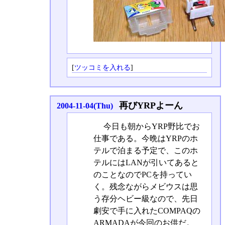
[
ツッコミを入れる
]
再びYRPよーん
2004-11-04(Thu)
今日も朝からYRP野比でお
仕事である。今晩はYRPのホ
テルで泊まる予定で、このホ
テルにはLANが引いてあると
のことなのでPCを持ってい
く。残念ながらメビウスは思
う存分ヘビー級なので、先日
劇安で手に入れたCOMPAQの
ARMADAが今回のお供だ。