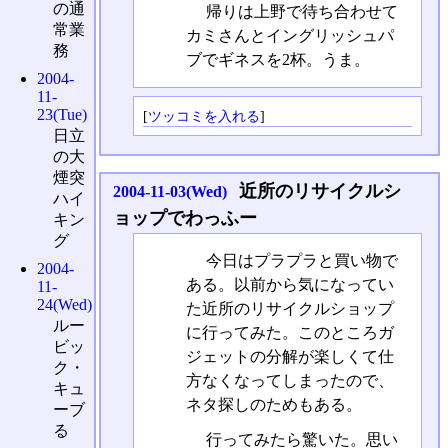
の通
帰りは上野で待ち合わせて
常業
カミさんとイングリッシュパ
務
ブでギネスを2杯。うま。
2004-
11-
23(Tue)
[
ツッコミを入れる
]
日立
の大
煙突
近所のリサイクルシ
2004-11-03(Wed)
ハイ
ョップでわっふー
キン
グ
今日はプラプラと買い物で
2004-
ある。以前から気になってい
11-
24(Wed)
た近所のリサイクルショップ
ルー
に行ってみた。このところガ
ビッ
ジェットの分解が楽しくて仕
ク・
方なくなってしまったので、
キュ
ネタ探しのためもある。
ーブ
る
行ってみたら驚いた。思い