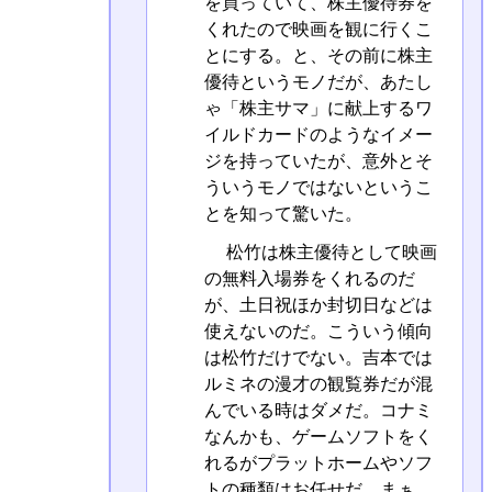
を買っていて、株主優待券を
くれたので映画を観に行くこ
とにする。と、その前に株主
優待というモノだが、あたし
ゃ「株主サマ」に献上するワ
イルドカードのようなイメー
ジを持っていたが、意外とそ
ういうモノではないというこ
とを知って驚いた。
松竹は株主優待として映画
の無料入場券をくれるのだ
が、土日祝ほか封切日などは
使えないのだ。こういう傾向
は松竹だけでない。吉本では
ルミネの漫才の観覧券だが混
んでいる時はダメだ。コナミ
なんかも、ゲームソフトをく
れるがプラットホームやソフ
トの種類はお任せだ。まぁ、