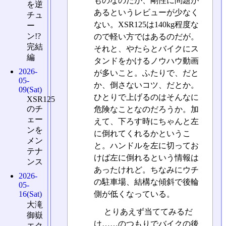
ものなのだが、剛性に問題が
を逆
あるというレビューが少なく
チュ
ない。XSR125は140kg程度な
ー
ン!?
ので軽い方ではあるのだが。
完結
それと、やたらとバイクにス
編
タンドをかけるノウハウ動画
2026-
が多いこと。ふたりで、だと
05-
か、倒さないコツ、だとか。
09(Sat)
ひとりで上げるのはそんなに
XSR125
のチ
危険なことなのだろうか。加
ェー
えて、下ろす時にちゃんと左
ンを
に倒れてくれるかというこ
メン
と。ハンドルを左に切ってお
テナ
けば左に倒れるという情報は
ンス
あったけれど。ちなみにウチ
2026-
の駐車場、結構な傾斜で後輪
05-
側が低くなっている。
16(Sat)
大滝
とりあえず当ててみるだ
御嶽
け……のつもりでバイクの後
エク