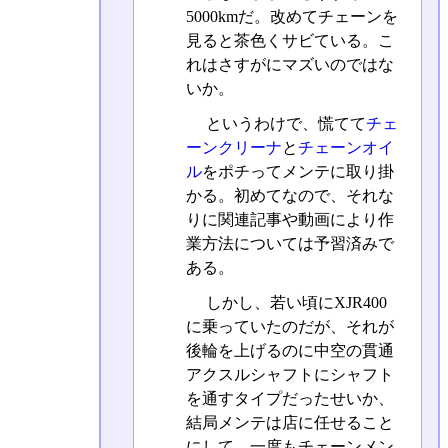
5000kmだ。改めてチェーンを
見ると茶色くサビている。こ
れはさすがにマズいのではな
いか。
というわけで、慌てて
チェ
ーンクリーナ
と
チェーンオイ
ル
をポチってメンテに取り掛
かる。初めてなので、それな
りに関連記事や動画により作
業方法については予習済みで
ある。
しかし、若い頃にXJR400
に乗っていたのだが、それが
後輪を上げるのに中空の貫通
アクスルシャフトにシャフト
を通すタイプだったせいか、
結局メンテは店に任せること
にして、一度もチェーンメン