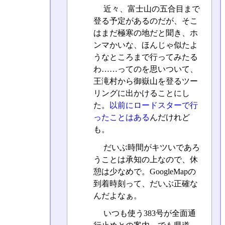
近々、富士山の五合目まで
登る予定があるのだが、そこ
はまだ極寒の地だと聞き、ホ
ンマかいな、ほんじゃ似たよ
うなところまで行ってみたる
わ……ってのを思いついて、
王滝村から御嶽山を登るツー
リングに出かけることにし
た。
以前にロードスターで行
ったことはある
んだけれど
も。
だいぶ時間がキツいであろ
うことは承知の上なので、休
憩は少なめで。GoogleMapの
到着時刻って、だいぶ正確な
んだよなぁ。
いつも使う383号が全面通