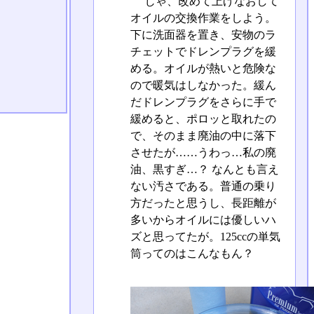
じゃ、改めて上げなおして
オイルの交換作業をしよう。
下に洗面器を置き、安物のラ
チェットでドレンプラグを緩
める。オイルが熱いと危険な
ので暖気はしなかった。緩ん
だドレンプラグをさらに手で
緩めると、ポロッと取れたの
で、そのまま廃油の中に落下
させたが……うわっ…私の廃
油、黒すぎ…？ なんとも言え
ない汚さである。普通の乗り
方だったと思うし、長距離が
多いからオイルには優しいハ
ズと思ってたが。125ccの単気
筒ってのはこんなもん？