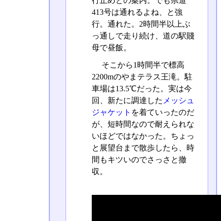
行止めとの案内。でも県道
413号は通れるよね、と強
行。通れた。2時間半以上ぶ
っ通しで走り続け、道の駅賤
母で昼飯。
そこから1時間半で標高
2200mのやまテラス王滝。駐
車場は13.5℃だった。実は今
回、新たに調達した
メッシュ
ジャケット
を着ていったのだ
が、短時間なので耐えられな
いほどではなかった。ちょっ
と展望台まで散歩したら、時
間もキツいのでさっさと撤
収。