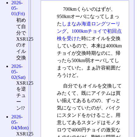
2026-
05-
700kmくらいのはずが、
01(Fri)
950kmオーバになってしまっ
初め
た
しまなみ海道ロングツーリ
て自
ング
。
1000kmチョイで初回点
分で
検を受けた
時にオイルを交換
XSR125
のオ
しているので、本来は4000km
イル
チョイが交換時期なのに、帰
交換
ったら500km弱オーバしてし
2026-
まっていた。まぁ許容範囲だ
05-
ろうけど。
02(Sat)
XSR125
自分でもオイルを交換して
を逆
みたくて、既にアイテムは買
チュ
い揃えてあるものの、ずっと
ー
気になっていたのが、バイク
ン!?
にスタンドをかけること。用
2026-
05-
意してあるスタンドはモノタ
04(Mon)
ロウで4000円チョイの激安な
XSR125