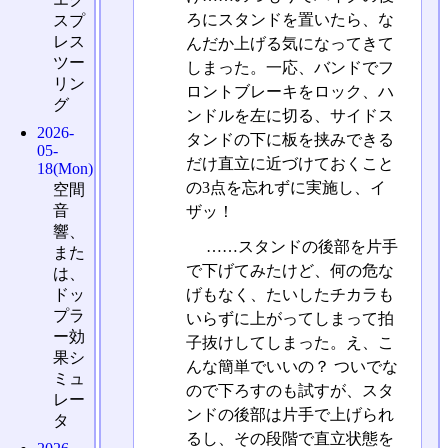
ろにスタンドを置いたら、な
スプ
レス
んだか上げる気になってきて
ツー
しまった。一応、バンドでフ
リン
ロントブレーキをロック、ハ
グ
ンドルを左に切る、サイドス
2026-
タンドの下に板を挟みできる
05-
だけ直立に近づけておくこと
18(Mon)
の3点を忘れずに実施し、イ
空間
音
ザッ！
響、
……スタンドの後部を片手
また
で下げてみたけど、何の危な
は、
ドッ
げもなく、たいしたチカラも
プラ
いらずに上がってしまって拍
ー効
子抜けしてしまった。え、こ
果シ
んな簡単でいいの？ ついでな
ミュ
ので下ろすのも試すが、スタ
レー
ンドの後部は片手で上げられ
タ
るし、その段階で直立状態を