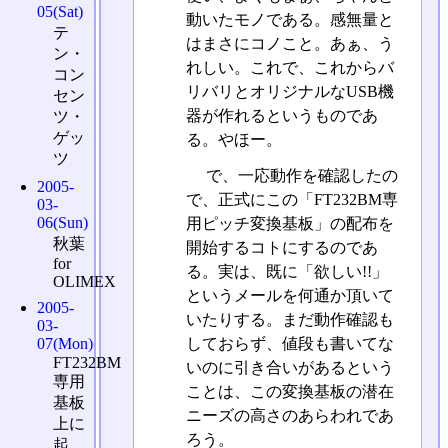
05(Sat)
動いたモノである。感無量と
テ
はまさにコノこと。あぁ、う
ン・
れしい。これで、これからバ
コン
リバリとオリジナルなUSB機
セン
器が作れるというものであ
ツ・
ゲッ
る。やほー。
ツ
で、一応動作を確認したの
2005-
で、正式にこの「FT232BM専
03-
06(Sun)
用ピッチ変換基板」の配布を
秋葉
開始するコトにするのであ
for
る。実は、既に「欲しい!!」
OLIMEX
というメールを何通か頂いて
2005-
いたりする。まだ動作確認も
03-
しておらず、値段も書いてな
07(Mon)
FT232BM
いのに引き合いがあるという
専用
ことは、この変換基板の潜在
基板
ニーズの高さのあらわれであ
上に
ろう。
起