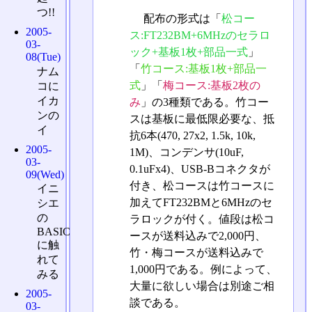
つ!!
配布の形式は「
松コー
2005-
ス:FT232BM+6MHzのセラロ
03-
ック+基板1枚+部品一式
」
08(Tue)
「
竹コース:基板1枚+部品一
ナム
式
」「
梅コース:基板2枚の
コに
イカ
み
」の3種類である。竹コー
ンの
スは基板に最低限必要な、抵
イ
抗6本(470, 27x2, 1.5k, 10k,
2005-
1M)、コンデンサ(10uF,
03-
0.1uFx4)、USB-Bコネクタが
09(Wed)
付き、松コースは竹コースに
イニ
加えてFT232BMと6MHzのセ
シエ
の
ラロックが付く。値段は松コ
BASIC
ースが送料込みで2,000円、
に触
竹・梅コースが送料込みで
れて
1,000円である。例によって、
みる
大量に欲しい場合は別途ご相
2005-
談である。
03-