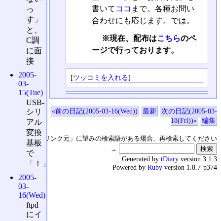
書いて
ココ
まで。各種お問い
っ
す」
合わせにも応じます。では。
と、
※現在、配布は
こちら
のペ
C調
ージで行っております。
に面
接
2005-
[
ツッコミを入れる
]
03-
15(Tue)
USB-
«前の日記(2005-03-16(Wed))
最新
次の日記(2005-03-
シリ
18(Fri))»
編集
アル
変換
↑の「本日のリンク元」に望みの検索語がある場合、再検索してください
基板
→
で
Generated by
tDiary
version 3.1.3
「！」
Powered by
Ruby
version 1.8.7-p374
2005-
03-
16(Wed)
ftpd
にイ