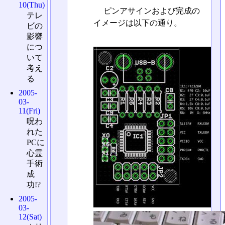
10(Thu)
ピンアサインおよび完成の
テレ
イメージは以下の通り。
ビの
影響
につ
いて
考え
る
2005-
03-
11(Fri)
呪わ
れた
PCに
心霊
手術
成
功!?
2005-
03-
12(Sat)