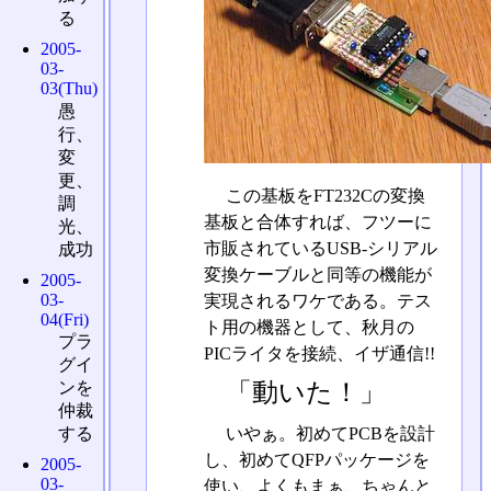
る
2005-
03-
03(Thu)
愚
行、
変
更、
この基板をFT232Cの変換
調
基板と合体すれば、フツーに
光、
市販されているUSB-シリアル
成功
変換ケーブルと同等の機能が
2005-
03-
実現されるワケである。テス
04(Fri)
ト用の機器として、秋月の
プラ
PICライタを接続、イザ通信!!
グイ
「動いた！」
ンを
仲裁
いやぁ。初めてPCBを設計
する
し、初めてQFPパッケージを
2005-
03-
使い、よくもまぁ、ちゃんと