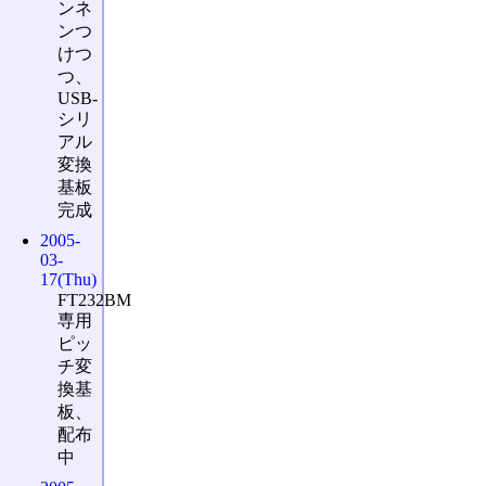
ンネ
ンつ
けつ
つ、
USB-
シリ
アル
変換
基板
完成
2005-
03-
17(Thu)
FT232BM
専用
ピッ
チ変
換基
板、
配布
中