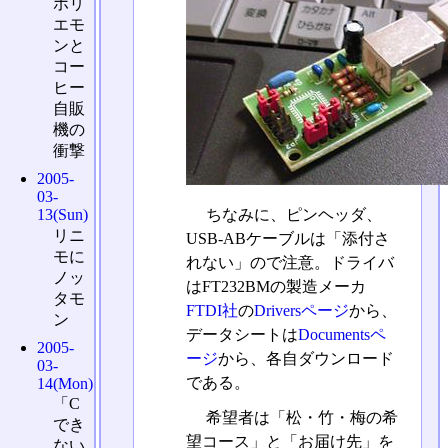
ホリ
エモ
ンと
コー
ヒー
自販
機の
衝撃
2005-
03-
13(Sun)
ちなみに、ピンヘッダ、
リニ
USB-ABケーブルは「添付さ
モに
れない」ので注意。ドライバ
ノッ
はFT232BMの製造メーカ
タモ
FTDI社
の
Driversページ
から、
ン
データシートは
Documentsペ
2005-
ージ
から、各自ダウンロード
03-
である。
14(Mon)
「C
希望者は「松・竹・梅の希
でき
望コース」と「お届け先」を
ない