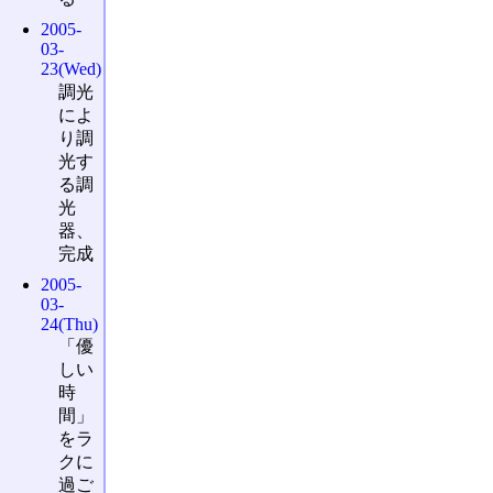
2005-
03-
23(Wed)
調光
によ
り調
光す
る調
光
器、
完成
2005-
03-
24(Thu)
「優
しい
時
間」
をラ
クに
過ご