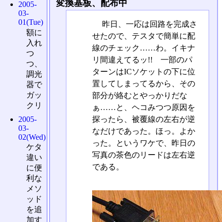
変換基板、配布中
2005-
03-
01(Tue)
昨日、一応は回路を完成さ
額に
せたので、テスタで簡単に配
入れ
線のチェック……わ。イキナ
つ
リ間違えてるッ!! 一部のパ
つ、
ターンはICソケットの下に位
調光
置してしまってるから、その
器で
ガッ
部分が絡むとやっかりだな
クリ
ぁ……と、ヘコみつつ原因を
探ったら、被覆線の左右が逆
2005-
03-
なだけであった。ほっ。よか
02(Wed)
った。というワケで、昨日の
ケタ
写真の茶色のリードは左右逆
違い
である。
に便
利な
メソ
ッド
を追
加す