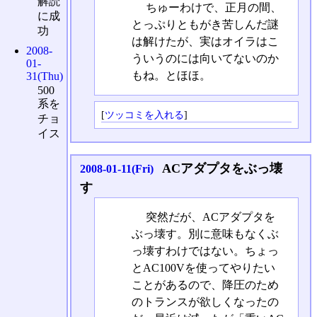
解読
ちゅーわけで、正月の間、
に成
とっぷりともがき苦しんだ謎
功
は解けたが、実はオイラはこ
2008-
ういうのには向いてないのか
01-
もね。とほほ。
31(Thu)
500
系を
[
ツッコミを入れる
]
チョ
イス
ACアダプタをぶっ壊
2008-01-11(Fri)
す
突然だが、ACアダプタを
ぶっ壊す。別に意味もなくぶ
っ壊すわけではない。ちょっ
とAC100Vを使ってやりたい
ことがあるので、降圧のため
のトランスが欲しくなったの