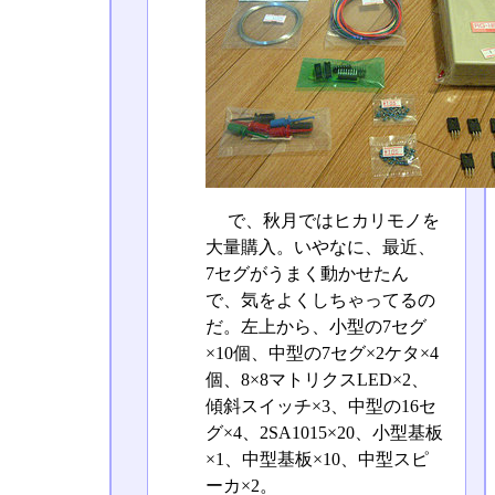
で、秋月ではヒカリモノを
大量購入。いやなに、最近、
7セグがうまく動かせたん
で、気をよくしちゃってるの
だ。左上から、小型の7セグ
×10個、中型の7セグ×2ケタ×4
個、8×8マトリクスLED×2、
傾斜スイッチ×3、中型の16セ
グ×4、2SA1015×20、小型基板
×1、中型基板×10、中型スピ
ーカ×2。