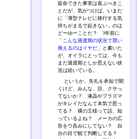
延命できた事実は喜ぶべきこ
とだが、気がつけば、いまだ
に「薄型テレビに移行する気
持ちがまるで起きない」のは
どーゆーことだ？ 3年前に
「
こんな過渡期の状況で買い
換えるのはイヤだ
」と書いた
が、オイラにとっては、今も
まだ過渡期としか思えない状
況は続いている。
というか、失礼を承知で聞
くけど、みんな、目、クサっ
てないか？ 液晶やプラズマ
がキレイだなんて本気で思っ
てる？ 裸の王様って話、知
っているよね？ メーカの広
告をウ呑みにしてない？ 自
分の目で観て判断してる？