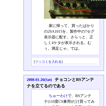
家に帰って、買ったばかり
の2SA1015を、製作中の7セグ
表示器に配す。さらっと、正
しく4ケタが表示される。む
ぅ。満足じゃ。では。
[
ツッコミを入れる
]
チョコンとBSアンテ
2008-01-26(Sat)
ナを立てるのである
ちゅーわけ
で、BSアンテ
ナ(110度CS兼用)だけ買ってみ