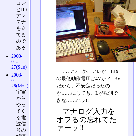
コン
とBS
アン
テナ
を立
てる
ので
ある
2008-
01-
27(Sun)
……つーか、アレか、819
2008-
の最低動作電圧は4Vか!? 3V
01-
28(Mon)
だから、不安定だったの
宇宙
か……にしても、Lが観測で
から
きな……ハッ!?
やっ
アナログ入力を
てく
る電
オフるの忘れてた
波信
ァーッ!!
号の