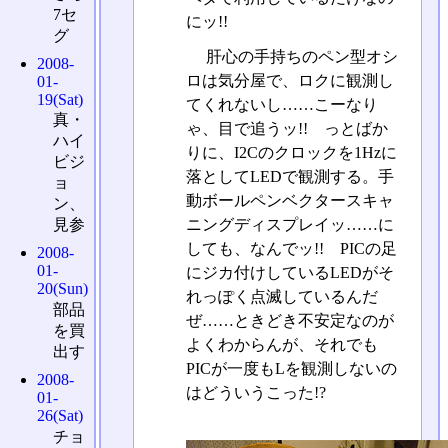
7セ
にッ!!
グ
肝心の手持ちのペン型オシ
2008-
ロは気分屋で、ロクに観測し
01-
19(Sat)
てくれないし……こーなり
真・
ゃ、目で追うッ!! っとばか
ハイ
りに、I2Cのクロックを1Hzに
ビジ
落としてLEDで観測する。手
ョ
動ボールペンベクタースキャ
ン、
ニングディスプレイッ……に
見参
しても、なんでッ!! PICの足
2008-
01-
にジカ付けしているLEDがそ
20(Sun)
れっぽく点滅しているんだ
部品
ぜ……ときどき不安定なのが
を買
よくわからんが、それでも
出す
PICが一度もLを観測しないの
2008-
はどういうこった!?
01-
26(Sat)
チョ