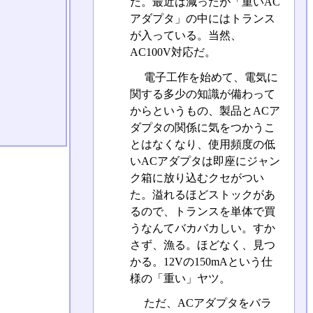
だ。最近は減ったが「重いAC
アダプタ」の中にはトランス
が入っている。当然、
AC100V対応だ。
電子工作を始めて、電気に
関する多少の知識が備わって
からというもの、製品とACア
ダプタの関係に気をつかうこ
とはなくなり、使用頻度の低
いACアダプタは即座にジャン
ク箱に放り込むクセがつい
た。溢れるほどストックがあ
るので、トランスを単体で買
うなんてバカバカしい。すか
さず、漁る。ほどなく、見つ
かる。12Vの150mAという仕
様の「重い」ヤツ。
ただ、ACアダプタをバラ