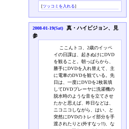
[
ツッコミを入れる
]
真・ハイビジョン、見
2008-01-19(Sat)
参
ここんトコ、2歳のイッペ
イの日課は、起きぬけにDVD
を観ること。朝っぱらから、
勝手にDVDを入れ替えて、主
に電車のDVDを観ている。先
日は、一度にDVDを2枚装填
してDVDプレーヤに洗濯機の
脱水時のような音を立てさせ
たかと思えば、昨日などは、
ニコニコしながら、はい、と
突然にDVDのトレイ部分を手
渡されたりと(外すなッ!!)、な