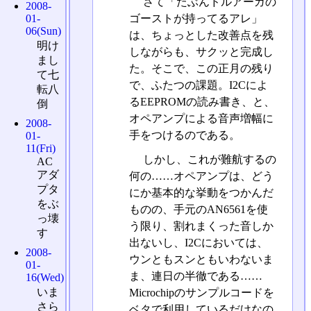
さて「たぶんドルアーガの
2008-
ゴーストが持ってるアレ」
01-
06(Sun)
は、ちょっとした改善点を残
明け
しながらも、サクッと完成し
まし
た。そこで、この正月の残り
て七
で、ふたつの課題。I2Cによ
転八
るEEPROMの読み書き、と、
倒
オペアンプによる音声増幅に
2008-
手をつけるのである。
01-
11(Fri)
しかし、これが難航するの
AC
アダ
何の……オペアンプは、どう
プタ
にか基本的な挙動をつかんだ
をぶ
ものの、手元のAN6561を使
っ壊
う限り、割れまくった音しか
す
出ないし、I2Cにおいては、
2008-
ウンともスンともいわないま
01-
ま、連日の半徹である……
16(Wed)
いま
Microchipのサンプルコードを
さら
ベタで利用しているだけなの