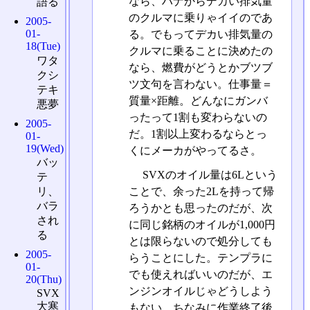
なら、ハナからデカい排気量
語る
のクルマに乗りゃイイのであ
2005-
01-
る。でもってデカい排気量の
18(Tue)
クルマに乗ることに決めたの
ワタ
なら、燃費がどうとかブツブ
クシ
ツ文句を言わない。仕事量＝
テキ
質量×距離。どんなにガンバ
悪夢
ったって1割も変わらないの
2005-
だ。1割以上変わるならとっ
01-
19(Wed)
くにメーカがやってるさ。
バッ
SVXのオイル量は6Lという
テ
ことで、余った2Lを持って帰
リ、
バラ
ろうかとも思ったのだが、次
され
に同じ銘柄のオイルが1,000円
る
とは限らないので処分しても
2005-
らうことにした。テンプラに
01-
でも使えればいいのだが、エ
20(Thu)
ンジンオイルじゃどうしよう
SVX
大寒
もない。ちなみに作業終了後