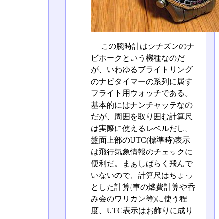
この腕時計はシチズンのナ
ビホークという機種なのだ
が、いわゆるブライトリング
のナビタイマーの系列に属す
フライト用ウォッチである。
基本的にはナンチャッテなの
だが、周囲を取り囲む計算尺
は実際に使えるレベルだし、
盤面上部のUTC(標準時)表示
は飛行気象情報のチェックに
便利だ。まぁしばらく飛んで
いないので、計算尺はちょっ
とした計算(車の燃費計算や呑
み会のワリカン等)に使う程
度、UTC表示はお飾りに成り