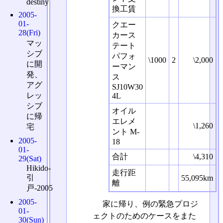
destiny
換工賃
2005-
01-
クエー
28(Fri)
カース
マッ
テート
シブ
パフォ
\1000
2
\2,000
に開
ーマン
発、
ス
アグ
SJ10W30
レッ
4L
シブ
オイル
に帰
エレメ
\1,260
宅
ント M-
2005-
18
01-
合計
\4,310
29(Sat)
Hikido-
走行距
引
55,095km
離
戸-2005
2005-
家に帰り、例の緊急プロジ
01-
ェクトのためのケースをまた
30(Sun)