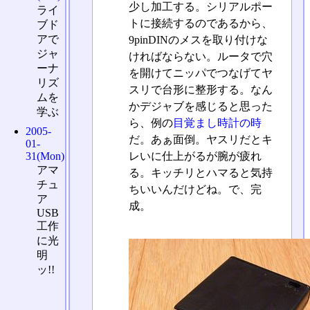
少し加工する。シリアルポー
ライ
トに接続するのであるから、
ブド
アで
9pinDINのメスを取り付けな
ジャ
ければならない。ルータで穴
ーナ
を開けてニッパでつなげてヤ
リズ
スリで台形に整形する。なん
ムを
かデジャブを感じると思った
学ぶ
ら、例の
目覚まし時計の時
2005-
だ。あぁ面倒。ヤスリだとキ
01-
レいに仕上がるが腕が疲れ
31(Mon)
アマ
る。キッチリとハマると気持
チュ
ちいいんだけどね。で、完
ア
成。
USB
工作
に光
明
ッ!!