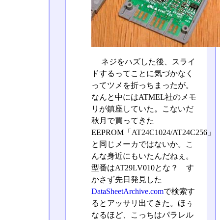
ネジをハズした後、スライ
ドするってことに気づかなく
ってツメを折っちまったが。
なんと中にはATMEL社のメモ
リが鎮座していた。こないだ
秋月で買ってきた
EEPROM「AT24C1024/AT24C256」
と同じメーカではないか。こ
んな身近にもいたんだねぇ。
型番はAT29LV010とな？ す
かさず先日発見した
DataSheetArchive.com
で検索す
るとアッサリ出てきた。ほぅ
なるほど、こっちはパラレル