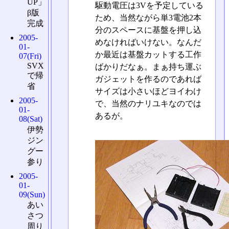
UP」
駆動電圧は3Vを予定している
β版
ため、当然ながら単3電池2本
完成
分のスペースに基盤を押し込
2005-
めなければいけない。なんだ
01-
か最近は基盤カットする工作
07(Fri)
SVX
ばかりだなぁ。まぁ持ち運ぶ
で帰
ガジェットを作るのであれば
省
サイズは小さいほどヨイわけ
2005-
で、当然のナリユキなのでは
01-
あるが。
08(Sat)
伊勢
ジン
グー
参り
2005-
01-
09(Sun)
あい
さつ
周り