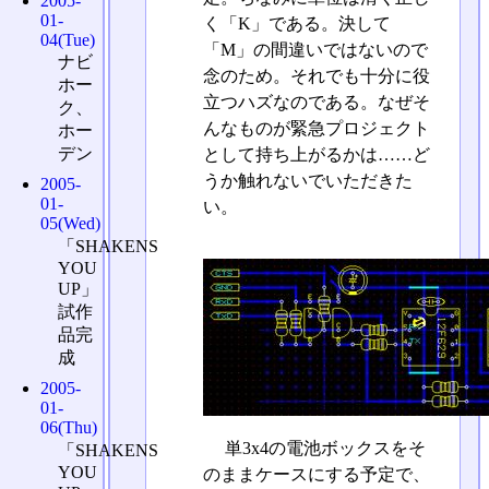
2005-
01-
く「K」である。決して
04(Tue)
「M」の間違いではないので
ナビ
念のため。それでも十分に役
ホー
立つハズなのである。なぜそ
ク、
んなものが緊急プロジェクト
ホー
デン
として持ち上がるかは……ど
うか触れないでいただきた
2005-
01-
い。
05(Wed)
「SHAKENS
YOU
UP」
試作
品完
成
2005-
01-
06(Thu)
単3x4の電池ボックスをそ
「SHAKENS
YOU
のままケースにする予定で、