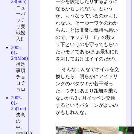
ージを設定したりするように
23(Sun)
ニュ
なるかもしれない。という
ーバ
か、もうなっているのかもし
ッテ
れない。そーゆーワケのわか
リ実
らんことは非常に気持ち悪い
戦投
ので、キッチリ「F」の数ミ
入!!
リ下というのを守ってもらい
2005-
たいモノである(まぁ最初に釘
01-
24(Mon)
を刺しておけばイイのだが)。
補足
そんなこんなでオイルを交
事項
換したら、明らかにアイドリ
チョ
ロチ
ングのバタツキが若干減っ
ョロ
た。ウチはあまり距離を乗ら
2005-
ないから3ヶ月イッペン交換
01-
するというパターンがよいの
25(Tue)
かもしれんな。
失意
の
中、
osziFOX