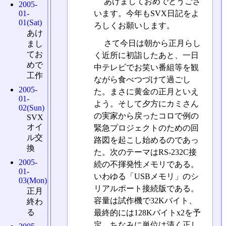
あけましておめでとうござ
2005-
います。今年もSVX日記をよ
01-
01(Sat)
ろしくお願いします。
あけ
さて今日は朝から正月らし
まし
てお
く近所に初詣したあと、一日
めで
中テレビでお笑い番組等を観
工作
ながら食べつづけて過ごし
2005-
た。まさに黄金の正月といえ
01-
よう。そして夕方にカミさん
02(Sun)
の実家から戻ったコロで例の
SVX
オイ
緊急プロジェクトのための回
ル交
路図を起こし始めるのであっ
換
た。次のテーマはRS-232C接
2005-
続の不揮発性メモリである。
01-
いわゆる「USBメモリ」のシ
03(Mon)
リアルポート接続版である。
正月
容量は試作機で32Kバイト、
終わ
る
最終的には128Kバイトx2を予
定。ちなみに単位は清く正し