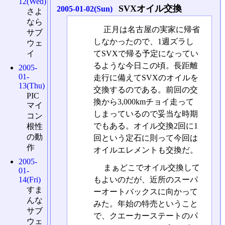
12(Wed)
SVXオイル交換
2005-01-02(Sun)
さよ
なら
正月は名古屋の実家に帰省
サブ
しなかったので、1週ズラし
ウェ
イ
てSVXで帰る予定になってい
るような今日この頃。長距離
2005-
01-
走行に備えてSVXのオイルを
13(Thu)
交換するのである。前回の交
PIC
換から3,000kmチョイ走って
マイ
しまっているので妥当な時期
コン
でもある。オイル交換2回に1
根性
の動
回という定石に則って今回は
作
オイルエレメントも交換だ。
2005-
まぁどこでオイル交換して
01-
14(Fri)
もよいのだが、近所のスーパ
すま
ーオートバックスに向かって
んな
みた。年始の特売ということ
サブ
で、クエーカーステートのパ
ウェ