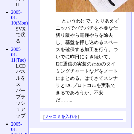
II
2005-
01-
というわけで、とりあえず
10(Mon)
ニッパでバチバチを不要な仕
SVX
で戻
切り版やら電極やらを除去
る
し、基盤を押し込めるスペー
2005-
スを確保する加工を行う。つ
01-
いでに昨日に引き続いて、
11(Tue)
I2C通信の実装のためのタイ
LCD
ミングチャートなどをノート
パネ
ルを
にまとめる。はてさてスンナ
スー
リとI2Cプロトコルを実装で
パー
きるであろうか、不安
ブラ
だ……。
ッシ
ュア
ップ
[
ツッコミを入れる
]
2005-
01-