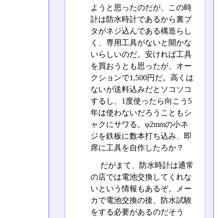
ようと思ったのだが、この時
計は防水時計であるから裏ブ
タがネジ込んである構造らし
く、専用工具がないと開かな
いらしいのだ。安ければ工具
を買おうとも思ったが、オー
クションで1,500円だ。高くは
ないが送料込みだとソコソコ
するし、1度使ったら向こう5
年は使わないだろうこともシ
ャクにサワる。φ2mmの小ネ
ジを鉄板に数本打ち込み、即
席に工具を自作したろか？
だがまて、防水時計は通常
の店では電池交換してくれな
いという情報もあるぞ。メー
カで電池交換の後、防水試験
をする必要があるのだそう