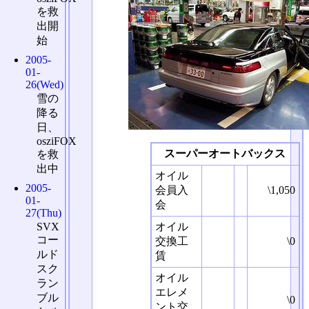
を救
出開
始
2005-
01-
26(Wed)
雪の
降る
日、
osziFOX
スーパーオートバックス
を救
出中
オイル
2005-
会員入
\1,050
01-
会
27(Thu)
SVX
オイル
コー
交換工
\0
ルド
賃
スク
オイル
ラン
エレメ
ブル
\0
ント交