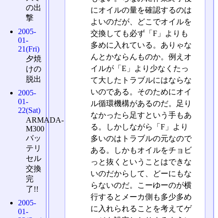
の出
にオイルの量を確認するのは
撃
よいのだが、どこでオイルを
2005-
交換しても必ず「F」よりも
01-
多めに入れている。ありゃな
21(Fri)
んとかならんものか。例えオ
夕焼
イルが「E」より少なくたっ
けの
脱出
て大したトラブルにはならな
いのである。そのためにオイ
2005-
01-
ル循環機構があるのだ。足り
22(Sat)
なかったら足すという手もあ
ARMADA-
る。しかしながら「F」より
M300
バッ
多いのはトラブルの元なので
テリ
ある。しかもオイルをチョビ
セル
っと抜くということはできな
交換
いのだからして、どーにもな
完
らないのだ。こーゆーのが横
了!!
行するとメーカ側も多少多め
2005-
に入れられることを考えてゲ
01-