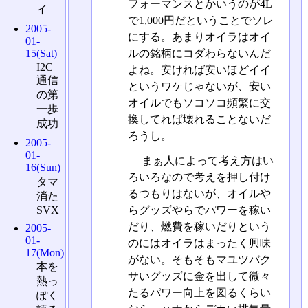
フォーマンスとかいうのが4L
イ
で1,000円だということでソレ
2005-
にする。あまりオイラはオイ
01-
15(Sat)
ルの銘柄にコダわらないんだ
I2C
よね。安ければ安いほどイイ
通信
というワケじゃないが、安い
の第
オイルでもソコソコ頻繁に交
一歩
換してれば壊れることないだ
成功
ろうし。
2005-
01-
まぁ人によって考え方はい
16(Sun)
ろいろなので考えを押し付け
タマ
るつもりはないが、オイルや
消た
SVX
らグッズやらでパワーを稼い
だり、燃費を稼いだりという
2005-
01-
のにはオイラはまったく興味
17(Mon)
がない。そもそもマユツバク
本を
サいグッズに金を出して微々
熱っ
たるパワー向上を図るくらい
ぽく