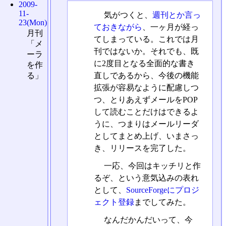
2009-
11-
気がつくと、
週刊とか言っ
23(Mon)
ておきながら
、一ヶ月が経っ
月刊
てしまっている。これでは月
「メ
刊ではないか。それでも、既
ーラ
に2度目となる全面的な書き
を作
直しであるから、今後の機能
る」
拡張が容易なように配慮しつ
つ、とりあえずメールをPOP
して読むことだけはできるよ
うに、つまりはメールリーダ
としてまとめ上げ、いまさっ
き、リリースを完了した。
一応、今回はキッチリと作
るぞ、という意気込みの表れ
として、
SourceForgeにプロジ
ェクト登録
までしてみた。
なんだかんだいって、今