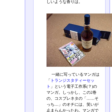
しいような香りは。
一緒に写っているマンガは
「
トランジスタティーセッ
ト
」という電子工作系(？)の
マンガ。しっかし、この2巻
の、コスプレネタの「……そ
っち…」のオチには、笑いが
止まらんかったわ。マンガで