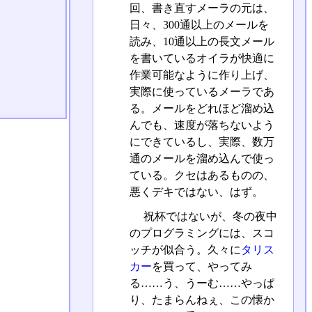
回、書き直すメーラの元は、
日々、300通以上のメールを
読み、10通以上の長文メール
を書いているオイラが快適に
作業可能なように作り上げ、
実際に使っているメーラであ
る。メールをどれほど溜め込
んでも、速度が落ちないよう
にできているし、実際、数万
通のメールを溜め込んで使っ
ている。クセはあるものの、
悪くデキではない、はず。
祝杯ではないが、冬の夜中
のプログラミングには、スコ
ッチが似合う。久々に
タリス
カー
を買って、やってみ
る……う、うーむ……やっぱ
り、たまらんねぇ、この懐か