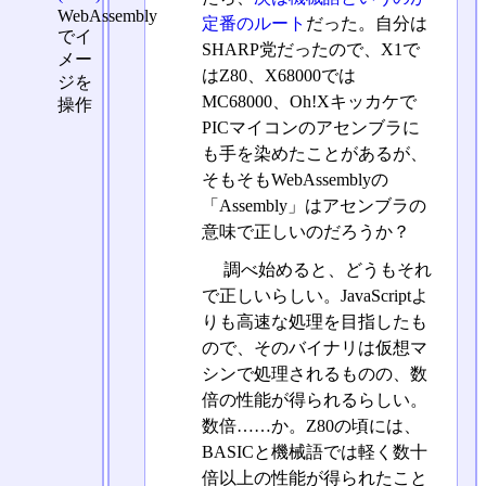
WebAssembly
定番のルート
だった。自分は
でイ
SHARP党だったので、X1で
メー
はZ80、X68000では
ジを
MC68000、Oh!Xキッカケで
操作
PICマイコンのアセンブラに
も手を染めたことがあるが、
そもそもWebAssemblyの
「Assembly」はアセンブラの
意味で正しいのだろうか？
調べ始めると、どうもそれ
で正しいらしい。JavaScriptよ
りも高速な処理を目指したも
ので、そのバイナリは仮想マ
シンで処理されるものの、数
倍の性能が得られるらしい。
数倍……か。Z80の頃には、
BASICと機械語では軽く数十
倍以上の性能が得られたこと