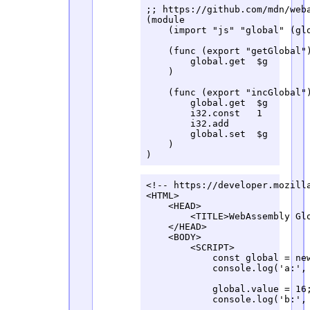
;; https://github.com/mdn/weba
(module

    (import "js" "global" (glo
    (func (export "getGlobal")
        global.get  $g

    )

    (func (export "incGlobal")
        global.get  $g

        i32.const   1

        i32.add

        global.set  $g

    )

)
<!-- https://developer.mozilla
<HTML>

    <HEAD>

        <TITLE>WebAssembly Glo
    </HEAD>

    <BODY>

        <SCRIPT>

            const global = new
            console.log('a:', 
            global.value = 16;
            console.log('b:', 