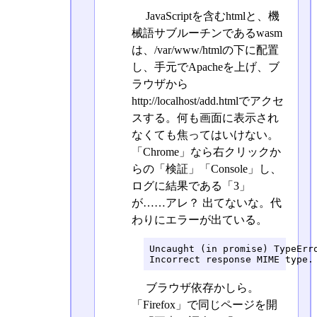
JavaScriptを含むhtmlと、機
械語サブルーチンであるwasm
は、/var/www/htmlの下に配置
し、手元でApacheを上げ、ブ
ラウザから
http://localhost/add.htmlでアクセ
スする。何も画面に表示され
なくても焦ってはいけない。
「Chrome」なら右クリックか
らの「検証」「Console」し、
ログに結果である「3」
が……アレ？ 出てないな。代
わりにエラーが出ている。
Uncaught (in promise) TypeErro
Incorrect response MIME type.
ブラウザ依存かしら。
「Firefox」で同じページを開