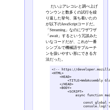
だいぶアレコレと調べ上げ
ウンウンと数多くの試行を繰
り返した挙句、落ち着いたの
が以下のJavaScriptコードだ。
「Streaming」なのにワザワザ
「await」するという冗談みた
いなコードだが、これが一番
シンプルで機械語サブルーチ
ンを扱いやすい形にできる方
法だった。
<!-- https://developer.mozilla
<HTML>

    <HEAD>

        <TITLE>WebAssembly Glo
    </HEAD>

    <BODY>

        <SCRIPT>

            async function mai
                const global 
                console.log('a