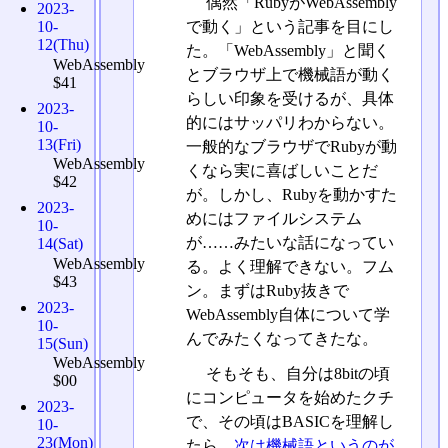
偶然「RubyがWebAssembly
2023-
で動く」という記事を目にし
10-
12(Thu)
た。「WebAssembly」と聞く
WebAssembly
とブラウザ上で機械語が動く
$41
らしい印象を受けるが、具体
2023-
的にはサッパリわからない。
10-
13(Fri)
一般的なブラウザでRubyが動
WebAssembly
くなら実に喜ばしいことだ
$42
が。しかし、Rubyを動かすた
2023-
めにはファイルシステム
10-
が……みたいな話になってい
14(Sat)
WebAssembly
る。よく理解できない。フム
$43
ン。まずはRuby抜きで
2023-
WebAssembly自体について学
10-
んでみたくなってきたな。
15(Sun)
WebAssembly
そもそも、自分は8bitの頃
$00
にコンピュータを始めたクチ
2023-
で、その頃はBASICを理解し
10-
23(Mon)
たら、
次は機械語というのが