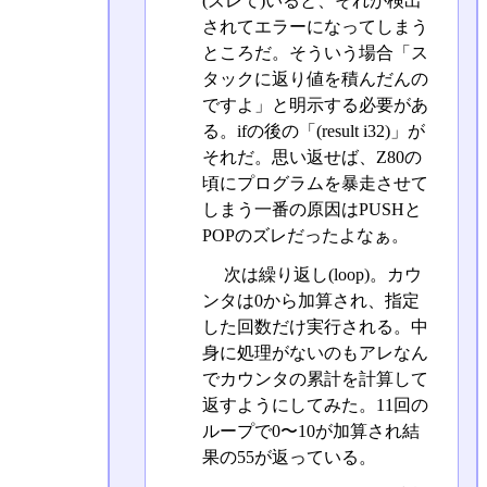
(ズレて)いると、それが検出
されてエラーになってしまう
ところだ。そういう場合「ス
タックに返り値を積んだんの
ですよ」と明示する必要があ
る。ifの後の「(result i32)」が
それだ。思い返せば、Z80の
頃にプログラムを暴走させて
しまう一番の原因はPUSHと
POPのズレだったよなぁ。
次は繰り返し(loop)。カウ
ンタは0から加算され、指定
した回数だけ実行される。中
身に処理がないのもアレなん
でカウンタの累計を計算して
返すようにしてみた。11回の
ループで0〜10が加算され結
果の55が返っている。