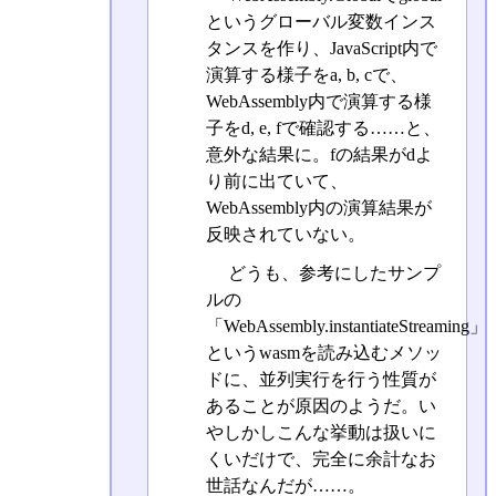
というグローバル変数インス
タンスを作り、JavaScript内で
演算する様子をa, b, cで、
WebAssembly内で演算する様
子をd, e, fで確認する……と、
意外な結果に。fの結果がdよ
り前に出ていて、
WebAssembly内の演算結果が
反映されていない。
どうも、参考にしたサンプ
ルの
「WebAssembly.instantiateStreaming」
というwasmを読み込むメソッ
ドに、並列実行を行う性質が
あることが原因のようだ。い
やしかしこんな挙動は扱いに
くいだけで、完全に余計なお
世話なんだが……。