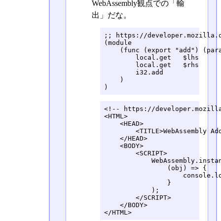
WebAssembly観点での「輸
出」だな。
;; https://developer.mozilla.o
(module

    (func (export "add") (para
        local.get   $lhs

        local.get   $rhs

        i32.add

    )

)
<!-- https://developer.mozill
<HTML>

    <HEAD>

        <TITLE>WebAssembly Add
    </HEAD>

    <BODY>

        <SCRIPT>

            WebAssembly.instan
                (obj) => {

                    console.lo
                }

            );

        </SCRIPT>

    </BODY>

</HTML>