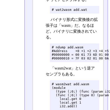
# wat2wasm add.wat
バイナリ形式に変換後の拡
張子は「wasm」だ。なるほ
ど。バイナリに変換されてい
る。
# ndump add.wasm

#Address    +0 +1 +2 +3 +4 +5 
#00000000 = 00 61 73 6D 01 00 
#00000010 = 7F 03 02 01 00 0A
「wasm2wat」という逆ア
センブラもある。
# wasm2wat add.wasm 

(module

  (type (;0;) (func (param i32
  (func (;0;) (type 0) (param 
    local.get 0

    local.get 1

    i32.add))