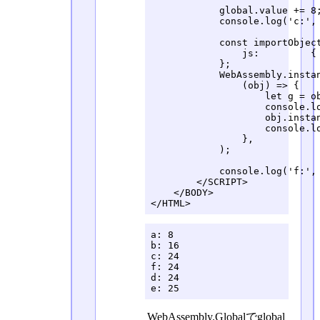
            global.value += 8;
            console.log('c:', 
            const importObject
                js:         { 
            };

            WebAssembly.instan
                (obj) => {

                    let g = ob
                    console.lo
                    obj.instan
                    console.lo
                },

            );

            console.log('f:', 
        </SCRIPT>

    </BODY>

</HTML>
a: 8

b: 16

c: 24

f: 24

d: 24

e: 25
WebAssembly.Globalでglobal