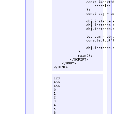
                const importOb
                    console:  
                };

                const obj = a
                obj.instance.e
                obj.instance.e
                obj.instance.e
                let sum = obj.
                console.log('t
                obj.instance.e
            }

            main();

        </SCRIPT>

    </BODY>

</HTML>
123

456

456

0

1

2

3

4

5

6
