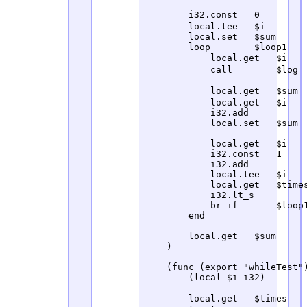
        i32.const   0        
        local.tee   $i

        local.set   $sum

        loop        $loop1

            local.get   $i   
            call        $log

            local.get   $sum 
            local.get   $i

            i32.add

            local.set   $sum

            local.get   $i    
            i32.const   1

            i32.add

            local.tee   $i

            local.get   $times
            i32.lt_s          
            br_if       $loop1
        end

        local.get   $sum

    )

    (func (export "whileTest")
        (local $i i32)

        local.get   $times   