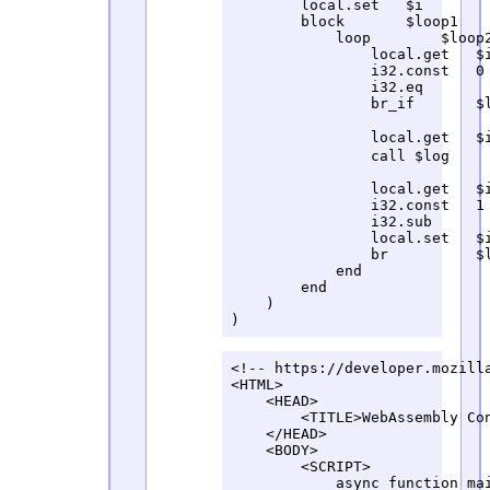
        local.set   $i

        block       $loop1

            loop        $loop2
                local.get   $i
                i32.const   0

                i32.eq

                br_if       $l
                local.get   $
                call $log

                local.get   $i
                i32.const   1

                i32.sub

                local.set   $i
                br          $l
            end

        end

    )

)
<!-- https://developer.mozilla
<HTML>

    <HEAD>

        <TITLE>WebAssembly Con
    </HEAD>

    <BODY>

        <SCRIPT>

            async function mai