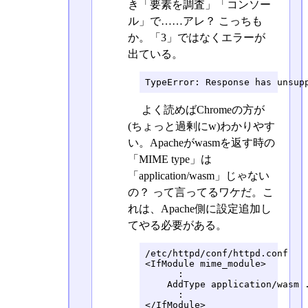
き「要素を調査」「コンソー
ル」で……アレ？ こっちも
か。「3」ではなくエラーが
出ている。
TypeError: Response has unsup
よく読めばChromeの方が
(ちょっと過剰にw)わかりやす
い。Apacheがwasmを返す時の
「MIME type」は
「application/wasm」じゃない
の？ って言ってるワケだ。こ
れは、Apache側に設定追加し
てやる必要がある。
/etc/httpd/conf/httpd.conf

<IfModule mime_module>

      :

    AddType application/wasm .
      :

</IfModule>