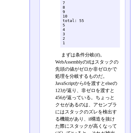
7

8

9

10

total: 55

5

4

3

2

1
まずは条件分岐(if)。
WebAssemblyのifはスタックの
先頭の値がゼロか非ゼロかで
処理を分岐するものだ。
JavaScriptから0を渡すとelseの
123が返り、非ゼロを渡すと
456が返っている。ちょっと
クセがあるのは、アセンブラ
にはスタックのズレを検出す
る機能があり、if構造を抜け
た際にスタックが高くなって