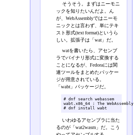
そうそう。まずはニーモニ
ックを知りたいんだよ。ん
が、WebAssemblyではニーモ
ニックとは言わず、単にテキ
スト形式(text format)というら
しい。拡張子は「wat」だ。
watを書いたら、アセンブ
ラでバイナリ形式に変換する
ことになるが、Fedoraには関
連ツールをまとめたパッケー
ジが用意されている。
「wabt」パッケージだ。
# dnf search webassem

wabt.x86_64 : The WebAssembly 
# dnf install wabt
いわゆるアセンブラに当た
るのが「wat2wasm」だ。こう
やってアセンブルする。