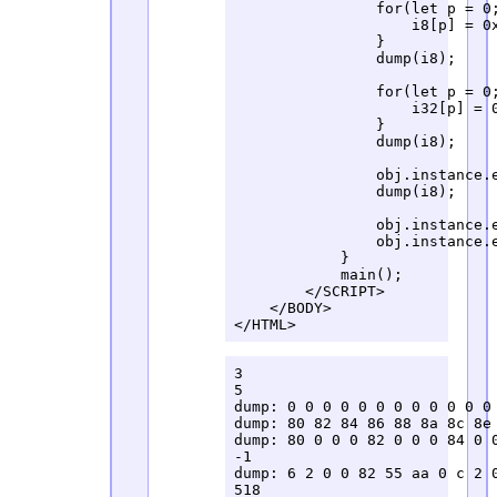
                for(let p = 0
                    i8[p] = 0x
                }

                dump(i8);

                for(let p = 0
                    i32[p] = 0
                }

                dump(i8);     
                obj.instance.e
                dump(i8);

                obj.instance.e
                obj.instance.e
            }

            main();

        </SCRIPT>

    </BODY>

</HTML>
3

5

dump: 0 0 0 0 0 0 0 0 0 0 0 0 
dump: 80 82 84 86 88 8a 8c 8e 
dump: 80 0 0 0 82 0 0 0 84 0 0
-1

dump: 6 2 0 0 82 55 aa 0 c 2 0
518
