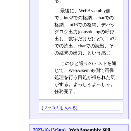
る。
最後に、WebAssembly側
で、int32での格納、charでの
格納、int16での格納、デバッ
グログ出力(console.logの呼び
出し、数字だけだけど)、int32
での読出、charでの読出、そ
の結果の出力、という感じ。
このひと通りのテストを通
じて、WebAssembly側で画像
処理を行う目処が得られた気
がする。よっしゃよっしゃ。
任務完了。
[
ツッコミを入れる
]
WebAssembly $00
2023-10-15(Sun)