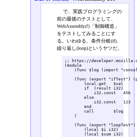
で、実践プログラミングの
前の最後のテストとして、
WebAssemblyの「制御構造」
をテストしてみることにす
る。いわゆる、条件分岐(if)、
繰り返し(loop)というヤツだ。
;; https://developer.mozilla.o
(module

    (func $log (import "consol
    (func (export "ifTest") (p
        local.get   $val

        if  (result i32)

            i32.const   456   
        else

            i32.const   123   
        end

        call        $log

    )

    (func (export "loopTest") 
        (local $i i32)

        (local $sum i32)
