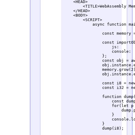
    <HEAD>

        <TITLE>WebAssembly Mem
    </HEAD>

    <BODY>

        <SCRIPT>

            async function mai
                const memory 
                const importOb
                    js:       
                    console:  
                };

                const obj = a
                obj.instance.e
                memory.grow(2)
                obj.instance.e
                const i8 = new
                const i32 = ne
                function dump(
                    const dump
                    for(let p 
                        dump.p
                    }

                    console.lo
                }

                dump(i8);
