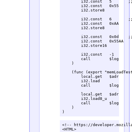
        i32.const   5       ;;
        i32.const   0x55

        i32.store8

        i32.const   6       ;;
        i32.const   0xAA

        i32.store8

        i32.const   0x0d    ;;
        i32.const   0x55AA

        i32.store16

        i32.const   -1

        call        $log

    )

    (func (export "memLoadTest
        local.get   $adr

        i32.load

        call        $log

        local.get   $adr

        i32.load8_u

        call        $log

    )

)
<!-- https://developer.mozilla
<HTML>
