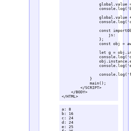
                global.value =
                console.log('b
                global.value +
                console.log('c
                const importOb
                    js:       
                };

                const obj = a
                let g = obj.in
                console.log('d
                obj.instance.e
                console.log('e
                console.log('f
            }

            main();

        </SCRIPT>

    </BODY>

</HTML>
a: 8

b: 16

c: 24

d: 24

e: 25
