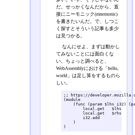
だ。せっかくなんだから、直
接にニーモニック(mnemonic)
を書きたいんだ。で、しつこ
く探すとそういう記事も多少
は見つかる。
なんにせよ、まずは動かし
てみないことには面白くな
い。ちょっと調べると、
WebAssemblyにおける「hello,
world」は足し算をするものら
しい。
;; https://developer.mozilla.o
(module

    (func (param $lhs i32) (pa
        local.get   $lhs

        local.get   $rhs

        i32.add

    )

)