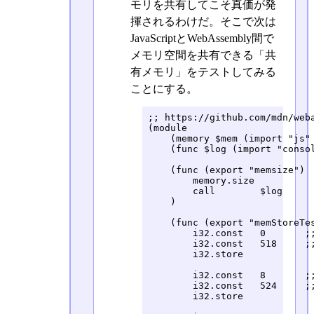
モリを共有してこそ真価が発
揮されるわけだ。そこで次は
JavaScriptとWebAssembly間で
メモリ空間を共有できる「共
有メモリ」をテストしてみる
ことにする。
;; https://github.com/mdn/weba
(module

    (memory $mem (import "js" 
    (func $log (import "consol
    (func (export "memsize")

        memory.size

        call        $log

    )

    (func (export "memStoreTes
        i32.const   0       ;;
        i32.const   518     ;;
        i32.store

        i32.const   8       ;;
        i32.const   524     ;;
        i32.store
