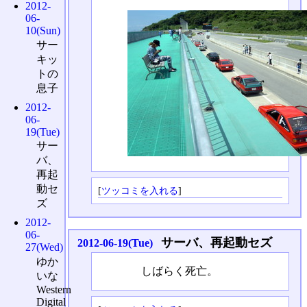
2012-
06-
10(Sun)
サー
キッ
トの
息子
2012-
06-
19(Tue)
サー
バ、
再起
動セ
[
ツッコミを入れる
]
ズ
2012-
06-
サーバ、再起動セズ
2012-06-19(Tue)
27(Wed)
ゆか
しばらく死亡。
いな
Western
Digital