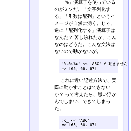
「%」演算子を使っている
のがミソだ。「文字列化す
る」「引数は配列」というイ
メージが自然に湧く。じゃ、
逆に「配列化する」演算子は
なんだ？ 苦し紛れだが、こん
なのはどうだ。こんな文法は
ないので動かないが。
'%c%c%c' << 'ABC' # 動きません

=> [65, 66, 67]
これに近い記述方法で、実
際に動かすことはできない
か？ って考えたら、思い浮か
んでしまい、できてしまっ
た。
:c_ << 'ABC'

=> [65, 66, 67]