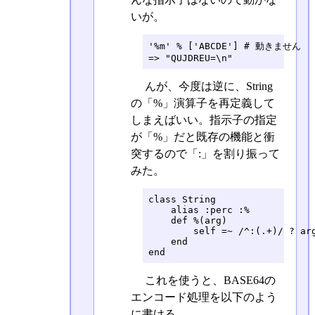
いが。
'%m' % ['ABCDE'] # 動きません

=> "QUJDREU=\n"
んが、今度は逆に、String
の「%」演算子を再定義して
しまえばいい。指示子の指定
が「%」だと既存の機能と衝
突するので「:」を割り振って
みた。
class String

    alias :perc :%

    def %(arg)

        self =~ /^:(.+)/ ? arg
    end

end
これを使うと、BASE64の
エンコード処理を以下のよう
に書ける。