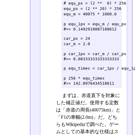
# equ_px = (2 **  0) * 256
equ_px = (2 ** 20) * 256  
equ_m = 40075 * 1000.0      
p equ_1px = equ_m / equ_px 
#=> 0.1492910087108612

car_px = 24                
car_m = 2.0                  
p car_1px = car_m / car_px 
#=> 0.08333333333333333

p equ_times = car_1px / equ_
p 256 * equ_times         
#=> 142.8976434518611
まずは、赤道直下を対象に
した補正値だ。使用する定数
は「赤道の周長(40075km)」と
「F1の車幅(2.0m)」だ。どち
らもWikipediaで調べた。ゲー
ムとしての基本的な仕様はス