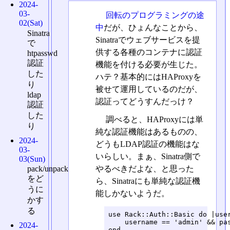
2024-
03-
回転のプログラミングの途
02(Sat)
中
だが、ひょんなことから、
Sinatra
Sinatraでウェブサービスを提
で
供する各種のコンテナに認証
htpasswd
認証
機能を付ける必要が生じた。
した
ハテ？基本的にはHAProxyを
り
被せて運用しているのだが、
ldap
認証ってどうすんだっけ？
認証
した
調べると、HAProxyには単
り
純な認証機能はあるものの、
2024-
どうもLDAP認証の機能はな
03-
いらしい。まぁ、Sinatra側で
03(Sun)
やるべきだよな、と思った
pack/unpack
をど
ら、Sinatraにも単純な認証機
うに
能しかないようだ。
かす
る
use Rack::Auth::Basic do |user
    username == 'admin' && pas
2024-
end