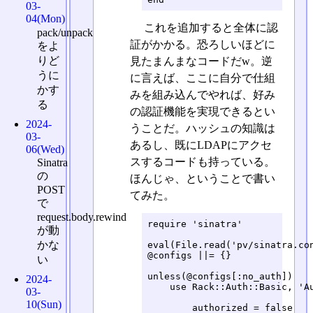
03-
04(Mon)
これを追加すると全体に認
pack/unpack
証がかかる。恐ろしいほどに
をよ
りど
見たまんまなコードだw。逆
うに
に言えば、ここに自分で仕組
かす
みを組み込んでやれば、好み
る
の認証機能を実現できるとい
2024-
うことだ。ハッシュの知識は
03-
あるし、既にLDAPにアクセ
06(Wed)
スするコードも持っている。
Sinatra
の
ほんじゃ、ということで書い
POST
てみた。
で
request.body.rewind
require 'sinatra'

が動
かな
eval(File.read('pv/sinatra.con
@configs ||= {}

い
unless(@configs[:no_auth])

2024-
    use Rack::Auth::Basic, 'Au
03-
10(Sun)
        authorized = false
