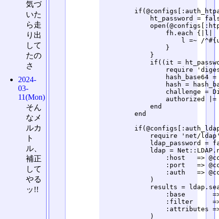
気づ
        if(@configs[:auth_htpa
いた
            ht_password = fals
ら走
            open(@configs[:htp
                fh.each {|l|

り出
                    l =~ /^#{u
して
                }

            }

たの
            if((it = ht_passwo
さ
                require 'diges
                hash_base64 = 
2024-
                hash = hash_ba
03-
                challenge = Di
11(Mon)
                authorized |= 
            end

そん
        end

なメ
ルカ
        if(@configs[:auth_ldap
            require 'net/ldap'
ト
            ldap_password = fa
ル、
            ldap = Net::LDAP.n
                :host   => @co
補正
                :port   => @co
して
                :auth   => @co
やる
            )

            results = ldap.sea
ッ!!
                :base       =>
                :filter     =>
                :attributes =>
            )
