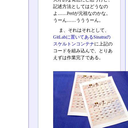
記述方法としてはどうなの
よ……Perlが元祖なのかな。
うーん……うううーん。
ま、それはそれとして、
GitLabに置いてあるSinatraの
スケルトンコンテナ
に上記の
コードを組み込んで、とりあ
えずは作業完了である。