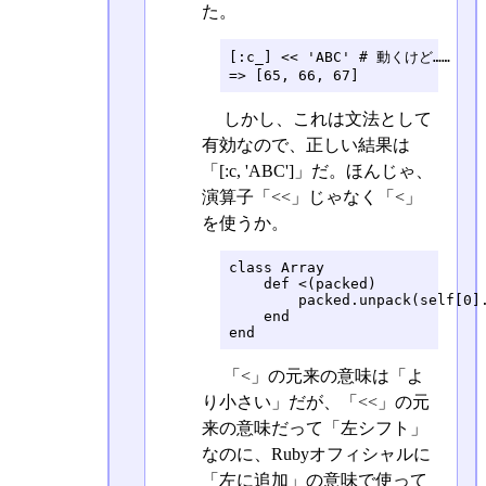
た。
[:c_] << 'ABC' # 動くけど……

=> [65, 66, 67]
しかし、これは文法として
有効なので、正しい結果は
「[:c, 'ABC']」だ。ほんじゃ、
演算子「<<」じゃなく「<」
を使うか。
class Array

    def <(packed)

        packed.unpack(self[0].
    end

end
「<」の元来の意味は「よ
り小さい」だが、「<<」の元
来の意味だって「左シフト」
なのに、Rubyオフィシャルに
「左に追加」の意味で使って