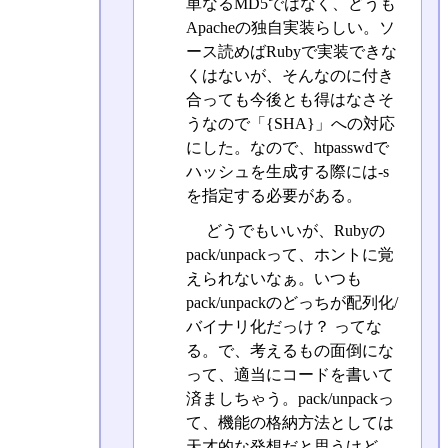
単なるMD5ではなく、どうも
Apacheの独自実装らしい。ソ
ース読めばRubyで実装できな
くはないが、そんなのに付き
合っても今後とも得はなさそ
うなので「{SHA}」への対応
にした。なので、htpasswdで
ハッシュを生成する際には-s
を指定する必要がある。
どうでもいいが、Rubyの
pack/unpackって、ホントに覚
えられないなぁ。いつも
pack/unpackのどっちが配列化/
バイナリ化だっけ？ ってな
る。で、考えるもの面倒にな
って、適当にコードを書いて
済ましちゃう。pack/unpackっ
て、機能の格納方法としては
天才的な発想だと思うけど、