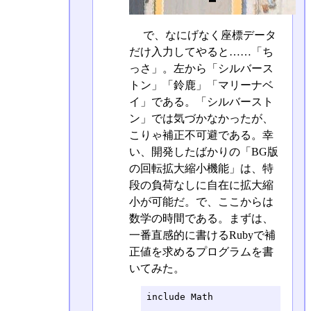
で、なにげなく座標データ
だけ入力してやると……「ち
っさ」。左から「シルバース
トン」「鈴鹿」「マリーナベ
イ」である。「シルバースト
ン」では気づかなかったが、
こりゃ補正不可避である。幸
い、開発したばかりの「BG版
の回転拡大縮小機能」は、特
段の負荷なしに自在に拡大縮
小が可能だ。で、ここからは
数学の時間である。まずは、
一番直感的に書けるRubyで補
正値を求めるプログラムを書
いてみた。
include Math
