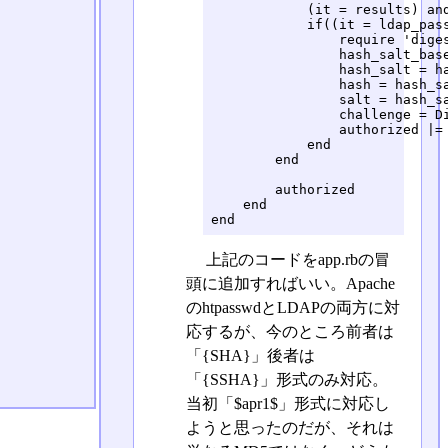
            (it = results) an
            if((it = ldap_pass
                require 'diges
                hash_salt_base
                hash_salt = ha
                hash = hash_sa
                salt = hash_sa
                challenge = Di
                authorized |= 
            end

        end

        authorized

    end

end
上記のコードをapp.rbの冒
頭に追加すればいい。Apache
のhtpasswdとLDAPの両方に対
応するが、今のところ前者は
「{SHA}」後者は
「{SSHA}」形式のみ対応。
当初「$apr1$」形式に対応し
ようと思ったのだが、それは