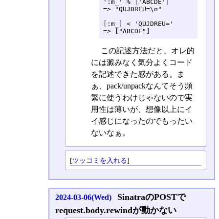
':m_' % ['ABCDE']

=> "QUJDREU=\n"

[:m_] < 'QUJDREU='

=> ["ABCDE"]
この記述方法だと、オレ的
には澱みなく気分よくコード
を記述できた感がある。ま
ぁ、pack/unpackなんてそう頻
繁に使うわけじゃないので実
用性は薄いが、想像以上にイ
イ感じになったのでもったい
ないなぁ。
[
ツッコミを入れる
]
SinatraのPOSTで
2024-03-06(Wed)
request.body.rewindが動かない