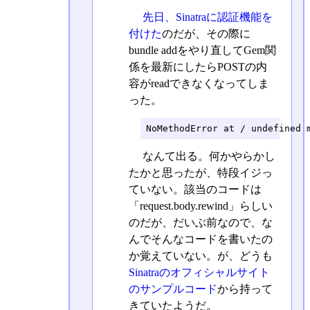
先日、Sinatraに認証機能を
付けた
のだが、その際に
bundle addをやり直してGem関
係を最新にしたらPOSTの内
容がreadできなくなってしま
った。
NoMethodError at / undefined 
なんて出る。何かやらかし
たかと思ったが、特段イジっ
ていない。該当のコードは
「request.body.rewind」らしい
のだが、だいぶ前なので、な
んでそんなコードを書いたの
か覚えていない。が、どうも
Sinatraのオフィシャルサイト
のサンプルコード
から持って
きていたようだ。