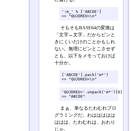
':m_' % ['ABCDE']

=> "QUJDREU=\n"
そもそもBASE64の変換は
「文字↔文字」だからピンと
きにくいだけのことかもしれ
ない。無理にピンとこさせず
とも、以下をメモっておけば
十分か。
['ABCDE'].pack('m*')

=> "QUJDREU=\n"
'QUJDREU='.unpack('m*')[0]

=> "ABCDE"
まぁ、単なるたわむれプロ
グラミングだ。わははははは
ははは、たわむれは、おわり
じゃ。