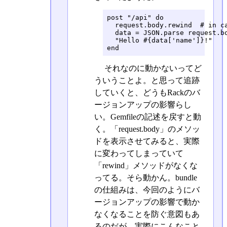
post "/api" do

  request.body.rewind  # in ca
  data = JSON.parse request.bo
  "Hello #{data['name']}!"

end
それなのに動かないってど
ういうことよ。と思って追跡
していくと、どうもRackのバ
ージョンアップの影響らし
い。Gemfileの記述を戻すと動
く。「request.body」のメソッ
ドを表示させてみると、実際
に変わってしまっていて
「rewind」メソッドがなくな
ってる。そら動かん。bundle
の仕組みは、今回のようにバ
ージョンアップの影響で動か
なくなることを防ぐ意図もあ
るのだが、実際にこんなこと