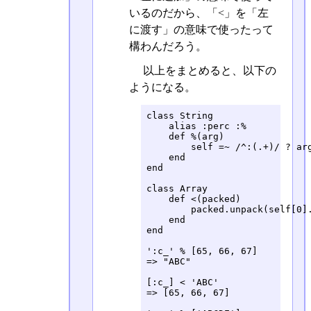
いるのだから、「<」を「左
に渡す」の意味で使ったって
構わんだろう。
以上をまとめると、以下の
ようになる。
class String

    alias :perc :%

    def %(arg)

        self =~ /^:(.+)/ ? arg
    end

end

class Array

    def <(packed)

        packed.unpack(self[0].
    end

end

':c_' % [65, 66, 67]

=> "ABC"

[:c_] < 'ABC'

=> [65, 66, 67]
