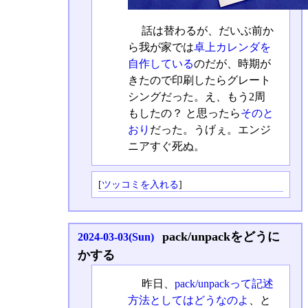
話は替わるが、だいぶ前か
ら我が家では
卓上カレンダを
自作している
のだが、時期が
きたので印刷したらグレート
シングだった。え、もう2周
もしたの？ と思ったら
そのと
おり
だった。うげぇ。エンジ
ニアすぐ死ぬ。
[
ツッコミを入れる
]
pack/unpackをどうに
2024-03-03(Sun)
かする
昨日、
pack/unpackって記述
方法としてはどうなのよ
、と