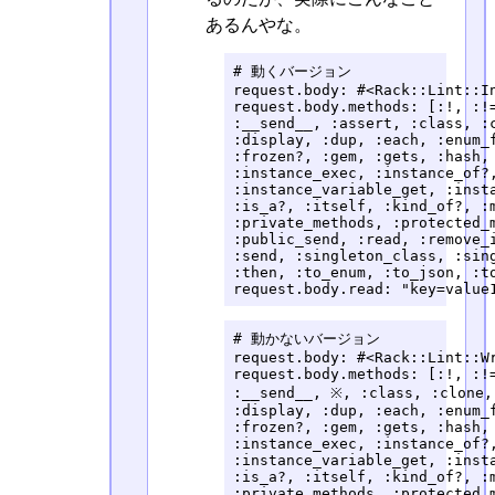
あるんやな。
# 動くバージョン

request.body: #<Rack::Lint::In
request.body.methods: [:!, :!=
:__send__, :assert, :class, :c
:display, :dup, :each, :enum_f
:frozen?, :gem, :gets, :hash, 
:instance_exec, :instance_of?,
:instance_variable_get, :insta
:is_a?, :itself, :kind_of?, :m
:private_methods, :protected_m
:public_send, :read, :remove_i
:send, :singleton_class, :sing
:then, :to_enum, :to_json, :to
request.body.read: "key=value
# 動かないバージョン

request.body: #<Rack::Lint::Wr
request.body.methods: [:!, :!=
:__send__, ※, :class, :clone,
:display, :dup, :each, :enum_f
:frozen?, :gem, :gets, :hash, 
:instance_exec, :instance_of?,
:instance_variable_get, :insta
:is_a?, :itself, :kind_of?, :m
:private_methods, :protected_m