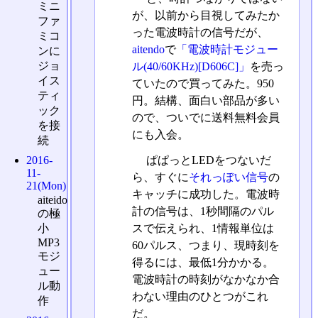
ミニ
が、以前から目視してみたか
ファ
った電波時計の信号だが、
ミコ
aitendo
で
「電波時計モジュー
ンに
ジョ
ル(40/60KHz)[D606C]」
を売っ
イス
ていたので買ってみた。950
ティ
円。結構、面白い部品が多い
ック
ので、ついでに送料無料会員
を接
にも入会。
続
ぱぱっとLEDをつないだ
2016-
11-
ら、すぐに
それっぽい信号
の
21(Mon)
キャッチに成功した。電波時
aiteido
計の信号は、1秒間隔のパル
の極
スで伝えられ、1情報単位は
小
MP3
60パルス、つまり、現時刻を
モジ
得るには、最低1分かかる。
ュー
電波時計の時刻がなかなか合
ル動
わない理由のひとつがこれ
作
だ。