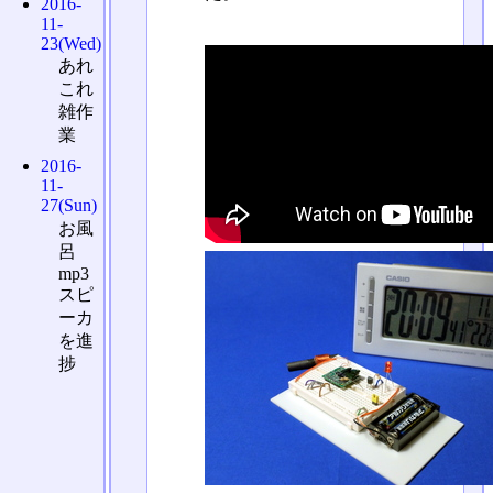
2016-
11-
23(Wed)
あれ
これ
雑作
業
2016-
11-
27(Sun)
お風
呂
mp3
スピ
ーカ
を進
捗