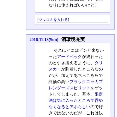
なりに使えればいいけど。
[
ツッコミを入れる
]
酒環境充実
2016-11-13(Sun)
それほどにはピンと来なか
った
アードベック
が終わった
のと引き換えるように、
タリ
スカー
が到着したところなの
だが、加えてあちらこちらで
評価の高い
ブラックニッカブ
レンダーズスピリット
をゲッ
トしてしまった。基本、
限定
酒は気に入ったところで呑め
なくなるとアホらしい
ので好
きではないのだが、これは決