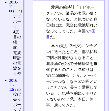
2016-
11-
愛用の腕時計「ナビホー
06(Sun)
ク」だが、液晶の表示が薄く
ナビ
なっているな、と気づいた数
ホー
日後には、完全に電池切れと
ク、
なってしまった。今回で
4回
4度
目
だ。
目の
帰
早々(先月12日夕)にシチズ
航、
ンに送ったところ、部品払底
電波
で防水性能がなくなること、
時計
の電
潤滑油の劣化で分解掃除を推
波を
奨するとのこと。見積りは、
目視
実に15660円。ぐぅ。オーバ
2016-
ーホールなしなら5724円とい
11-
うことだが、長らく愛用して
12(Sat)
いるし、気持ち的にケチりた
投げ
くないので了承。本日、無
売り
ポー
事、戻ってきた。
タブ