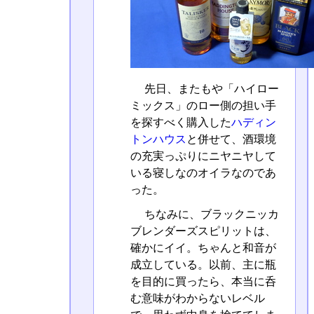
先日、またもや「ハイロー
ミックス」のロー側の担い手
を探すべく購入した
ハディン
トンハウス
と併せて、酒環境
の充実っぷりにニヤニヤして
いる寝しなのオイラなのであ
った。
ちなみに、ブラックニッカ
ブレンダーズスピリットは、
確かにイイ。ちゃんと和音が
成立している。以前、主に瓶
を目的に買ったら、本当に呑
む意味がわからないレベル