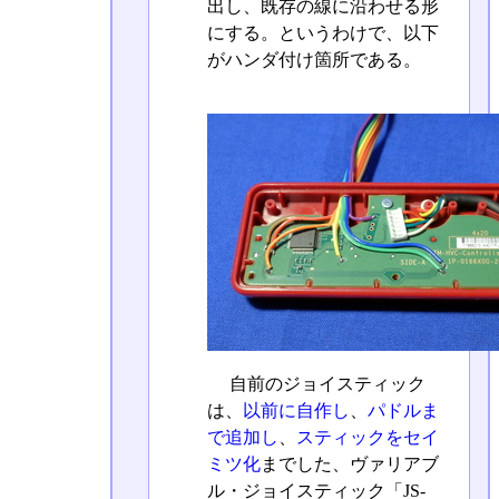
出し、既存の線に沿わせる形
にする。というわけで、以下
がハンダ付け箇所である。
自前のジョイスティック
は、
以前に自作し
、
パドルま
で追加し
、
スティックをセイ
ミツ化
までした、ヴァリアブ
ル・ジョイスティック「JS-