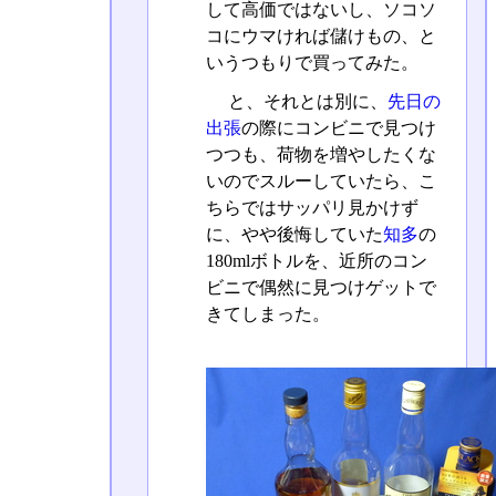
して高価ではないし、ソコソ
コにウマければ儲けもの、と
いうつもりで買ってみた。
と、それとは別に、
先日の
出張
の際にコンビニで見つけ
つつも、荷物を増やしたくな
いのでスルーしていたら、こ
ちらではサッパリ見かけず
に、やや後悔していた
知多
の
180mlボトルを、近所のコン
ビニで偶然に見つけゲットで
きてしまった。