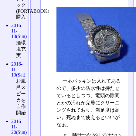
ック
(PORTABOOK)
購入
2016-
11-
13(Sun)
酒環
境充
実
2016-
11-
19(Sat)
一応パッキンは入れてある
お風
呂ス
ので、多少の防水性は持たせ
ピー
ているとしつつ、竜頭の隙間
カを
とかの汚れが完璧にクリーニ
自作
ングされており、満足度は高
開始
い。死ぬまで使えるといいが
2016-
なぁ。
11-
20(Sun)
と、時計つながりではない