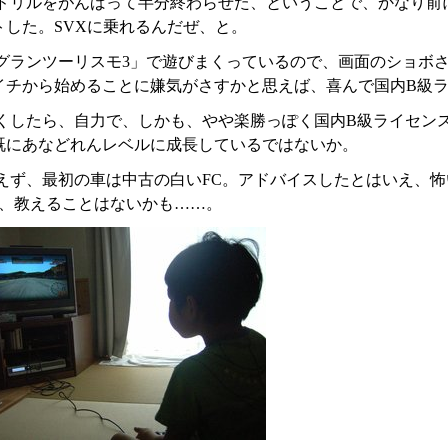
ドリルをがんばって半分終わらせた、ということで、かなり前
トした。SVXに乗れるんだぜ、と。
グランツーリスモ3」で遊びまくっているので、画面のショボ
イチから始めることに嫌気がさすかと思えば、喜んで国内B級
くしたら、自力で、しかも、やや楽勝っぽく国内B級ライセン
既にあなどれんレベルに成長しているではないか。
えず、最初の車は中古の白いFC。アドバイスしたとはいえ、
う、教えることはないかも……。