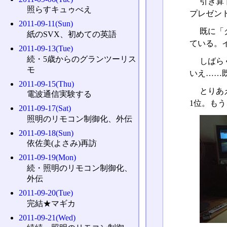
引き算
照らすキュゥべえ
プレゼン
2011-09-11(Sun)
既に「
紙のSVX、初めての英語
ている。
2011-09-13(Tue)
続・5歳からのグランツーリス
しばら
モ
いえ……
2011-09-15(Thu)
とりあ
電波通信実験する
1位。も
2011-09-17(Sat)
照明のリモコン制御化、外伝
2011-09-18(Sun)
依佐美(よさみ)再訪
2011-09-19(Mon)
続・照明のリモコン制御化、
外伝
2011-09-20(Tue)
完結★マギカ
2011-09-21(Wed)