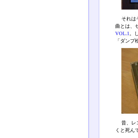
それは
曲とは、
VOL.1
。
「ダンプ
昔、レ
くと死ん