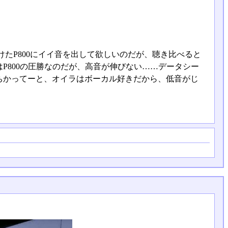
たP800にイイ音を出して欲しいのだが、聴き比べると
P800の圧勝なのだが、高音が伸びない……データシー
ちかってーと、オイラはボーカル好きだから、低音がじ