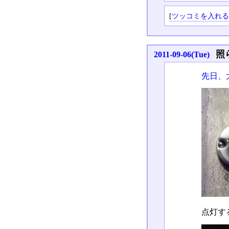
[
ツッコミを入れ
照
2011-09-06(Tue)
先日、
点灯す