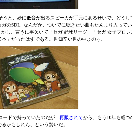
そうと、妙に低音が出るスピーカが手元にあるせいで、どうし
セガのSDI。なんだか、ついでに聴きたい曲もたんまり入って
しかし、言うに事欠いて「セガ 野球リーグ」「セガ 女子プロ
松本」だったはずである。世知辛い世の中よのぅ。
コードで持っていたのだが、
再販されて
から、もう10年も経
でるかもしれん、という勢いだ。