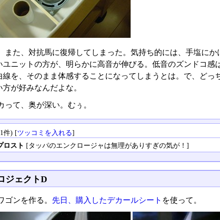
、また、対抗馬に復帰してしまった。気持ち的には、手塩にかけ
いユニットの方が、明らかに高音が伸びる。低音のズンドコ感は
曲線を、そのまま体感することになってしまうとは。で、どっ
い方が好みなんだよな。
カって、奥が深い。むぅ。
件) [
ツッコミを入れる
]
プロスト
[タッパのエンクロージャは無理がありすぎの気が！]
ロジェクトD
ワゴンを作る。
先日、購入したデカールシート
を使って。