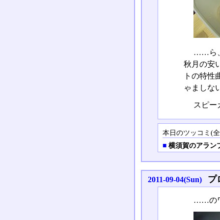
……ら
秋月の安
トの特性
ゃましな
スピー
本日のツッコミ(全1
■
横須賀のアラン
プ
2011-09-04(Sun)
……の