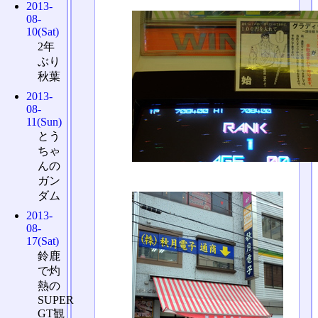
2013-
08-
10(Sat)
2年
ぶり
秋葉
2013-
08-
11(Sun)
とう
ちゃ
んの
ガン
ダム
2013-
08-
17(Sat)
鈴鹿
で灼
熱の
SUPER
GT観