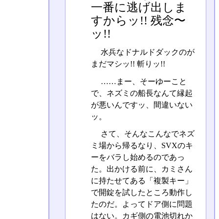
一番に逃げ出しま
すからッ!! 残念〜
ッ!!
水兵なドナルドダックのが
まだマシッ!! 斬りッ!!
……まー、そーゆーこと
で、ネズミの船長なんて縁起
が悪いんですッ、間違いない
ッ。
さて、そんなこんなでネズ
ミ場から帰るなり、SVXのキ
ーをバラし始めるのであっ
た。出かける前に、カミさん
に持たせてある「複製キー」
で開錠を試したところ動作し
たのだ。よってドア側に問題
はない。カギ側の電池切れか