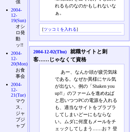
強
れるものなのかもしれないな
2004-
ぁ。
12-
19(Sun)
オシ
[
ツッコミを入れる
]
ロ発
動
ッ!!
就職サイトと刺
2004-12-02(Thu)
2004-
12-
客……じゃなくて資格
20(Mon)
お食
あー、なんか頭が疲労気味
事会
である。なぜか異様にヤル気
2004-
が出ない。例の「Shaken you
12-
up!!」のファームを進めねば
21(Tue)
と思いつつPCの電源を入れる
マウ
ス、
も、適当なサイトをブラブラ
ジャ
してしまいどーにもならな
ブジ
い。ムダに何度もメールをチ
ャブ
ェックしてしまう……お？ 登