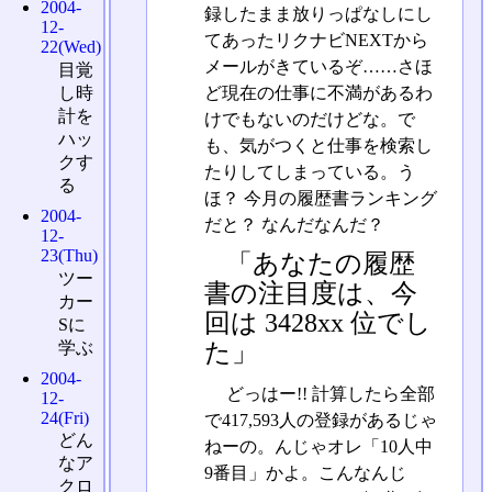
2004-
録したまま放りっぱなしにし
12-
てあったリクナビNEXTから
22(Wed)
メールがきているぞ……さほ
目覚
ど現在の仕事に不満があるわ
し時
計を
けでもないのだけどな。で
ハッ
も、気がつくと仕事を検索し
クす
たりしてしまっている。う
る
ほ？ 今月の履歴書ランキング
2004-
だと？ なんだなんだ？
12-
23(Thu)
「あなたの履歴
ツー
書の注目度は、今
カー
回は 3428xx 位でし
Sに
学ぶ
た」
2004-
どっはー!! 計算したら全部
12-
24(Fri)
で417,593人の登録があるじゃ
どん
ねーの。んじゃオレ「10人中
なア
9番目」かよ。こんなんじ
クロ