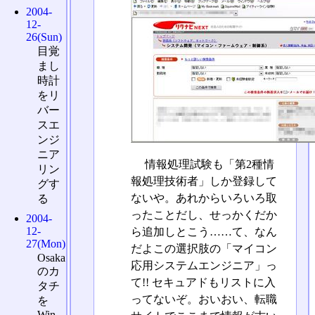
2004-
12-
26(Sun)
目覚
まし
時計
をリ
バー
スエ
ンジ
ニア
情報処理試験も「第2種情
リン
報処理技術者」しか登録して
グす
ないや。あれからいろいろ取
る
ったことだし、せっかくだか
2004-
12-
ら追加しとこう……て、なん
27(Mon)
だよこの選択肢の「マイコン
Osaka
応用システムエンジニア」っ
のカ
て!! セキュアドもリストに入
タチ
ってないぞ。おいおい、転職
を
Win