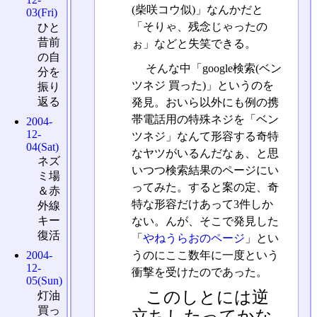
(柴咲コウ似)」なんかだと
03(Fri)
「そりゃ、残念じゃったの
ひと
昔前
ぉ」などと失笑できる。
の自
そんな中「google検索(ベン
分を
ツネジ 買った)」というのを
振り
返る
発見。おいら以外にも例の携
帯電話用の特殊ネジを「ベン
2004-
12-
ツネジ」なんて形容する奇特
04(Sat)
なヤツがいるんだなぁ、と思
ネズ
いつつ検索結果のページにい
ミ場
ってみた。すると案の定、奇
＆赤
特な形容だけあって3件しか
外線
キー
ない。んが、そこで発見した
復活
「
やねうらおのページ
」とい
うのにここ数年に一度という
2004-
12-
衝撃を受けたのであった。
05(Sun)
このしとには逆
灯油
買っ
立ちしたってかな