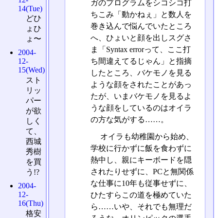
ガのプログラムをシコシコ打
14(Tue)
ちこみ「動かねぇ」と数人を
どひ
巻き込んで悩んでいたところ
ょひ
へ、ひょいと顔を出しスグさ
ょ〜
ま「Syntax errorって、ここ打
2004-
ち間違えてるじゃん」と指摘
12-
15(Wed)
したところ、バケモノを見る
スト
ような顔をされたことがあっ
リッ
たが、いまバケモノを見るよ
パー
うな顔をしているのはオイラ
が欲
の方な気がする……。
しく
て、
オイラも幼稚園から始め、
西城
学校に行かずに飯を食わずに
秀樹
熱中し、親にキーボードを隠
を買
されたりせずに、PCと無関係
う!?
な仕事に10年も従事せずに、
2004-
12-
ひたすらこの道を極めていた
16(Thu)
ら……いや、それでも無理だ
格安