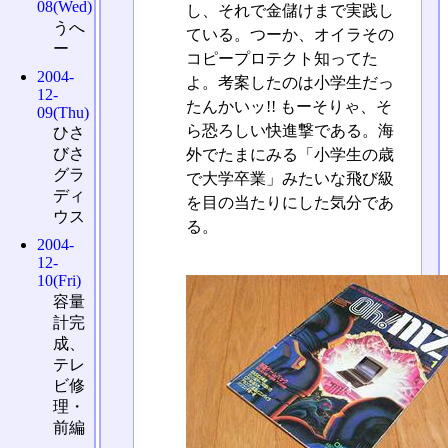
08(Wed)
し、それで金儲けまで実践し
うへ
ている。つーか、オイラその
ー
コピープロテクト知ってた
2004-
よ。考案したのは小学生だっ
12-
たんかいッ!! もーそりゃ、そ
09(Thu)
ら恐ろしい快進撃である。海
ひさ
びさ
外でたまにみる「小学生の歳
グラ
で大学卒業」みたいな飛び級
ディ
を目の当たりにした気分であ
ウス
る。
2004-
12-
10(Fri)
容量
計完
成、
テレ
ビ修
理・
前編