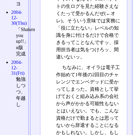
ヨ
トの生ログを見た経験さえな
2004-
くたって受かるんだぜ(←オ
12-
レ)。そういう意味では実務に
30(Thu)
「役に立たない」レベルの知
「Shaken
識を身に付けるだけで合格で
you
up!!」
きるってことなんですッ、採
α版
用担当者は気をつけろッ、間
完成
違いないッ。
2004-
ちなみに、オイラは電子工
12-
31(Fri)
作始めて1年後の2回目のチャ
勉強
レンジでエンベデッドに受か
しつ
ってしまった。資格として挙
つ、
げておくと組み込み系の会社
年越
から声がかかる可能性もない
し
とはいえない。でも、こんな
資格だけで勤まるとは思って
ないから辞退することになる
かもしれない。しかし、もし