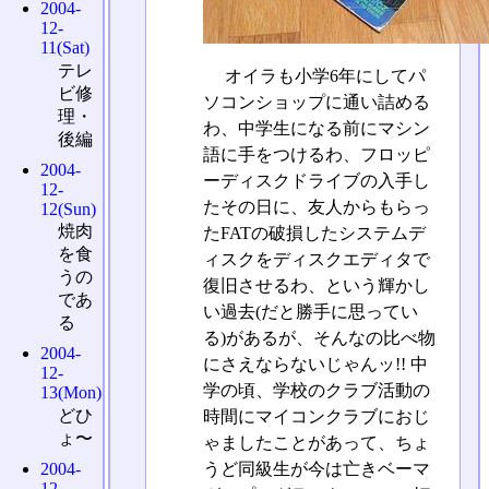
2004-
12-
11(Sat)
テレ
オイラも小学6年にしてパ
ビ修
ソコンショップに通い詰める
理・
わ、中学生になる前にマシン
後編
語に手をつけるわ、フロッピ
2004-
ーディスクドライブの入手し
12-
たその日に、友人からもらっ
12(Sun)
焼肉
たFATの破損したシステムデ
を食
ィスクをディスクエディタで
うの
復旧させるわ、という輝かし
であ
い過去(だと勝手に思ってい
る
る)があるが、そんなの比べ物
2004-
にさえならないじゃんッ!! 中
12-
学の頃、学校のクラブ活動の
13(Mon)
どひ
時間にマイコンクラブにおじ
ょ〜
ゃましたことがあって、ちょ
うど同級生が今は亡きベーマ
2004-
12-