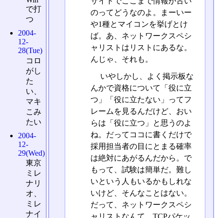
サイトでここまで情報が古い
で打
のってどうなのよ。まーいー
つ
や1種とマイコンを挙げとけ
2004-
ば。あ、ネットワークスペシ
12-
ャリストはリストにあるな。
28(Tue)
んじゃ、それも。
コロ
がし
いやしかし、よく掲示板な
た
んかで資格について「役に立
い、
つ」「役に立たない」ってフ
マキ
レームを見るんだけど、おい
こみ
たい
らは「役に立つ」と思うのよ
ね。だってココに書くだけで
2004-
12-
採用担当者の目にとまる確率
29(Wed)
は絶対にあがるんだから。で
東京
もって、試験は簡単だ。難し
ミレ
いという人もいるかもしれな
ナリ
いけど、そんなことはない。
オ、
ミレ
だって、ネットワークスペシ
ナイ
ャリストなんて、TCPパケッ