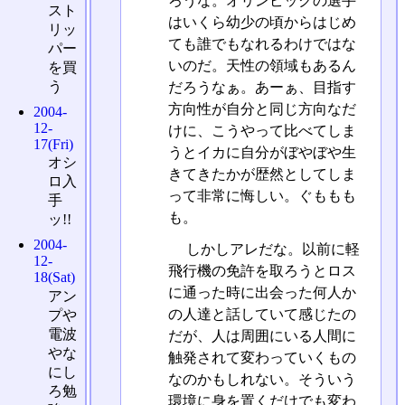
ろうな。オリンピックの選手
スト
はいくら幼少の頃からはじめ
リッ
ても誰でもなれるわけではな
パー
いのだ。天性の領域もあるん
を買
う
だろうなぁ。あーぁ、目指す
方向性が自分と同じ方向なだ
2004-
12-
けに、こうやって比べてしま
17(Fri)
うとイカに自分がぼやぼや生
オシ
きてきたかが歴然としてしま
ロ入
って非常に悔しい。ぐももも
手
も。
ッ!!
2004-
しかしアレだな。以前に軽
12-
飛行機の免許を取ろうとロス
18(Sat)
に通った時に出会った何人か
アン
の人達と話していて感じたの
プや
電波
だが、人は周囲にいる人間に
やな
触発されて変わっていくもの
にし
なのかもしれない。そういう
ろ勉
環境に身を置くだけでも変わ