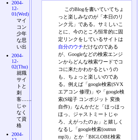
2004-
12-
このBlogを書いていてちょ
01(Wed)
っと楽しみなのが「本日のリ
マイ
ンク元」である。サミしいこ
コン
とに、今のところ恒常的に固
少年
定リンクをしているサイトは
な思
自分のウチ
だけなのである
い出
が、Googleなどの検索エンジ
2004-
12-
ンからどんな検索ワードでコ
02(Thu)
コに来たかわかるというの
就職
も、ちょっと楽しいのであ
サイ
る。例えば「google検索(SVX
トと
エアコン 修理)」や「google検
刺
索(S端子 コンポジット 変換
客……
じゃ
自作)」なんかだと「ほっほっ
なく
ほっ、ジャストミートじゃ
て資
ろ、えがったのぉ」と嬉しく
格
なるし「google検索(outrun
2004-
mp3)」とか「BIGLOBE検索
12-