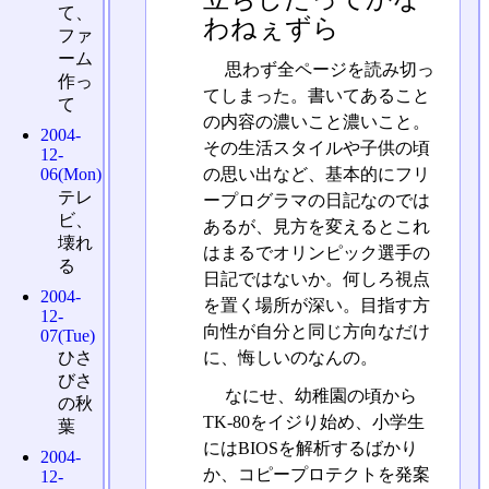
て、
わねぇずら
ファ
ーム
思わず全ページを読み切っ
作っ
てしまった。書いてあること
て
の内容の濃いこと濃いこと。
2004-
その生活スタイルや子供の頃
12-
06(Mon)
の思い出など、基本的にフリ
テレ
ープログラマの日記なのでは
ビ、
あるが、見方を変えるとこれ
壊れ
はまるでオリンピック選手の
る
日記ではないか。何しろ視点
2004-
を置く場所が深い。目指す方
12-
向性が自分と同じ方向なだけ
07(Tue)
に、悔しいのなんの。
ひさ
びさ
なにせ、幼稚園の頃から
の秋
TK-80をイジり始め、小学生
葉
にはBIOSを解析するばかり
2004-
か、コピープロテクトを発案
12-