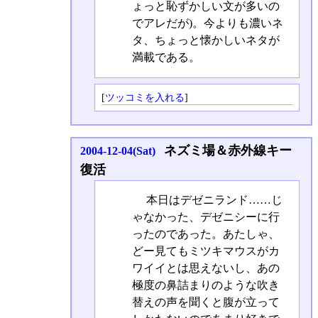
ょっと恥ずかしい文が多いの
でアレだが)。今よりも濃いネ
タ、ちょっと懐かしいネタが
満載である。
[
ツッコミを入れる
]
ネズミ場＆赤外線キー
2004-12-04(Sat)
復活
本日はデゼニランド……じ
ゃなかった、デゼニシーに行
ったのであった。あたしゃ、
どー見てもミツキマウスがカ
ワイイとは思えないし、あの
極度の鼻詰まりのような吹き
替えの声を聞くと腹が立って