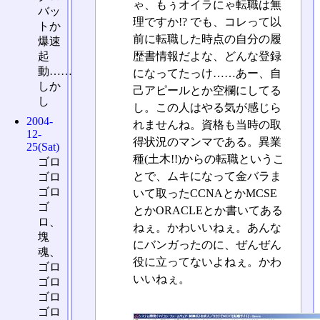
ゃ、もぅオイラにゃ転職は無
バッ
理ですか!? でも、コレって以
トか
前に転職した時点の自分の履
爆速
歴書情報だよな、どんな登録
起
動……
になってたっけ……あー、自
しか
己アピールとか空欄にしてる
し
し。この人はやる気が感じら
2004-
れませんね。資格も当時の取
12-
得状況のマンマである。異業
25(Sat)
種(土木!!)からの転職というこ
ゴロ
とで、ムキになって金バラま
ゴロ
ゴロ
いて取ったCCNAとかMCSE
ゴ
とかORACLEとか書いてある
ロ、
ねぇ。かわいいねぇ。あんな
塊
にバンガったのに、ぜんぜん
魂、
役に立ってないよねぇ。かわ
ゴロ
いいねぇ。
ゴロ
ゴロ
ゴロ