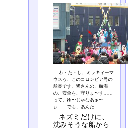
わ・た・し、ミッキィーマ
ウスゥ、このコロンビア号の
船長です。皆さんの、航海
の、安全を、守りま〜す……
って、ゆ〜じゃなあぁ〜
ぃ……でも、あんた……
ネズミだけに、
沈みそうな船から