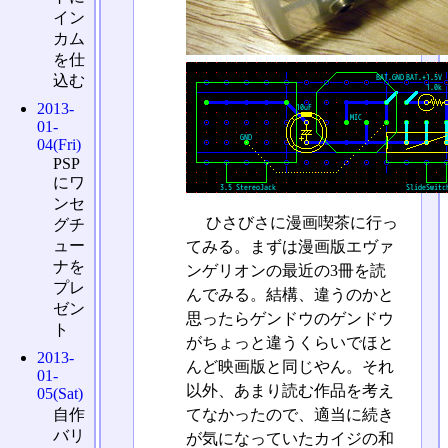
イン
カム
を仕
込む
2013-
01-
04(Fri)
PSP
にワ
ンセ
ひさびさに漫画喫茶に行っ
グチ
ュー
てみる。まずは漫画版エヴァ
ナを
ンゲリオンの最近の3冊を読
プレ
んでみる。結構、違うのかと
ゼン
思ったらゲンドウのゲンドウ
ト
がちょっと違うくらいでほと
2013-
んど映画版と同じやん。それ
01-
以外、あまり読む作品を考え
05(Sat)
てなかったので、適当に続き
自作
バリ
が気になっていたカイジの和