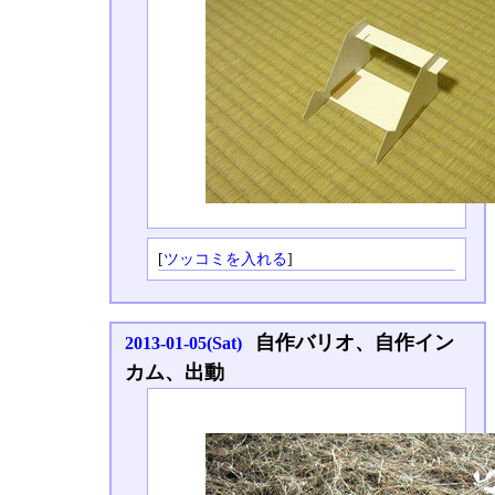
[
ツッコミを入れる
]
自作バリオ、自作イン
2013-01-05(Sat)
カム、出動