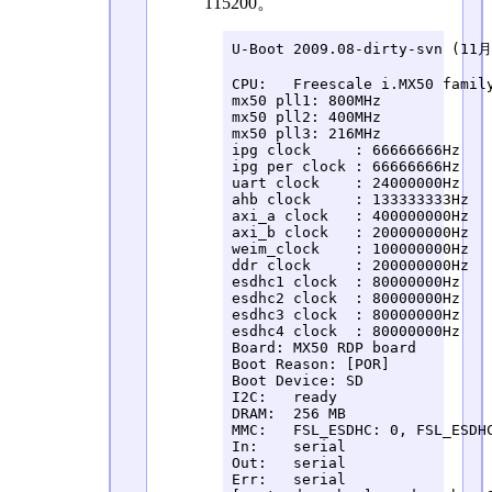
115200。
U-Boot 2009.08-dirty-svn (11月
CPU:   Freescale i.MX50 family
mx50 pll1: 800MHz

mx50 pll2: 400MHz

mx50 pll3: 216MHz

ipg clock     : 66666666Hz

ipg per clock : 66666666Hz

uart clock    : 24000000Hz

ahb clock     : 133333333Hz

axi_a clock   : 400000000Hz

axi_b clock   : 200000000Hz

weim_clock    : 100000000Hz

ddr clock     : 200000000Hz

esdhc1 clock  : 80000000Hz

esdhc2 clock  : 80000000Hz

esdhc3 clock  : 80000000Hz

esdhc4 clock  : 80000000Hz

Board: MX50 RDP board

Boot Reason: [POR]

Boot Device: SD

I2C:   ready

DRAM:  256 MB

MMC:   FSL_ESDHC: 0, FSL_ESDHC
In:    serial

Out:   serial

Err:   serial
