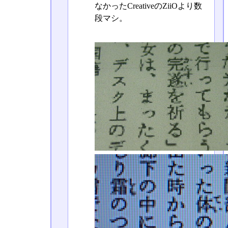
なかったCreativeのZiiOより数
段マシ。