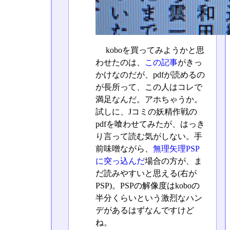
koboを買ってみようかと思
わせたのは、
この記事
がきっ
かけなのだが、pdfが読めるの
が長所って、この人はコレで
満足なんだ。アホちゃうか。
試しに、Jコミの妖精作戦の
pdfを喰わせてみたが、はっき
り言って読む気がしない。手
前味噌ながら、
無理矢理PSP
に突っ込んだ
場合の方が、ま
だ読みやすいと思える(右が
PSP)。PSPの解像度はkoboの
半分くらいという激烈なハン
デがあるはずなんですけど
ね。