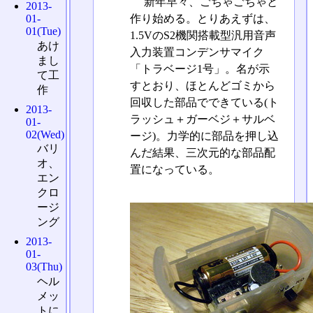
新年早々、ごちゃごちゃと
2013-
作り始める。とりあえずは、
01-
01(Tue)
1.5VのS2機関搭載型汎用音声
あけ
入力装置コンデンサマイク
まし
「トラベージ1号」。名が示
て工
すとおり、ほとんどゴミから
作
回収した部品でできている(ト
2013-
ラッシュ＋ガーベジ＋サルベ
01-
02(Wed)
ージ)。力学的に部品を押し込
バリ
んだ結果、三次元的な部品配
オ、
置になっている。
エン
クロ
ージ
ング
2013-
01-
03(Thu)
ヘル
メッ
トに