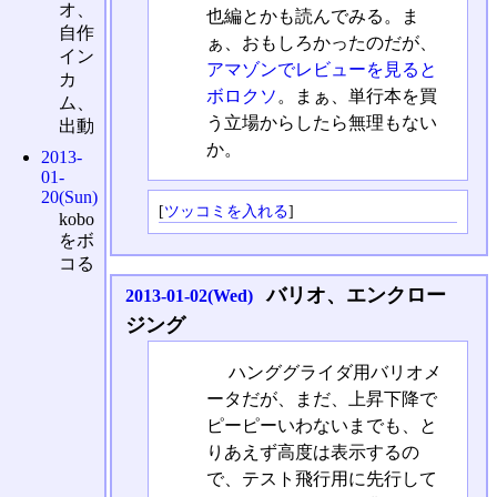
オ、
也編とかも読んでみる。ま
自作
ぁ、おもしろかったのだが、
イン
アマゾンでレビューを見ると
カ
ボロクソ
。まぁ、単行本を買
ム、
う立場からしたら無理もない
出動
か。
2013-
01-
20(Sun)
[
ツッコミを入れる
]
kobo
をボ
コる
バリオ、エンクロー
2013-01-02(Wed)
ジング
ハンググライダ用バリオメ
ータだが、まだ、上昇下降で
ピーピーいわないまでも、と
りあえず高度は表示するの
で、テスト飛行用に先行して