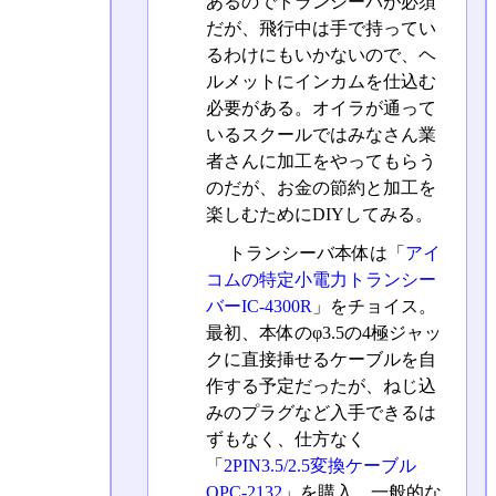
あるのでトランシーバが必須
だが、飛行中は手で持ってい
るわけにもいかないので、ヘ
ルメットにインカムを仕込む
必要がある。オイラが通って
いるスクールではみなさん業
者さんに加工をやってもらう
のだが、お金の節約と加工を
楽しむためにDIYしてみる。
トランシーバ本体は「
アイ
コムの特定小電力トランシー
バーIC-4300R
」をチョイス。
最初、本体のφ3.5の4極ジャッ
クに直接挿せるケーブルを自
作する予定だったが、ねじ込
みのプラグなど入手できるは
ずもなく、仕方なく
「
2PIN3.5/2.5変換ケーブル
OPC-2132
」を購入。一般的な