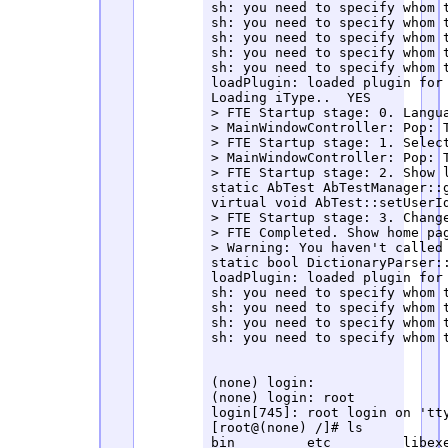
sh: you need to specify whom t
sh: you need to specify whom t
sh: you need to specify whom t
sh: you need to specify whom t
sh: you need to specify whom t
loadPlugin: loaded plugin for 
Loading iType..  YES 

> FTE Startup stage: 0. Langua
> MainWindowController: Pop: 
> FTE Startup stage: 1. Select
> MainWindowController: Pop: 
> FTE Startup stage: 2. Show l
static AbTest AbTestManager::
virtual void AbTest::setUserI
> FTE Startup stage: 3. Change
> FTE Completed. Show home pag
> Warning: You haven't called 
static bool DictionaryParser::
loadPlugin: loaded plugin for 
sh: you need to specify whom t
sh: you need to specify whom t
sh: you need to specify whom t
sh: you need to specify whom t
(none) login: 

(none) login: root

login[745]: root login on 'tty
[root@(none) /]# ls

bin         etc         libexe