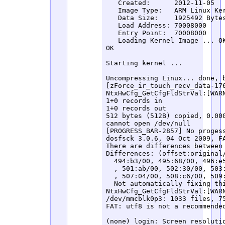
   Created:      2012-11-05   
   Image Type:   ARM Linux Ker
   Data Size:    1925492 Bytes
   Load Address: 70008000

   Entry Point:  70008000

   Loading Kernel Image ... OK
OK

Starting kernel ...

Uncompressing Linux... done, b
[zForce_ir_touch_recv_data-176
NtxHwCfg_GetCfgFldStrVal:[WAR
1+0 records in

1+0 records out

512 bytes (512B) copied, 0.000
cannot open /dev/null

[PROGRESS_BAR-2857] No progess
dosfsck 3.0.6, 04 Oct 2009, FA
There are differences between 
Differences: (offset:original/
  494:b3/00, 495:68/00, 496:e5
  , 501:ab/00, 502:30/00, 503:
  , 507:04/00, 508:c6/00, 509:
  Not automatically fixing thi
NtxHwCfg_GetCfgFldStrVal:[WAR
/dev/mmcblk0p3: 1033 files, 75
FAT: utf8 is not a recommende
(none) login: Screen resolutio