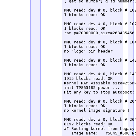
[_get_sd_number] g_sd_number:0
MMC read: dev # 0, block # 102
1 blocks read: OK

MMC read: dev # 0, block # 102
1 blocks read: OK

ram p=70000000,size=268435456

MMC read: dev # 0, block # 184
1 blocks read: OK

no "logo" bin header

MMC read: dev # 0, block # 143
1 blocks read: OK

MMC read: dev # 0, block # 143
1915 blocks read: OK

Kernel RAM visiable size=255M-
init TPS65185 power ...

Hit any key to stop autoboot: 
MMC read: dev # 0, block # 204
1 blocks read: OK

no kernel image signature !

MMC read: dev # 0, block # 204
8192 blocks read: OK

## Booting kernel from Legacy 
   Image Name:   r5845_#606 No