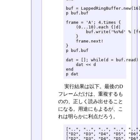
buf = LappedRingBuffer.new(16)
p buf.buf

frame = 'A'; 4.times {

    (0...10).each {|d|        
        buf.write('%s%d' % [fr
    }

    frame.next!

}

p buf.buf

dat = []; while(d = buf.read)

    dat << d

end

p dat
実行結果は以下。最後のD
フレームだけは、重複するも
のの、正しく読み出せること
になる。用途にもよるが、こ
れは明らかに利点だろう。
["..", "..", "..", "..", ".."
["D2", "D3", "D4", "D5", "D6"
["D2", "D3", "D4", "D5", "D6"