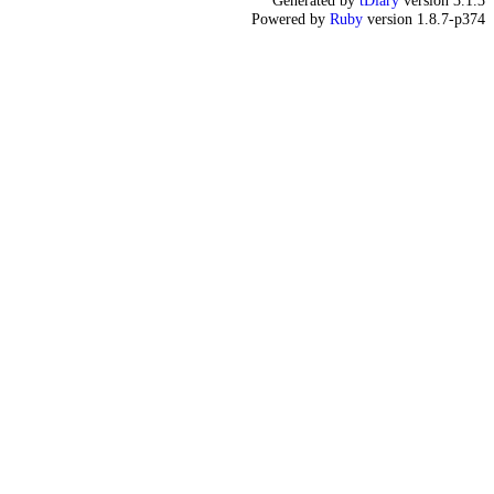
Generated by
tDiary
version 3.1.3
Powered by
Ruby
version 1.8.7-p374