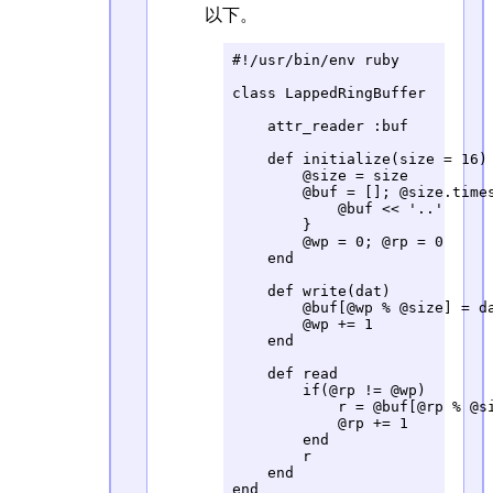
以下。
#!/usr/bin/env ruby

class LappedRingBuffer

    attr_reader :buf

    def initialize(size = 16)

        @size = size

        @buf = []; @size.times
            @buf << '..'

        }

        @wp = 0; @rp = 0

    end

    def write(dat)

        @buf[@wp % @size] = da
        @wp += 1

    end

    def read

        if(@rp != @wp)

            r = @buf[@rp % @si
            @rp += 1

        end

        r

    end

end
