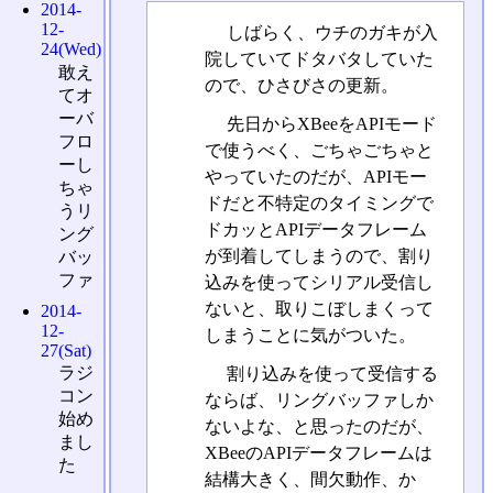
2014-
12-
しばらく、ウチのガキが入
24(Wed)
院していてドタバタしていた
敢え
ので、ひさびさの更新。
てオ
ーバ
先日からXBeeをAPIモード
フロ
で使うべく、ごちゃごちゃと
ーし
やっていたのだが、APIモー
ちゃ
ドだと不特定のタイミングで
うリ
ドカッとAPIデータフレーム
ング
が到着してしまうので、割り
バッ
ファ
込みを使ってシリアル受信し
ないと、取りこぼしまくって
2014-
12-
しまうことに気がついた。
27(Sat)
ラジ
割り込みを使って受信する
コン
ならば、リングバッファしか
始め
ないよな、と思ったのだが、
まし
XBeeのAPIデータフレームは
た
結構大きく、間欠動作、か