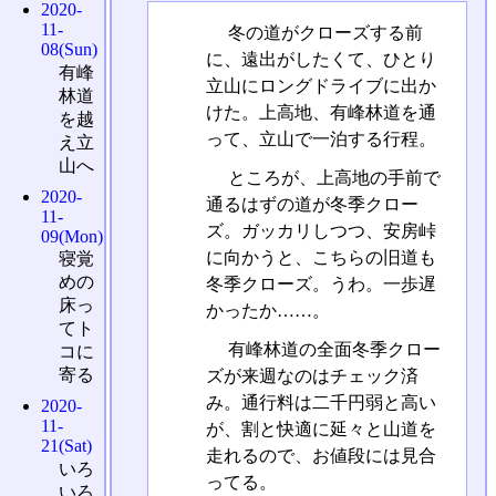
2020-
11-
冬の道がクローズする前
08(Sun)
に、遠出がしたくて、ひとり
有峰
立山にロングドライブに出か
林道
けた。上高地、有峰林道を通
を越
って、立山で一泊する行程。
え立
山へ
ところが、上高地の手前で
2020-
通るはずの道が冬季クロー
11-
ズ。ガッカリしつつ、安房峠
09(Mon)
に向かうと、こちらの旧道も
寝覚
めの
冬季クローズ。うわ。一歩遅
床っ
かったか……。
てト
有峰林道の全面冬季クロー
コに
寄る
ズが来週なのはチェック済
み。通行料は二千円弱と高い
2020-
11-
が、割と快適に延々と山道を
21(Sat)
走れるので、お値段には見合
いろ
ってる。
いろ