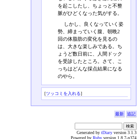
を起こしたし、ちょっと不整
脈がひどくなった気がする。
しかし、良くなっていく姿
勢、締まっていく腹、朝晩2
回の体脂肪の変化を見るの
は、大きな楽しみである。ち
ょうど数日前に、人間ドック
を受診したところ。さて、こ
っちはどんな採点結果になる
のやら。
[
ツッコミを入れる
]
最新
追記
Generated by
tDiary
version 3.1.3
Powered by
Ruby
version 1.8.7-p374