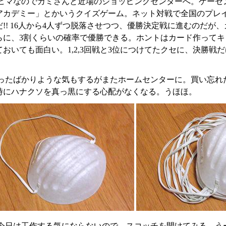
ヒマなのでカミさんと近場のショッピングセンターへ。ゲーセ
アカデミー」とかいうクイズゲーム。ネット対戦で全国のプレ
だ!! 16人から4人ずつ脱落させつつ、優勝決定戦に進むのだ
らに、3割くらいの確率で優勝できる。ホントはカード作って
ておいても面白い。1,2,3回戦と3位につけてたクセに、決勝
ったばかりような気もするがまたホームセンターに。買い忘れた
時にハナクソを真っ黒にする心配がなくなる。うほほ。
今日は工作する気にならないので、スコッチを開けてみる。う