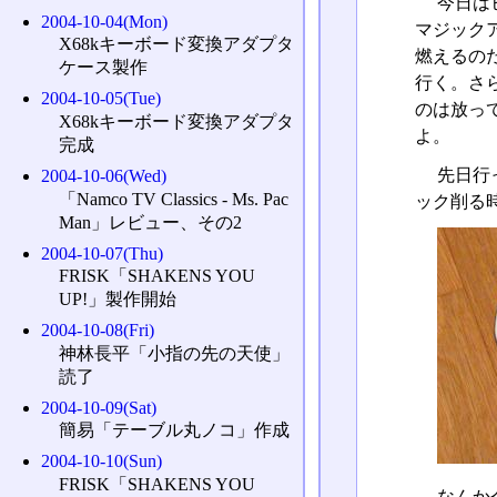
今日は
2004-10-04(Mon)
マジック
X68kキーボード変換アダプタ
燃えるの
ケース製作
行く。さ
2004-10-05(Tue)
のは放っ
X68kキーボード変換アダプタ
よ。
完成
先日行
2004-10-06(Wed)
「Namco TV Classics - Ms. Pac
ック削る
Man」レビュー、その2
2004-10-07(Thu)
FRISK「SHAKENS YOU
UP!」製作開始
2004-10-08(Fri)
神林長平「小指の先の天使」
読了
2004-10-09(Sat)
簡易「テーブル丸ノコ」作成
2004-10-10(Sun)
FRISK「SHAKENS YOU
なんか