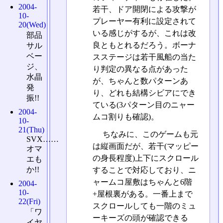
2004-
若干、ドア開閉による攻撃が
10-
プレーヤー有利に設定されて
20(Wed)
いる感じがするが、これは改
部品
良ともとれるだろう。ボーナ
サル
ベー
スステージは若干風船の当た
ジ、
り判定の異なる点があった
水晶
が、ちゃんと数パターンあ
発
り、どれも結構シビアにでき
振!!
ている(3パターン目のニャー
2004-
ムコ割りも確認)。
10-
21(Thu)
ちなみに、このゲームも元
SVX……
は縦画面だが、若干(マッピー
オマ
の身長程度)上下にスクロール
エも
か!!
することで対応しており、ニ
ャームコ屋敷はちゃんと6階
2004-
10-
+屋根裏がある。一番上まで
22(Fri)
スクロールしても一階のミュ
「ワ
ーキーズの頭が確認できる
イヤ