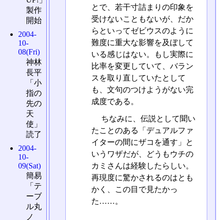
とで、若干寸詰まりの印象を
製作
受けないこともないが、だか
開始
らといってゼビウスのように
2004-
難度に重大な影響を及ぼして
10-
08(Fri)
いる感じはない。もし実際に
神林
比率を変更していて、バラン
長平
スを取り直していたとして
「小
も、文句のつけようがない完
指の
成度である。
先の
天
ちなみに、伝説として聞い
使」
たことのある「デュアルファ
読了
イターの間にザコを通す」と
2004-
いうワザだが、どうもウチの
10-
09(Sat)
カミさんは経験したらしい。
簡易
再現度に驚かされるのはとも
「テ
かく、この目で見たかっ
ーブ
た……。
ル丸
ノ