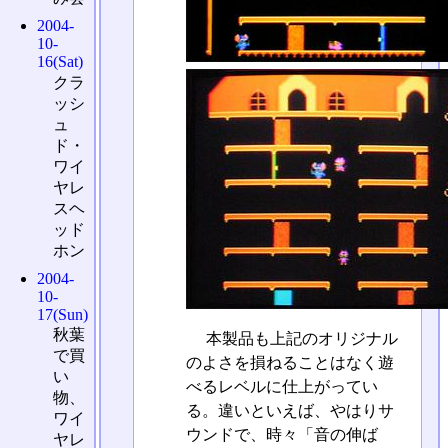
2004-
10-
16(Sat)
クラ
ッシ
ュ
ド・
ワイ
ヤレ
スヘ
ッド
ホン
2004-
10-
17(Sun)
秋葉
本製品も上記のオリジナル
で買
のよさを損ねることはなく遊
い
べるレベルに仕上がってい
物、
る。違いといえば、やはりサ
ワイ
ウンドで、時々「音の伸ば
ヤレ