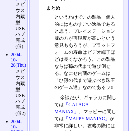
メビ
まとめ
ウス
内蔵
というわけでこの製品、個人
型
的にはものすごい逸品である
USB
と思う。プレイステーション
ハブ
版の方が再現度が高いという
完成
意見もあろうが、プラットフ
(仮)
ォームの寿命はビデオ端子ほ
2004-
どは長くなかろう。この製品
10-
28(Thu)
ならば孫の代まで遊び倒せ
メビ
る。なにせ内蔵のゲームは
ウス
「ひ孫の代まで遊ぶべき珠玉
内蔵
のゲーム達」なのであるッ!!
型
USB
余談だが、ギャラガに関し
ハブ
ては
「GALAGA
完成
MANIAX」
、マッピーに関し
(仮2)
ては
「MAPPY MANIAC」
が
2004-
非常に詳しい。攻略の際には
10-