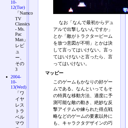
10-
12(Tue)
「Namco
TV
なお「なんで最初からデュ
Classics
- Ms.
アルで出撃しないんですか」
Pac
とか「敵がトラクタービーム
Man」
を放つ意図が不明」とかは決
レビ
して言ってはいけない。言っ
ュ
てはいけないと言ったら、言
ー、
ってはいけない。
その
3
マッピー
2004-
このゲームもかなりの好ゲー
10-
13(Wed)
ムである。なんといってもそ
「ワ
の特異な移動方法、適度に予
イヤ
測可能な敵の動き、絶妙な反
レス
撃アイテムや練られた得点戦
トラ
略などのゲームの要素以外に
ベル
マウ
も、キャラクタデザインの巧