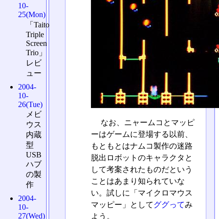
10-
25(Mon)
「Taito
Triple
Screen
Trio」
レビ
ュー
2004-
10-
26(Tue)
メビ
なお、ニャームコとマッピ
ウス
ーはゲームに登場する以前、
内蔵
型
もともとはナムコ製作の迷路
USB
脱出ロボットのキャラクタと
ハブ
して考案されたものだという
の製
ことはあまり知られていな
作
い。試しに「マイクロマウス
2004-
マッピー」として
ググって
み
10-
27(Wed)
よう。