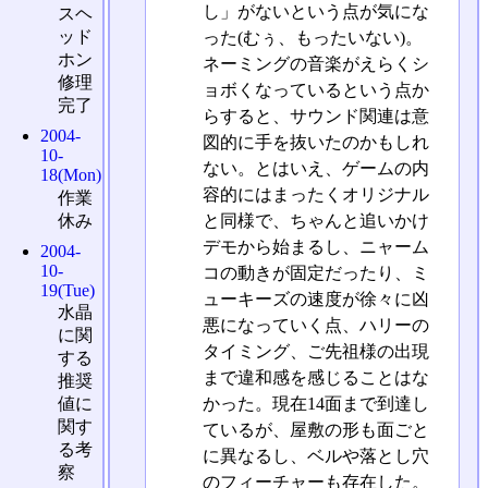
し」がないという点が気にな
スヘ
ッド
った(むぅ、もったいない)。
ホン
ネーミングの音楽がえらくシ
修理
ョボくなっているという点か
完了
らすると、サウンド関連は意
2004-
図的に手を抜いたのかもしれ
10-
ない。とはいえ、ゲームの内
18(Mon)
容的にはまったくオリジナル
作業
休み
と同様で、ちゃんと追いかけ
デモから始まるし、ニャーム
2004-
10-
コの動きが固定だったり、ミ
19(Tue)
ューキーズの速度が徐々に凶
水晶
悪になっていく点、ハリーの
に関
タイミング、ご先祖様の出現
する
まで違和感を感じることはな
推奨
かった。現在14面まで到達し
値に
関す
ているが、屋敷の形も面ごと
る考
に異なるし、ベルや落とし穴
察
のフィーチャーも存在した。