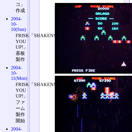
コ」
作成
2004-
10-
10(Sun)
FRISK「SHAKENS
YOU
UP!」
基板
製作
2004-
10-
11(Mon)
FRISK「SHAKENS
YOU
UP!」
ファ
ーム
製作
開始
2004-