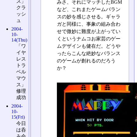
ス」
みさ、それにマッチしたBGM
クラ
など、これまたゲームバラン
ッシ
スの妙を感じさせる。ギャラ
ュ
ガと同様に、事象の組み合わ
2004-
せで微妙に難度が上がってい
10-
くというナムコお家芸のゲー
14(Thu)
ムデザインも健在だ。どうや
「ワ
イヤ
ったらこんな絶妙なバランス
レス
のゲームが創れるのだろう
トラ
か？
ベル
マウ
ス」
修理
成功
2004-
10-
15(Fri)
今日
は呑
み会