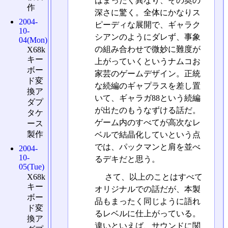
はまったく異なり、その奥の
作
深さに驚く。全体にかなりス
2004-
ピーディな展開で、ギャラク
10-
シアンのようにダレず、事象
04(Mon)
の組み合わせで微妙に難度が
X68k
キー
上がっていくというナムコお
ボー
家芸のゲームデザイン。正統
ド変
な続編のギャプラスを差し置
換ア
いて、ギャラガ88という続編
ダプ
が出たのもうなずける話だ。
タケ
ゲーム内のすべてが高次なレ
ース
製作
ベルで結晶化していという点
では、パックマンと肩を並べ
2004-
10-
るデキだと思う。
05(Tue)
さて、以上のことはすべて
X68k
キー
オリジナルでの話だが、本製
ボー
品もまったく同じように語れ
ド変
るレベルに仕上がっている。
換ア
違いといえば、サウンドに関