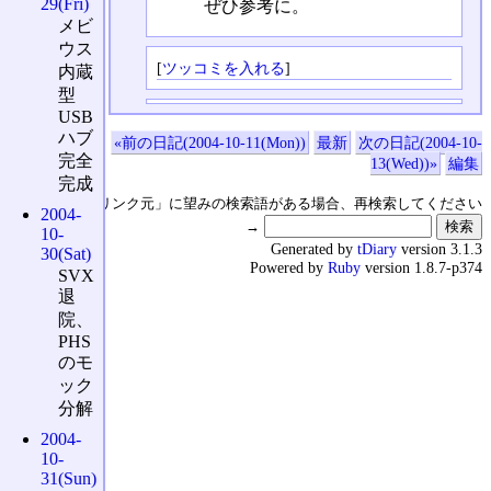
29(Fri)
ぜひ参考に。
メビ
ウス
[
ツッコミを入れる
]
内蔵
型
USB
ハブ
«前の日記(2004-10-11(Mon))
最新
次の日記(2004-10-
完全
13(Wed))»
編集
完成
↑の「本日のリンク元」に望みの検索語がある場合、再検索してください
2004-
→
10-
Generated by
tDiary
version 3.1.3
30(Sat)
Powered by
Ruby
version 1.8.7-p374
SVX
退
院、
PHS
のモ
ック
分解
2004-
10-
31(Sun)