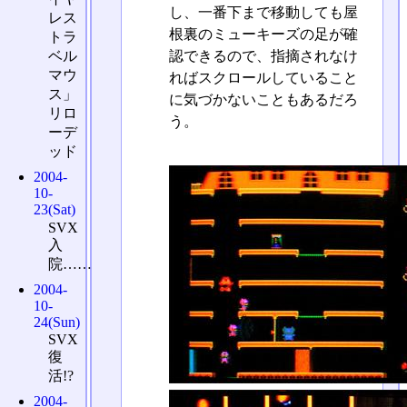
し、一番下まで移動しても屋
レス
根裏のミューキーズの足が確
トラ
ベル
認できるので、指摘されなけ
マウ
ればスクロールしていること
ス」
に気づかないこともあるだろ
リロ
う。
ーデ
ッド
2004-
10-
23(Sat)
SVX
入
院……
2004-
10-
24(Sun)
SVX
復
活!?
2004-