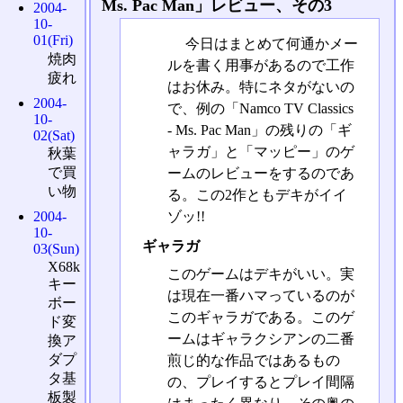
Ms. Pac Man」レビュー、その3
2004-
10-
01(Fri)
今日はまとめて何通かメー
焼肉
ルを書く用事があるので工作
疲れ
はお休み。特にネタがないの
2004-
で、例の「Namco TV Classics
10-
- Ms. Pac Man」の残りの「ギ
02(Sat)
ャラガ」と「マッピー」のゲ
秋葉
で買
ームのレビューをするのであ
い物
る。この2作ともデキがイイ
ゾッ!!
2004-
10-
ギャラガ
03(Sun)
X68k
このゲームはデキがいい。実
キー
は現在一番ハマっているのが
ボー
このギャラガである。このゲ
ド変
ームはギャラクシアンの二番
換ア
ダプ
煎じ的な作品ではあるもの
タ基
の、プレイするとプレイ間隔
板製