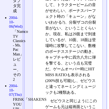
ダプ
して、トラクタービームの音
タ完
がせわしい、ボーナスパーフ
成
ェクト時の「キューン」がな
2004-
10-
い(わかる?)、分裂ザコの分裂
06(Wed)
音がない、ということくらい
「Namco
か。現在、私は29面まで到達
TV
しているが、10面、18面は登
Classics
- Ms.
場時に攻撃してこない、数種
Pac
のボーナスステージの動き、
Man」
キャプチャ中に四方八方に弾
レビ
を撃てる、という点も完璧
ュ
だ。ゲームオーバー時にHIT
ー、
その
MISS RATIOも表示される
2
(200%技も可能)し、ゼビウス
2004-
と違ってネーミングミュージ
10-
ックも2種類ある。
07(Thu)
FRISK「SHAKENS
ゼビウスと同じようにこの
YOU
ゲームも元は縦画面というこ
UP!」