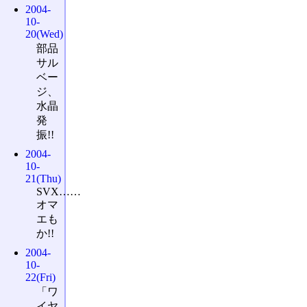
2004-
10-
20(Wed)
部品
サル
ベー
ジ、
水晶
発
振!!
2004-
10-
21(Thu)
SVX……
オマ
エも
か!!
2004-
10-
22(Fri)
「ワ
イヤ