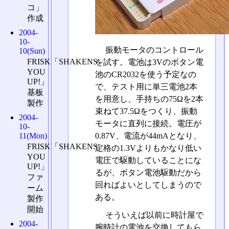
コ」
作成
2004-
10-
振動モータのコントロール
10(Sun)
FRISK「SHAKENS
を試す。電池は3Vのボタン電
YOU
池のCR2032を使う予定なの
UP!」
で、テスト用に単三電池2本
基板
を用意し、手持ちの75Ωを2本
製作
束ねて37.5Ωをつくり、振動
2004-
モータに直列に接続。電圧が
10-
0.87V、電流が44mAとなり、
11(Mon)
FRISK「SHAKENS
定格の1.3Vよりもかなり低い
YOU
電圧で駆動していることにな
UP!」
るが、ボタン電池駆動だから
ファ
回ればよいとしてしまうので
ーム
ある。
製作
開始
そういえば以前に時計屋で
2004-
腕時計の電池を交換してもら