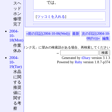
では。
スヘ
ッド
ホン
[
ツッコミを入れる
]
修理
完了
2004-
«前の日記(2004-10-06(Wed))
最新
次の日記(2004-10-
10-
08(Fri))»
編集
18(Mon)
作業
↑の「本日のリンク元」に望みの検索語がある場合、再検索してください
休み
→
2004-
Generated by
tDiary
version 3.1.3
10-
Powered by
Ruby
version 1.8.7-p374
19(Tue)
水晶
に関
する
推奨
値に
関す
る考
察