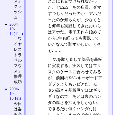
ス」
どこにも見つけられなかっ
クラ
た。ぐぬぬ、あの店員。ダマ
ッシ
すつもりだったのか、アホだ
ュ
ったのか知らんが、少なくと
2004-
も何年も実践してきたおいら
10-
はアホだ。電子工作を始めて
14(Thu)
から1年も経っても実践して
「ワ
イヤ
いたなんて恥ずかしい。くそ
レス
ぉ……。
トラ
気を取り直して部品を基板
ベル
に実装する。実装してはフリ
マウ
ス」
スクのケースに合わせてみる
修理
が、前回のX68kキーボードア
成功
ダプタよりもシビアだ。モー
2004-
タの高さ＋基板厚でほぼギリ
10-
ギリなので、あとは裏のハン
15(Fri)
ダの厚さを抑えるしかない。
今日
できるだけ薄くハンダ付け
は呑
み会
し、さらにルータで食んだ付