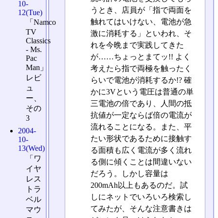
10-
うとき、店員が「指で両面を
12(Tue)
触れてはいけない、電池が急
「Namco
TV
激に消耗する」といわれ、そ
Classics
れを今晩まで実践してきた
- Ms.
が……ちょっとまてッ!! よく
Pac
Man」
考えたら指で両極を触ったく
レビ
らいで電池が消耗するか!? 確
ュ
かに3Vという電圧は普通の単
ー、
三電池の倍であり、人間の抵
その
抗値が一定ならば倍の電流が
3
流れることになる。また、平
2004-
たい形状であるために接触す
10-
13(Wed)
る面積も広く電流が多く流れ
「ワ
る側に傾くことは間違いない
イヤ
だろう。しかし容量は
レス
200mAh以上もあるのだ。試
トラ
しにネットでいろいろ検索し
ベル
てみたが、そんな注意書きは
マウ