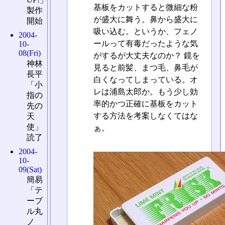
基板をカットすると微細な粉
製作
が盛大に舞う。鼻から盛大に
開始
吸い込む。というか、フェノ
2004-
ールって有毒だったような気
10-
08(Fri)
がするが大丈夫なのか？ 鏡を
神林
見ると前髪、まつ毛、鼻毛が
長平
白くなってしまっている。オ
「小
レは浦島太郎か。もう少し効
指の
率的かつ正確に基板をカット
先の
する方法を考案しなくてはな
天
使」
ぁ。
読了
2004-
10-
09(Sat)
簡易
「テ
ーブ
ル丸
ノ