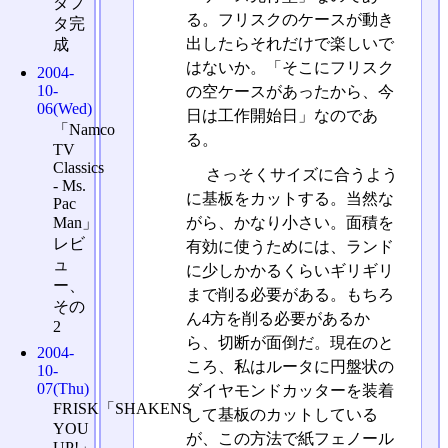
ダプ
る。フリスクのケースが動き
タ完
出したらそれだけで楽しいで
成
はないか。「そこにフリスク
2004-
10-
の空ケースがあったから、今
06(Wed)
日は工作開始日」なのであ
「Namco
る。
TV
Classics
さっそくサイズに合うよう
- Ms.
に基板をカットする。当然な
Pac
Man」
がら、かなり小さい。面積を
レビ
有効に使うためには、ランド
ュ
に少しかかるくらいギリギリ
ー、
まで削る必要がある。もちろ
その
ん4方を削る必要があるか
2
ら、切断が面倒だ。現在のと
2004-
ころ、私はルータに円盤状の
10-
07(Thu)
ダイヤモンドカッターを装着
FRISK「SHAKENS
して基板のカットしている
YOU
が、この方法で紙フェノール
UP!」