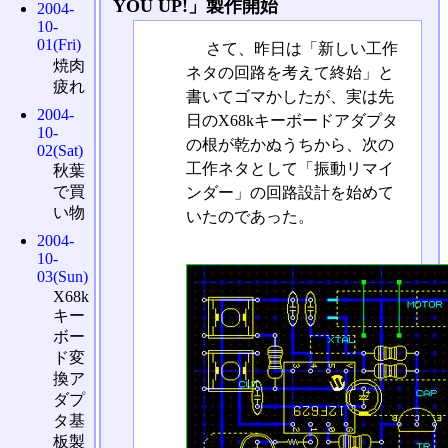
YOU UP!」製作開始
2004-
10-
01(Fri)
さて、昨日は「新しい工作
焼肉
ネタの回路を考えて終始」と
疲れ
書いてゴマかしたが、実は先
2004-
日のX68kキーボードアダプタ
10-
の根が乾かぬうちから、次の
02(Sat)
工作ネタとして「振動リマイ
秋葉
で買
ンダー」の回路設計を始めて
い物
いたのであった。
2004-
10-
03(Sun)
X68k
キー
ボー
ド変
換ア
ダプ
タ基
板製