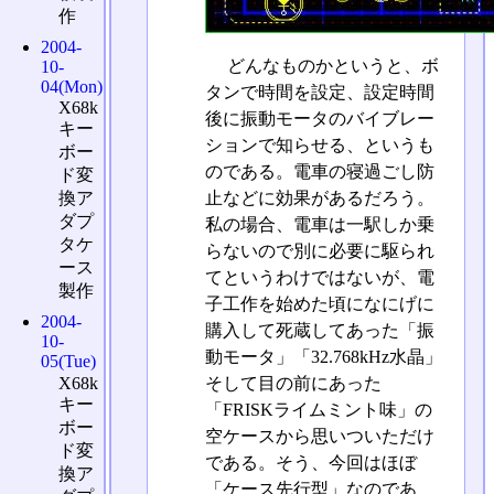
作
2004-
どんなものかというと、ボ
10-
04(Mon)
タンで時間を設定、設定時間
X68k
後に振動モータのバイブレー
キー
ションで知らせる、というも
ボー
のである。電車の寝過ごし防
ド変
止などに効果があるだろう。
換ア
ダプ
私の場合、電車は一駅しか乗
タケ
らないので別に必要に駆られ
ース
てというわけではないが、電
製作
子工作を始めた頃になにげに
2004-
購入して死蔵してあった「振
10-
動モータ」「32.768kHz水晶」
05(Tue)
そして目の前にあった
X68k
キー
「FRISKライムミント味」の
ボー
空ケースから思いついただけ
ド変
である。そう、今回はほぼ
換ア
「ケース先行型」なのであ