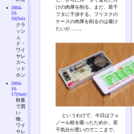
けの肉厚を削る。まだ、若干
2004-
10-
フタに干渉する。フリスクの
16(Sat)
ケースの肉厚を削るのは避け
クラ
たいが……。
ッシ
ュ
ド・
ワイ
ヤレ
スヘ
ッド
ホン
2004-
10-
17(Sun)
秋葉
で買
い
というわけで、今日はフェ
物、
ノール粉を吸ったためか、若
ワイ
干気分が悪いのでここまで。
ヤレ