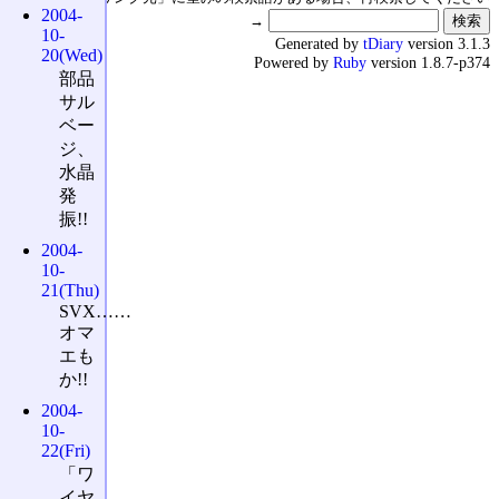
2004-
→
10-
Generated by
tDiary
version 3.1.3
20(Wed)
Powered by
Ruby
version 1.8.7-p374
部品
サル
ベー
ジ、
水晶
発
振!!
2004-
10-
21(Thu)
SVX……
オマ
エも
か!!
2004-
10-
22(Fri)
「ワ
イヤ