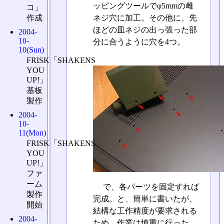
ッピングツールでφ5mmの雌
コ」
ネジ穴に加工。その他に、先
作成
ほどの皿ネジの出っ張った部
2004-
10-
分に合うように穴を4つ。
10(Sun)
FRISK「SHAKENS
YOU
UP!」
基板
製作
2004-
10-
11(Mon)
FRISK「SHAKENS
YOU
UP!」
ファ
ーム
で、各パーツを固定すれば
製作
完成。と、簡単に書いたが、
開始
結構な工作精度が要求される
2004-
ため、作業は慎重に行った。