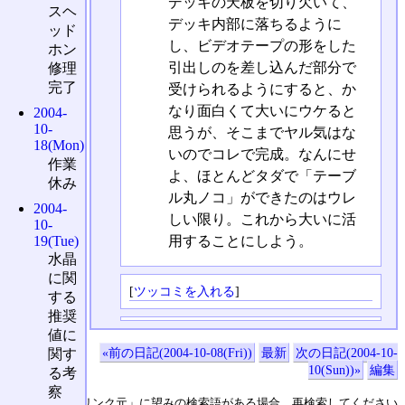
デッキの天板を切り欠いて、
スヘ
デッキ内部に落ちるように
ッド
し、ビデオテープの形をした
ホン
引出しのを差し込んだ部分で
修理
完了
受けられるようにすると、か
なり面白くて大いにウケると
2004-
10-
思うが、そこまでヤル気はな
18(Mon)
いのでコレで完成。なんにせ
作業
よ、ほとんどタダで「テーブ
休み
ル丸ノコ」ができたのはウレ
2004-
しい限り。これから大いに活
10-
用することにしよう。
19(Tue)
水晶
に関
[
ツッコミを入れる
]
する
推奨
値に
«前の日記(2004-10-08(Fri))
最新
次の日記(2004-10-
関す
10(Sun))»
編集
る考
察
↑の「本日のリンク元」に望みの検索語がある場合、再検索してください