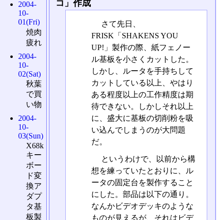
コ」作成
2004-
10-
01(Fri)
さて先日、
焼肉
FRISK「SHAKENS YOU
疲れ
UP!」製作の際、紙フェノー
2004-
ル基板を小さくカットした。
10-
しかし、ルータを手持ちして
02(Sat)
カットしている以上、やはり
秋葉
で買
ある程度以上の工作精度は期
い物
待できない。しかしそれ以上
に、盛大に基板の切削粉を吸
2004-
10-
い込んでしまうのが大問題
03(Sun)
だ。
X68k
キー
というわけで、以前から構
ボー
想を練っていたとおりに、ル
ド変
ータの固定台を製作すること
換ア
にした。部品は以下の通り。
ダプ
なんかビデオデッキのような
タ基
板製
ものが見えるが、それはビデ