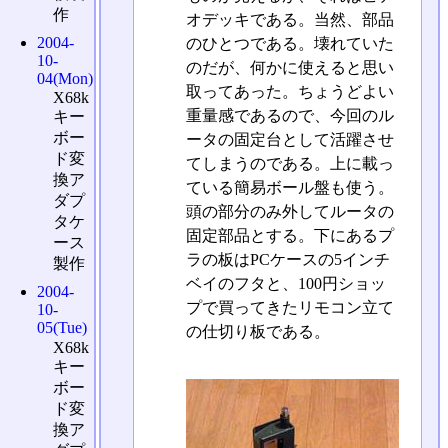
作
オデッキである。当然、部品
2004-
のひとつである。壊れていた
10-
のだが、何かに使えると思い
04(Mon)
取ってあった。ちょうどよい
X68k
重量感であるので、今回のル
キー
ボー
ータの固定台として活躍させ
ド変
てしまうのである。上に載っ
換ア
ている簡易ボール盤も使う。
ダプ
頭の部分のみ外してルータの
タケ
固定部品とする。下にあるプ
ース
ラの板はPCケースの5インチ
製作
ベイのフタと、100円ショッ
2004-
プで買ってきたリモコン立て
10-
05(Tue)
の仕切り板である。
X68k
キー
ボー
ド変
換ア