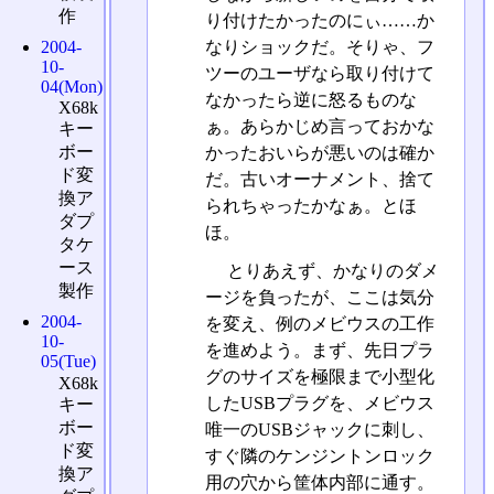
作
り付けたかったのにぃ……か
2004-
なりショックだ。そりゃ、フ
10-
ツーのユーザなら取り付けて
04(Mon)
なかったら逆に怒るものな
X68k
ぁ。あらかじめ言っておかな
キー
ボー
かったおいらが悪いのは確か
ド変
だ。古いオーナメント、捨て
換ア
られちゃったかなぁ。とほ
ダプ
ほ。
タケ
ース
とりあえず、かなりのダメ
製作
ージを負ったが、ここは気分
2004-
を変え、例のメビウスの工作
10-
を進めよう。まず、先日プラ
05(Tue)
グのサイズを極限まで小型化
X68k
したUSBプラグを、メビウス
キー
ボー
唯一のUSBジャックに刺し、
ド変
すぐ隣のケンジントンロック
換ア
用の穴から筐体内部に通す。