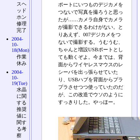
スヘ
ポートにいつものデジカメを
ッド
つないで写真を撮ろうと思っ
ホン
たが……カメラ自身でカメラ
修理
が撮影できるわけがない。と
完了
りあえず、007デジカメをつ
2004-
ないで撮影する。うむうむ、
10-
ちゃんと増設USBポートとし
18(Mon)
作業
ても動くぞよ。今までは、背
休み
面からワイヤレスマウスのレ
2004-
シーバを出っ張らせていた
10-
り、USBハブを背面からプラ
19(Tue)
プラさせつつ使っていたのだ
水晶
が、この改造でウソのように
に関
すっきりした。やっほー。
する
推奨
値に
関す
る考
察