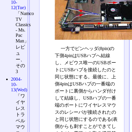
10-
12(Tue)
「Namco
TV
Classics
- Ms.
Pac
Man」
レビ
一方でピンヘッダ(8pin)の
ュ
下側4pinはUSBハブへ結線
ー、
し、メビウス唯一のUSBポー
その
トにUSBハブを接続したのと
3
同じ状態にする。最後に、上
2004-
側4pinはUSBハブの一番端の
10-
13(Wed)
ポートに裏側からハンダ付け
「ワ
して結線し、USBハブの一番
イヤ
端のポートにワイヤレスマウ
レス
スのレシーバが接続されたの
トラ
と同じ状態にするのである(表
ベル
側からも刺すことができてし
マウ