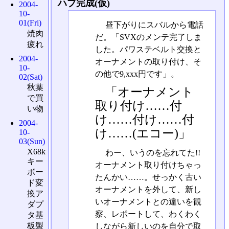
ハブ完成(仮)
2004-
10-
01(Fri)
昼下がりにスバルから電話
焼肉
だ。「SVXのメンテ完了しま
疲れ
した。パワステベルト交換と
2004-
オーナメントの取り付け、そ
10-
の他で9,xxx円です」。
02(Sat)
秋葉
「オーナメント
で買
取り付け……付
い物
け……付け……付
2004-
け……(エコー)」
10-
03(Sun)
X68k
わー、いうのを忘れてた!!
キー
オーナメント取り付けちゃっ
ボー
たんかい……。せっかく古い
ド変
オーナメントを外して、新し
換ア
いオーナメントとの違いを観
ダプ
察、レポートして、わくわく
タ基
板製
しながら新しいのを自分で取