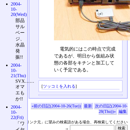
2004-
10-
20(Wed)
部品
サル
ベー
ジ、
水晶
電気的にはこの時点で完成
発
であるが、明日から仮組み状
振!!
態の各部をキチンと加工して
2004-
いく予定である。
10-
21(Thu)
SVX……
[
ツッコミを入れる
]
オマ
エも
か!!
«前の日記(2004-10-26(Tue))
最新
次の日記(2004-10-
2004-
28(Thu))»
編集
10-
22(Fri)
↑の「本日のリンク元」に望みの検索語がある場合、再検索してください
「ワ
→
イヤ