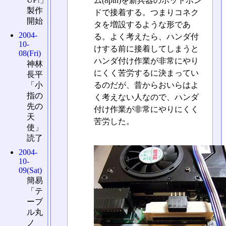
ム(8pin)を新兵器のホットボン
製作
ドで接着する。つまりコネク
開始
タを増設するような形であ
2004-
る。よく考えたら、ハンダ付
10-
けする前に接着してしまうと
08(Fri)
ハンダ付け作業が非常にやり
神林
にくく苦労するに決まってい
長平
るのだが、昔からおいらはよ
「小
指の
く考えない人なので、ハンダ
先の
付け作業が非常にやりにくく
天
苦労した。
使」
読了
2004-
10-
09(Sat)
簡易
「テ
ーブ
ル丸
ノ