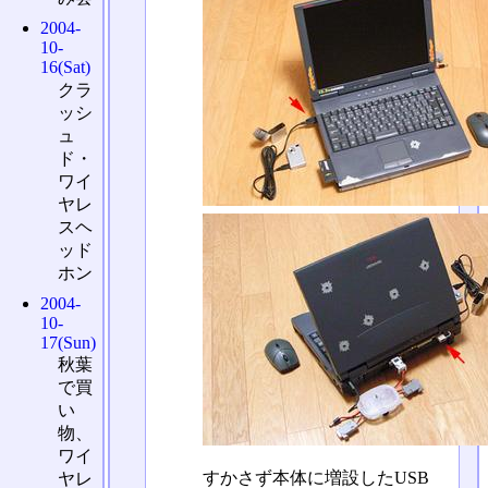
2004-
10-
16(Sat)
クラ
ッシ
ュ
ド・
ワイ
ヤレ
スヘ
ッド
ホン
2004-
10-
17(Sun)
秋葉
で買
い
物、
ワイ
すかさず本体に増設したUSB
ヤレ