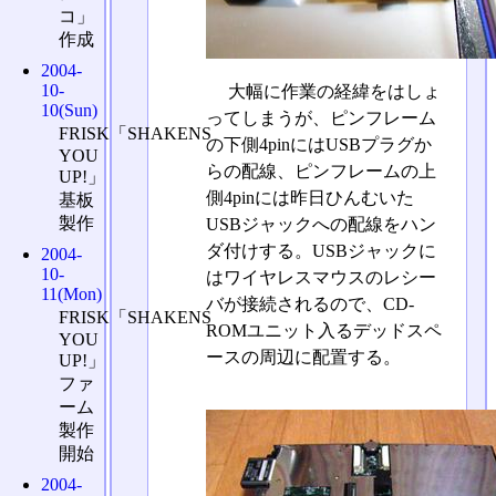
コ」
作成
2004-
10-
大幅に作業の経緯をはしょ
10(Sun)
ってしまうが、ピンフレーム
FRISK「SHAKENS
の下側4pinにはUSBプラグか
YOU
らの配線、ピンフレームの上
UP!」
側4pinには昨日ひんむいた
基板
製作
USBジャックへの配線をハン
ダ付けする。USBジャックに
2004-
10-
はワイヤレスマウスのレシー
11(Mon)
バが接続されるので、CD-
FRISK「SHAKENS
ROMユニット入るデッドスペ
YOU
ースの周辺に配置する。
UP!」
ファ
ーム
製作
開始
2004-