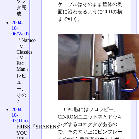
ダプ
ケーブルはそのまま筐体の奥
タ完
面に沿わせるようにCPUの横
成
まで引く。
2004-
10-
06(Wed)
「Namco
TV
Classics
- Ms.
Pac
Man」
レビ
ュ
ー、
その
2
CPU脇にはフロッピー、
2004-
10-
CD-ROMユニット等とドッキ
07(Thu)
ングするコネクタがあるの
FRISK「SHAKENS
で、そのすぐ上にピンフレー
YOU
UP!」