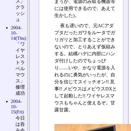
ス」
まうが、電源のみ取る機器等
クラ
には使用できるので、あえて
ッシ
生かした)。
ュ
夜も遅いので、元ACアダ
2004-
プタだったガワをルータでガ
10-
14(Thu)
リガリと加工することができ
「ワ
ないので、とりあえず仮組み
イヤ
する。結構ハデに内部にハン
レス
ダ付けしたのでちょっぴ
トラ
り……いや、かなり電源を入
ベル
マウ
れるのに勇気がいったが、自
ス」
分を信じてスイッチオン!! 見
修理
事!! メビウスはメビウスDXと
成功
して起動した!! ワイヤレスマ
2004-
ウスもちゃんと使えるぞ。甘
10-
露甘露。
15(Fri)
今日
は呑
み会