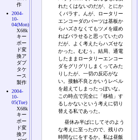
作
れたくはないのだが、とにか
2004-
くバラす。んが、ロータリー
10-
エンコーダのパーツは基板か
04(Mon)
らハズさなくてもツメを緩め
X68k
ればバラせると思っていたの
キー
ボー
だが、よく考えたらハズせな
ド変
かった。むむぅ。結局、通電
換ア
したままロータリーエンコー
ダプ
ダをグリグリしまくってみた
タケ
りしたが、一切の反応がな
ース
い。接触不良とかいうレベル
製作
を超えてしまったっぽいな。
2004-
この時点で完全に「移植」す
10-
05(Tue)
るしかないという考えに切り
X68k
替える私であった。
キー
ボー
昼休み半ばにしてそのよう
ド変
な考えに至ったので、残りの
換ア
時間なにをするか。私は昼飯