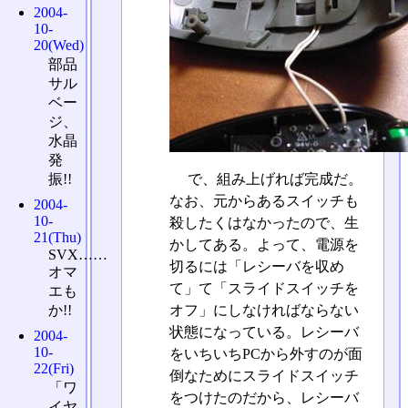
2004-
10-
20(Wed)
部品
サル
ベー
ジ、
水晶
発
振!!
で、組み上げれば完成だ。
なお、元からあるスイッチも
2004-
10-
殺したくはなかったので、生
21(Thu)
かしてある。よって、電源を
SVX……
切るには「レシーバを収め
オマ
て」て「スライドスイッチを
エも
オフ」にしなければならない
か!!
状態になっている。レシーバ
2004-
10-
をいちいちPCから外すのが面
22(Fri)
倒なためにスライドスイッチ
「ワ
をつけたのだから、レシーバ
イヤ