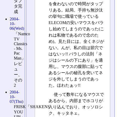
ダプ
を食わないので時間がタップ
タ完
リある。結局、手持ち無沙汰
成
の挙句に職場で使っている
2004-
ELECOMの安いマウスをバラ
10-
06(Wed)
し始めてしまうのであった(こ
「Namco
れは私物であるので念のた
TV
め)。見た目には、全くネジが
Classics
ない。んが、私の目は節穴で
- Ms.
Pac
はないッ!! バラしの法則「ネ
Man」
ジはシールの下にあり」を適
レビ
用し、マウスの腹部に貼って
ュ
あるシールの秘孔を突いてネ
ー、
ジを外してしまうのであっ
その
2
た。ほわたぁッ!!
2004-
使って数年になるマウスで
10-
あるから、内部までホコリが
07(Thu)
FRISK「SHAKENS
入り込んでおり、オッソロシ
YOU
ク、キッタネェ。
UP!」