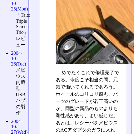
10-
25(Mon)
「Taito
Triple
Screen
Trio」
レビ
ュー
2004-
10-
26(Tue)
メビ
めでたくこれで修理完了で
ウス
ある。今度こそ相当の間、元
内蔵
気で働いてくれるであろう。
型
ホイールのコリコリ感も、パ
USB
ハブ
ーツのグレードが若干高いの
の製
か、同型の新品のものよりも
作
剛性感があり、よい感じだ。
2004-
あとは、レシーバをメビウス
10-
のACアダプタのガワに入れ、
27(Wed)