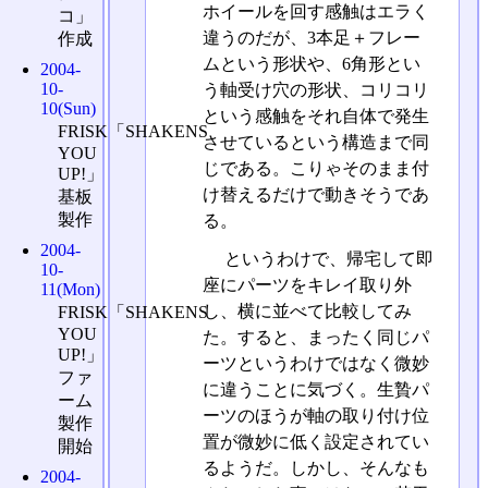
ホイールを回す感触はエラく
コ」
違うのだが、3本足＋フレー
作成
ムという形状や、6角形とい
2004-
10-
う軸受け穴の形状、コリコリ
10(Sun)
という感触をそれ自体で発生
FRISK「SHAKENS
させているという構造まで同
YOU
じである。こりゃそのまま付
UP!」
け替えるだけで動きそうであ
基板
製作
る。
2004-
というわけで、帰宅して即
10-
座にパーツをキレイ取り外
11(Mon)
し、横に並べて比較してみ
FRISK「SHAKENS
YOU
た。すると、まったく同じパ
UP!」
ーツというわけではなく微妙
ファ
に違うことに気づく。生贄パ
ーム
ーツのほうが軸の取り付け位
製作
置が微妙に低く設定されてい
開始
るようだ。しかし、そんなも
2004-