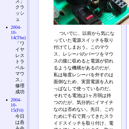
ス」
クラ
ッシ
ュ
2004-
10-
ついでに、以前から気にな
14(Thu)
っていた電源スイッチを取り
「ワ
付けてしまおう。このマウ
イヤ
ス、レシーバのパーツをマウ
レス
スの腹に収めると電源が切れ
トラ
ベル
るような機構があるのだが、
マウ
私は毎度レシーバを外すのは
ス」
面倒なため、実質電源を入れ
修理
っぱなしで使っているのだ。
成功
それでも電池は1ヶ月弱は持
2004-
つのだが、気分的にイマイチ
10-
なのは否めない。先日、この
15(Fri)
今日
ために千石で買ってきたスラ
は呑
イドスイッチを取り付け、電
み会