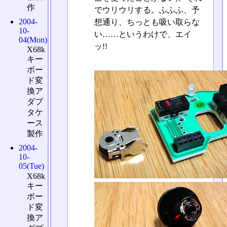
作
でウリウリする。ふふふ、予
2004-
想通り、ちっとも吸い取らな
10-
い……というわけで、エイ
04(Mon)
ッ!!
X68k
キー
ボー
ド変
換ア
ダプ
タケ
ース
製作
2004-
10-
05(Tue)
X68k
キー
ボー
ド変
換ア