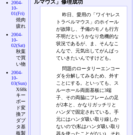
ルマウス」修理成功
2004-
10-
01(Fri)
昨日、愛用の「ワイヤレス
焼肉
トラベルマウス」のホイール
疲れ
が故障し、予備のモノも行方
2004-
不明だというかなり危機的な
10-
状況であるが、ま、そんなこ
02(Sat)
んなで、元気出してがんばっ
秋葉
で買
ていきたいんですけども。
い物
問題のロータリーエンコー
2004-
ダを分解してみるため、外す
10-
ことにする。といっても、ス
03(Sun)
X68k
ルーホール両面基板に3端
キー
子、その両脇にフレームの足
ボー
が2本と、かなりガッチリと
ド変
ハンダで固定されている。手
換ア
元にはハンダ吸い取り線しか
ダプ
ないので(私はハンダ吸い取り
タ基
板製
器を使ったことがない)、それ