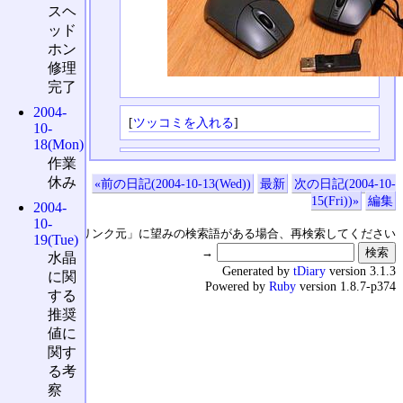
スヘ
ッド
ホン
修理
完了
2004-
[
ツッコミを入れる
]
10-
18(Mon)
作業
休み
«前の日記(2004-10-13(Wed))
最新
次の日記(2004-10-
15(Fri))»
編集
2004-
10-
↑の「本日のリンク元」に望みの検索語がある場合、再検索してください
19(Tue)
→
水晶
Generated by
tDiary
version 3.1.3
に関
Powered by
Ruby
version 1.8.7-p374
する
推奨
値に
関す
る考
察