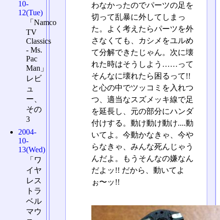
10-
わなかったのでパーツの足を
12(Tue)
切って乱暴に外してしまっ
「Namco
た。よく考えたらパーツを外
TV
さなくても、カシメをユルめ
Classics
- Ms.
て分解できたじゃん。次に壊
Pac
れた時はそうしよう……って
Man」
そんなに壊れたら困るって!!
レビ
と心の中でツッコミを入れつ
ュ
ー、
つ、適当なスズメッキ線で足
その
を延長し、元の部分にハンダ
3
付けする。動け動け動け....動
2004-
いてよ。今動かなきゃ、今や
10-
らなきゃ、みんな死んじゃう
13(Wed)
んだよ。もうそんなの嫌なん
「ワ
イヤ
だよッ!! だから、動いてよ
レス
ぉ〜ッ!!
トラ
ベル
マウ