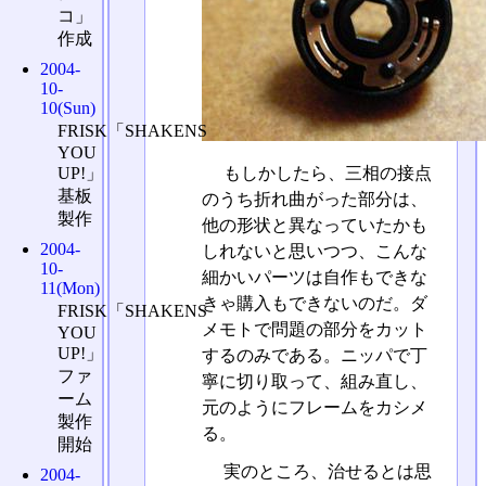
コ」
作成
2004-
10-
10(Sun)
FRISK「SHAKENS
YOU
もしかしたら、三相の接点
UP!」
基板
のうち折れ曲がった部分は、
製作
他の形状と異なっていたかも
2004-
しれないと思いつつ、こんな
10-
細かいパーツは自作もできな
11(Mon)
きゃ購入もできないのだ。ダ
FRISK「SHAKENS
メモトで問題の部分をカット
YOU
UP!」
するのみである。ニッパで丁
ファ
寧に切り取って、組み直し、
ーム
元のようにフレームをカシメ
製作
る。
開始
実のところ、治せるとは思
2004-