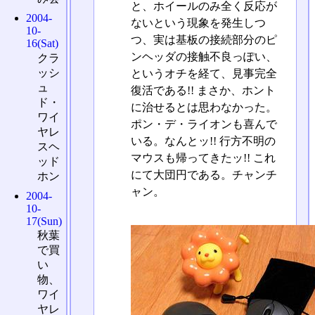
と、ホイールのみ全く反応が
2004-
ないという現象を発生しつ
10-
つ、実は基板の接続部分のピ
16(Sat)
ンヘッダの接触不良っぽい、
クラ
ッシ
というオチを経て、見事完全
ュ
復活である!! まさか、ホント
ド・
に治せるとは思わなかった。
ワイ
ポン・デ・ライオンも喜んで
ヤレ
いる。なんとッ!! 行方不明の
スヘ
マウスも帰ってきたッ!! これ
ッド
にて大団円である。チャンチ
ホン
ャン。
2004-
10-
17(Sun)
秋葉
で買
い
物、
ワイ
ヤレ