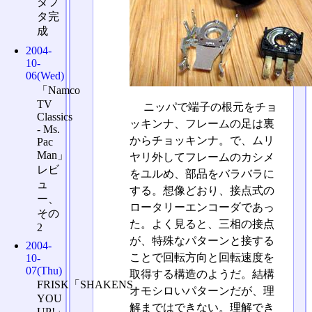
ダプ
タ完
成
2004-
10-
06(Wed)
「Namco
TV
ニッパで端子の根元をチョ
Classics
ッキンナ、フレームの足は裏
- Ms.
からチョッキンナ。で、ムリ
Pac
Man」
ヤリ外してフレームのカシメ
レビ
をユルめ、部品をバラバラに
ュ
する。想像どおり、接点式の
ー、
ロータリーエンコーダであっ
その
た。よく見ると、三相の接点
2
が、特殊なパターンと接する
2004-
ことで回転方向と回転速度を
10-
07(Thu)
取得する構造のようだ。結構
FRISK「SHAKENS
オモシロいパターンだが、理
YOU
解まではできない。理解でき
UP!」