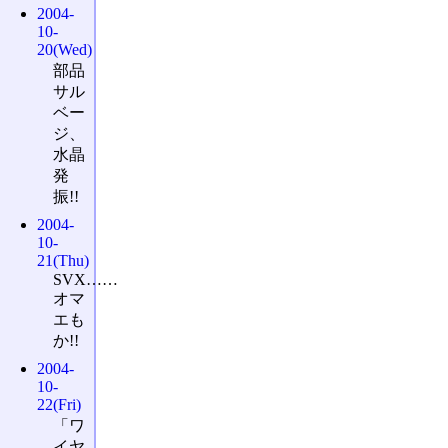
2004-
10-
20(Wed)
部品
サル
ベー
ジ、
水晶
発
振!!
2004-
10-
21(Thu)
SVX……
オマ
エも
か!!
2004-
10-
22(Fri)
「ワ
イヤ