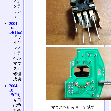
ス」
クラ
ッシ
ュ
2004-
10-
14(Thu)
「ワ
イヤ
レス
トラ
ベル
マウ
ス」
修理
成功
2004-
10-
15(Fri)
今日
は呑
マウスを組み直して試す
み会