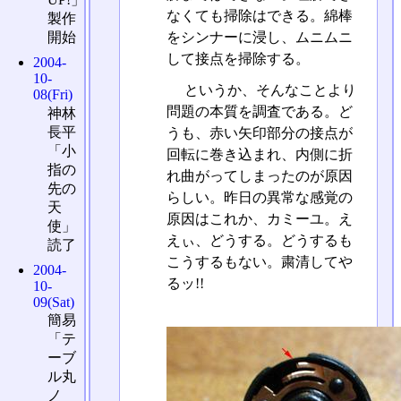
なくても掃除はできる。綿棒
製作
をシンナーに浸し、ムニムニ
開始
して接点を掃除する。
2004-
10-
というか、そんなことより
08(Fri)
問題の本質を調査である。ど
神林
長平
うも、赤い矢印部分の接点が
「小
回転に巻き込まれ、内側に折
指の
れ曲がってしまったのが原因
先の
らしい。昨日の異常な感覚の
天
原因はこれか、カミーユ。え
使」
えぃ、どうする。どうするも
読了
こうするもない。粛清してや
2004-
るッ!!
10-
09(Sat)
簡易
「テ
ーブ
ル丸
ノ