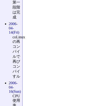
第一
段階
は完
成
2006-
04-
14(Fri)
coLinux
の再
コン
パイ
ルで
再び
コン
パイ
すル
2006-
04-
16(Sun)
CPU
使用
率