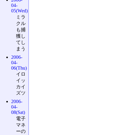
04-
05(Wed)
ミラ
クル
も捕
獲し
てし
まう
2006-
04-
06(Thu)
イロ
イッ
カイ
ズツ
2006-
04-
08(Sat)
電子
マネ
ーの