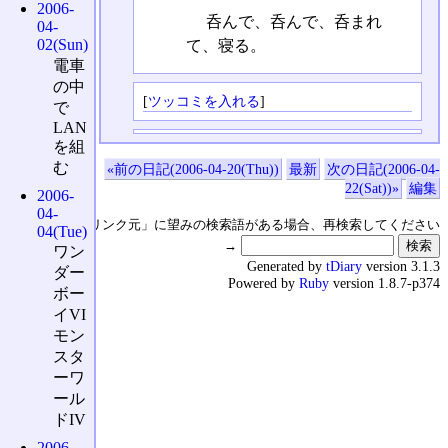
2006-
呑んで、呑んで、呑まれ
04-
02(Sun)
て、寝る。
電車
の中
[
ツッコミを入れる
]
で
LAN
を組
む
«前の日記(2006-04-20(Thu))
最新
次の日記(2006-04-
22(Sat))»
編集
2006-
04-
↑の「本日のリンク元」に望みの検索語がある場合、再検索してください
04(Tue)
→
ワン
Generated by
tDiary
version 3.1.3
ダー
Powered by
Ruby
version 1.8.7-p374
ボー
イVI
モン
スタ
ーワ
ール
ドIV
2006-