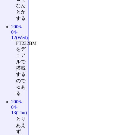
なん
とか
する
2006-
04-
12(Wed)
FT232BM
をデ
ュア
ルで
搭載
する
ので
ゅあ
る
2006-
04-
13(Thu)
とり
あえ
ず、