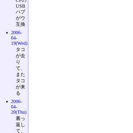
CPの
USB
ハブ
がウ
互換
2006-
04-
19(Wed)
タコ
が去
り
て、
また
タコ
が来
る
2006-
04-
20(Thu)
裏っ
返し
て、