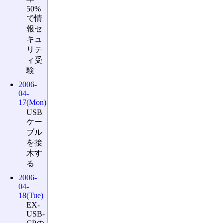
50%
で情
報セ
キュ
リテ
ィ受
験
2006-
04-
17(Mon)
USB
ケー
ブル
を接
木す
る
2006-
04-
18(Tue)
EX-
USB-