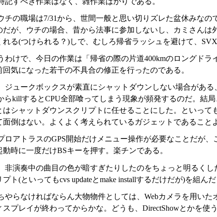
特記すべき作業はなく、雑作業ばかりである。
ウチの職場は7/31から、世間一般と思い切りズレた盆休みな
のだが、ウチの場合、昔から法事に参加しないし、カミさんは
くれる(つけられる？)しで、むしろ帰省ラッシュを避けて、SV
うわけで、今日の作業は「帰省の際の片道400kmのロングドラ
前回気になった若干の不具合の修正を行ったのである。
、ジュークボックスが素直にシャットダウンしない場合がある、と
n上からkillするとCPU全部喰ってしまう現象が頻発するのだ
とはシャットダウンスクリプトに任せることにした。といっても、ウ
て面倒はない。よくよく考えられているガジェットであること
プロアトラスのGPS開始だけメニュー操作が必要なことだが、
起動時に一度だけBSキーを押す。楽チンである。
、非演奏中の曲目の色が暗すぎたりしたのをちょっと明るくし
ト(といってもcvs updateとmake installするだけだが)
ちやらなければならん大物物件としては、Webカメラを用いた
スプレイが終わってからかな。どうも、DirectShowとか