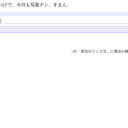
わけで、今日も写真ナシ。すまん。
る
]
↑の「本日のリンク元」に望みの