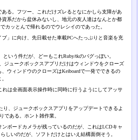
のである。フツー、これだけズレるとなにかしら支障があ
外資系だから盆休みないし、地元の友人達はなんとか都
Xでカッとんで帰れるのでウレシイのであった。
イブ」に向け、先日載せた車載PCへたっぷりと音楽を充
いう件だが、どーもこれRuby/tkのバグっぽい。
。結局、ジュークボックスアプリだけはウィンドウをクローズ
ィンドウのクローズはKeiboardで一発でできるの
よ。
これは全画面表示操作時に同時に行うようにしてアッサ
たり、ジュークボックスアプリをアップデートできるよ
を組んだりである。ホント雑作業。
オンボードカメラが残っているのだが、これはLCDキャ
を使うらしいのだが、ソフトだけとはいえ結構面倒そう。