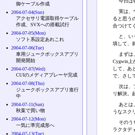
今日は
御ケーブル作成
実は、
2004-07-04(Sun)
アクセサリ電源取得ケーブル
ると思う
作成、SVXへの搭載試行
合つけて
2004-07-05(Mon)
と、い
ソフト系設定あれこれ
填して、
2004-07-06(Tue)
車用ジュークボックスアプリ
まずは
開発開始
Cygwi
して、あ
2004-07-07(Wed)
CUIのメディアプレーヤ完成
で、さし
2004-07-08(Thu)
次は、
ジュークボックスアプリ進行
リ解決。
中
あとは
2004-07-11(Sun)
秋葉で買い物
うなスクリプ
2004-07-12(Mon)
そのう
一気に準完成形へ
ラクタディ
2004-07-13(Tue)