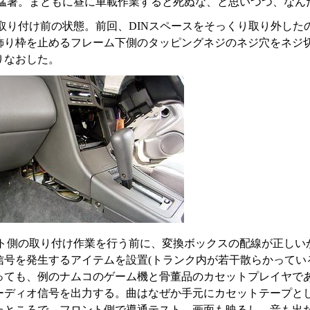
猛暑。まともに昼に車載作業すると死ぬな、と思いつつ、なん
取り付け前の状態。前回、DINスペースをそっくり取り外した
飾り枠を止めるフレーム下側のタッピングネジのネジ穴をネジ切
りなおした。
ト側の取り付け作業を行う前に、変換ボックスの配線が正しい
信号を発生するアイテムを設置(トランク内が若干散らかってい
っても、例のナムコのゲーム機と骨董品のカセットプレイヤで
ーディオ信号を出力する。曲はなぜか手元にカセットテープと
たところで、フロント側で導通テスト。画面も映るし、音も出た!