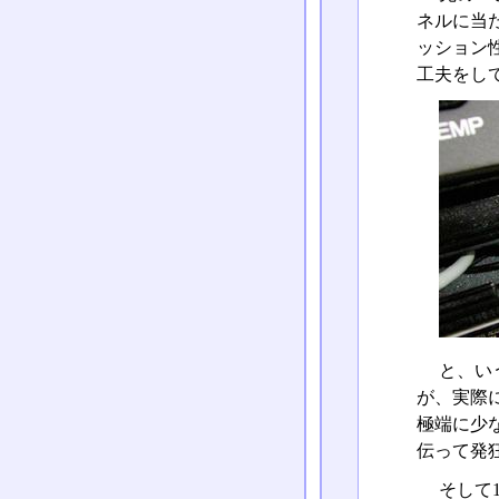
ネルに当
ッション
工夫をし
と、い
が、実際
極端に少
伝って発
そして