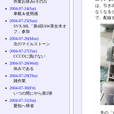
作業お休み(その2)
は、引き
2004-07-24(Sat)
なくなる
車載＆使用感
で、配線
2004-07-25(Sun)
SVX-ML「第4回AW美女木オ
フ」参加
2004-07-26(Mon)
次のマイルストーン
2004-07-27(Tue)
CCCDに負けない
2004-07-28(Wed)
休みである
2004-07-29(Thu)
雑作業
2004-07-30(Fri)
いつの間にやら第2弾
2004-07-31(Sat)
愛知へ帰省
先の「