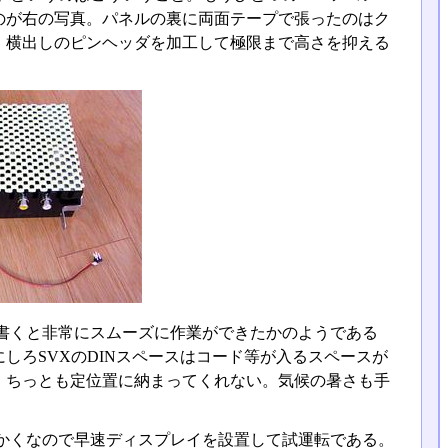
のが右の写真。パネルの裏に両面テープで張ったのはク
、横出しのピンヘッダを加工して極限まで高さを抑える
書くと非常にスムーズに作業ができたかのようである
しろSVXのDINスペースはコード等が入るスペースが
、ちっとも定位置に納まってくれない。気候の暑さも手
かくなので早速ディスプレイを設置して試運転である。