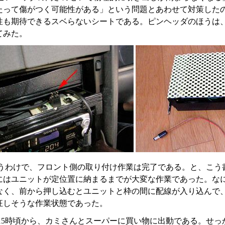
たって傷がつく可能性がある」という問題とあわせて対策した
性も期待できるスベらないシートである。ピンヘッダのほうは
てみた。
うわけで、フロント側の取り付け作業は完了である。と、こう
にはユニットが定位置に納まるまでが大変な作業であった。なに
なく、前から押し込むとユニットと枠の間に配線が入り込んで
狂しそうな作業状態であった。
15時頃から、カミさんとスーパーに買い物に出動である。せっ