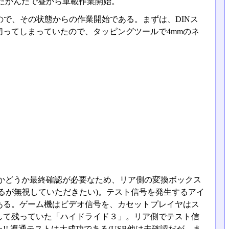
だかんだで昼から車載作業開始。
ので、その状態からの作業開始である。まずは、DINス
ってしまっていたので、タッピングツールで4mmのネ
かどうか最終確認が必要なため、リア側の変換ボックス
るが無視していただきたい)。テスト信号を発生するアイ
ある。ゲーム機はビデオ信号を、カセットプレイヤはス
して残っていた「ハイドライド３」。リア側でテスト信
! 導通テストは大成功である(USB他は未確認だが、ま