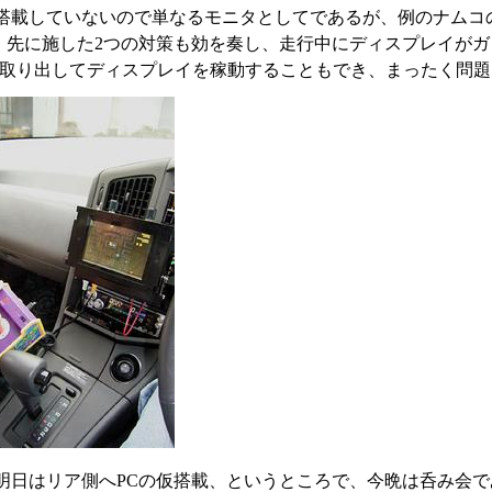
だ搭載していないので単なるモニタとしてであるが、例のナムコ
、先に施した2つの対策も効を奏し、走行中にディスプレイが
2Vを取り出してディスプレイを稼動することもでき、まったく問
明日はリア側へPCの仮搭載、というところで、今晩は呑み会