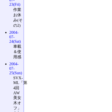
23(Fri)
作業
お休
み(そ
の2)
2004-
07-
24(Sat)
車載
＆使
用感
2004-
07-
25(Sun)
SVX-
ML「第
4回
AW
美女
木オ
フ」