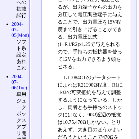
への
るが、出力端子からの出力を
搭載
分圧して電圧調整端子に与え
試行
ることで、出力電圧を15V程
2004-
度まで引き上げることができ
07-
05(Mon)
る。出力電圧は式
ソフ
(1+R1/R2)x1.25で与えられる
ト系
ので、手持ちの抵抗器を使っ
設定
て12Vを出力できるよう頭を
あれ
ヒネる。
これ
2004-
LT1084CTのデータシート
07-
によればR2に90Ω程度、R1に
06(Tue)
1kΩの可変抵抗を与えて調整
車用
するようになっている。しか
ジュ
ーク
し、両者とも手持ちのストッ
ボッ
クにはなく、90Ω近辺の抵抗
クス
は10,75,470Ωしかない。とり
アプ
あえず、大き目のほうがよい
リ開
だろうということで470Ωを