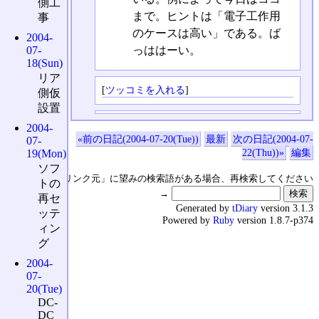
側工
まで。ヒントは「電子工作用
事
のケースは高い」である。ば
2004-
っははーい。
07-
18(Sun)
リア
[
ツッコミを入れる
]
側仮
設置
2004-
«前の日記(2004-07-20(Tue))
最新
次の日記(2004-07-
07-
22(Thu))»
編集
19(Mon)
ソフ
↑の「本日のリンク元」に望みの検索語がある場合、再検索してください
トの
→
再セ
Generated by
tDiary
version 3.1.3
ッテ
Powered by
Ruby
version 1.8.7-p374
ィン
グ
2004-
07-
20(Tue)
DC-
DC