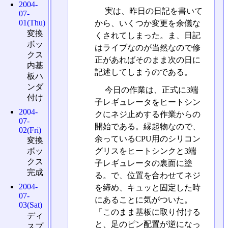
2004-
実は、昨日の日記を書いて
07-
01(Thu)
から、いくつか変更を余儀な
変換
くされてしまった。ま、日記
ボッ
はライブなのが当然なので修
クス
正があればそのまま次の日に
内基
記述してしまうのである。
板ハ
ンダ
今日の作業は、正式に3端
付け
子レギュレータをヒートシン
2004-
クにネジ止めする作業からの
07-
開始である。縁起物なので、
02(Fri)
余っているCPU用のシリコン
変換
グリスをヒートシンクと3端
ボッ
クス
子レギュレータの裏面に塗
完成
る。で、位置を合わせてネジ
2004-
を締め、キュッと固定した時
07-
にあることに気がついた。
03(Sat)
「このまま基板に取り付ける
ディ
と、足のピン配置が逆になっ
スプ