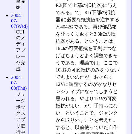
発開
R2(図で上部の抵抗器)に与え
始
てみる。で、R1(下部の抵抗
2004-
器)に必要な抵抗値を逆算する
07-
07(Wed)
と4042Ωである。再び部品箱
CUI
をひっくり返すと3.3kΩの抵
のメ
抗器がある。ということは、
ディ
1kΩの可変抵抗を直列につな
アプ
げばちょうどよく調整できそ
レー
ヤ完
うである。理論では、ここで
成
10kΩの可変抵抗のみをつない
でもよいのだが、おそらく
2004-
07-
12Vに調整するのがかなりセ
08(Thu)
ンシティブになってしまうと
ジュ
思われる。やはり1kΩの可変
ーク
抵抗がよい。が、手持ちにな
ボッ
い。ということで、ジャンク
クス
アプ
から取り外すことを考えた。
リ進
すると、以前使っていた自作
行中