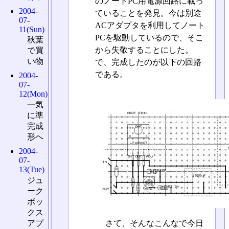
のノートPC用電源回路に載っ
2004-
ていることを発見。今は別途
07-
ACアダプタを利用してノート
11(Sun)
PCを駆動しているので、そこ
秋葉
から失敬することにした。
で買
い物
で、完成したのが以下の回路
である。
2004-
07-
12(Mon)
一気
に準
完成
形へ
2004-
07-
13(Tue)
ジュ
ーク
ボッ
クス
アプ
さて、そんなこんなで今日