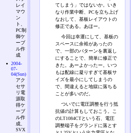
てしまう」ではないか。いき
レイ
マウ
なり作業中断、PCを立ち上げ
ン
なおして、基板レイアウトの
ト、
修正である。あほー。
PC制
御ケ
今回は幸運にして、基板の
ーブ
スペースに余裕があったの
ル作
で、一部のパターンを裏返し
成
にすることで、簡単に修正で
2004-
きた。あーよかったー。いつ
07-
もは配線に凝りすぎて基板サ
04(Sun)
イズを最小にしてしまうの
アク
セサ
で、間違えると地獄に落ちる
リ電
ことが多いのだ。
源取
ついでに電圧調整を行う抵
得ケ
抗値の計算もしておこう。こ
ーブ
ル作
のLT1084CTという石、電圧
成、
調整端子をグランドに落とす
SVX
と1.25Vという出力電圧とな