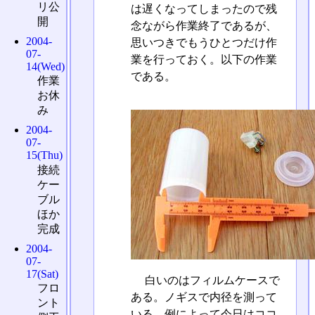
リ公
は遅くなってしまったので残
開
念ながら作業終了であるが、
2004-
思いつきでもうひとつだけ作
07-
業を行っておく。以下の作業
14(Wed)
である。
作業
お休
み
2004-
07-
15(Thu)
接続
ケー
ブル
ほか
完成
2004-
07-
17(Sat)
白いのはフィルムケースで
フロ
ある。ノギスで内径を測って
ント
いる。例によって今日はココ