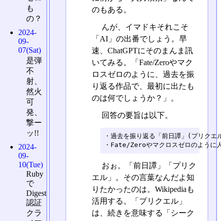
も
のもある。
の？
んが、イマドキそれこそ
2024-
「AI」の出番でしょう。早
09-
07(Sat)
速、ChatGPTにそのまんま訊
是弾
いてみる。「Fate/Zeroやマク
不
ロスゼロのように、過去を振
射、
り返る作品で、最初に出たも
然火
のは何でしょうか？」。
可
発、
回答の要旨は以下。
撃ー
ッ!!
・過去を振り返る「前日譚」(プリクエル
・Fate/Zeroやマクロスゼロのよう
2024-
09-
10(Tue)
おぉ。「前日譚」「プリク
Ruby
エル」。その言葉なんだよ知
で
りたかったのは。Wikipediaも
Digest
活用する。「プリクエル」
認証
は、続きを意味する「シーク
クラ