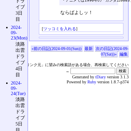
・アニメでは1990年の「ガンダム0083
ドラ
イブ
ならばよしッ！
3日
目
2024-
[
ツッコミを入れる
]
09-
23(Mon)
淡路
«前の日記(2024-09-01(Sun))
最新
次の日記(2024-09-
出雲
07(Sat))»
編集
ドラ
イブ
↑の「本日のリンク元」に望みの検索語がある場合、再検索してください
4日
→
目
Generated by
tDiary
version 3.1.3
Powered by
Ruby
version 1.8.7-p374
2024-
09-
24(Tue)
淡路
出雲
ドラ
イブ
5日
目