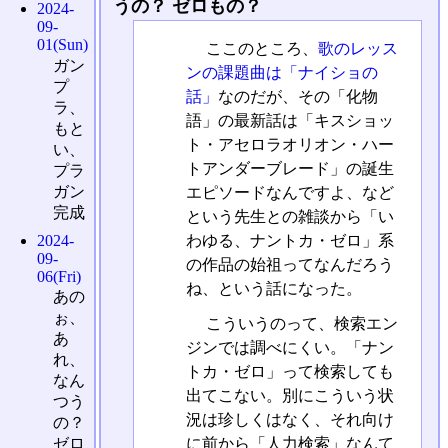
うの？ ゼロもの？
2024-
09-
01(Sun)
ここのところ、
歌のレッス
ガン
ンの課題曲は「ナイショの
プ
話」
なのだが、その「化物
ラ、
語」の最新話は「キスショッ
もと
ト・アセロラオリオン・ハー
い、
トアンダーブレード」の誕生
プラ
ガン
エピソードなんですよ、など
完成
という先生との雑談から「い
わゆる、ナントカ・ゼロ」系
2024-
09-
の作品の始祖ってなんだろう
06(Fri)
ね、という話になった。
あの
ぉ、
こういうのって、検索エン
あ
ジンでは調べにくい。「ナン
れ、
トカ・ゼロ」って検索しても
なん
出てこない。別にこういう状
つう
況は珍しくはなく、それ向け
の？
に前から「人力検索」なんて
ゼロ