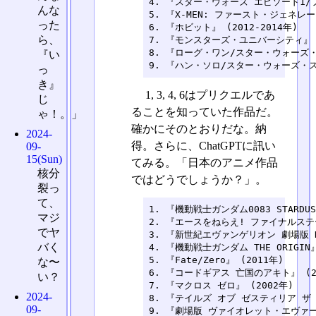
4. 『スター・ウォーズ エピソード1/フ
んな
5. 『X-MEN: ファースト・ジェネレーシ
った
6. 『ホビット』 (2012-2014年)

ら、
7. 『モンスターズ・ユニバーシティ』 (2
8. 『ローグ・ワン/スター・ウォーズ・ス
『い
9. 『ハン・ソロ/スター・ウォーズ・ス
っ
き』
1, 3, 4, 6はプリクエルであ
じ
ることを知っていた作品だ。
ゃ！。」
確かにそのとおりだな。納
2024-
得。さらに、ChatGPTに訊い
09-
15(Sun)
てみる。「日本のアニメ作品
核分
ではどうでしょうか？」。
裂っ
て、
1. 『機動戦士ガンダム0083 STARDUST 
マジ
2. 『エースをねらえ! ファイナルステージ
でヤ
3. 『新世紀エヴァンゲリオン 劇場版 DEA
バく
4. 『機動戦士ガンダム THE ORIGIN』 
5. 『Fate/Zero』 (2011年)

な〜
6. 『コードギアス 亡国のアキト』 (201
い？
7. 『マクロス ゼロ』 (2002年)

2024-
8. 『テイルズ オブ ゼスティリア ザ ク
09-
9. 『劇場版 ヴァイオレット・エヴァーガ