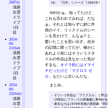
20(Fri)
10. 『刃牙』シリーズ (2001年)
淡路
出雲
0083かぁ。知ってたけど、
ドラ
これも言われてみれば、だな
イブ
ぁ。それとは知らずに妙に作
1日
画のイイ、リックドムのシー
目
ンを見かけて、んなぁ!? と、
2024-
驚いたことを思い出す。自分
09-
の記憶に限ってだが、確かに
21(Sat)
淡路
あれより前にはそういうスタ
出雲
イルの作品は見なかった気が
ドラ
するな。
オイラ的にはイマイ
イブ
チだったけど「マクロス ゼ
2日
ロ」
もだいぶ古いんだな。
目
2024-
まとめ。
09-
22(Sun)
・そういう作品は「プリクエル」と呼ばれ
淡路
・19世紀にフランスの群像劇に事例があ
出雲
・著名なのは1970年前後の西部劇「明