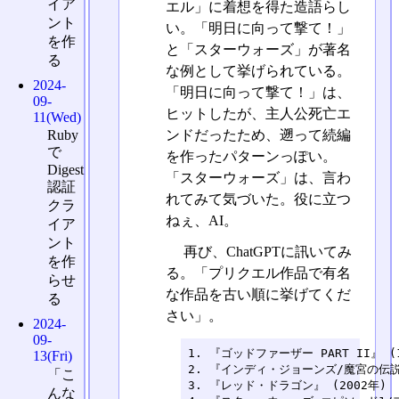
イア
エル」に着想を得た造語らし
ント
い。「明日に向って撃て！」
を作
と「スターウォーズ」が著名
る
な例として挙げられている。
2024-
「明日に向って撃て！」は、
09-
ヒットしたが、主人公死亡エ
11(Wed)
Ruby
ンドだったため、遡って続編
で
を作ったパターンっぽい。
Digest
「スターウォーズ」は、言わ
認証
れてみて気づいた。役に立つ
クラ
ねぇ、AI。
イア
ント
再び、ChatGPTに訊いてみ
を作
る。「プリクエル作品で有名
らせ
な作品を古い順に挙げてくだ
る
さい」。
2024-
09-
1. 『ゴッドファーザー PART II』 (1
13(Fri)
2. 『インディ・ジョーンズ/魔宮の伝説』 
「こ
3. 『レッド・ドラゴン』 (2002年)

んな