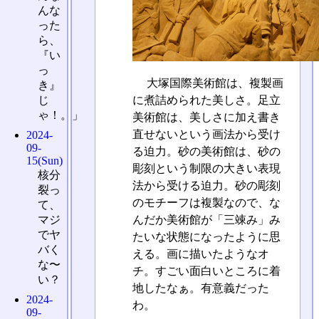
んな
った
ら、
『い
っ
大塚国際美術館は、複製画
き』
に煮詰められた美しさ。足立
じ
ゃ！。」
美術館は、美しさに加え書き
直せないという画法から受け
2024-
09-
る迫力。砂の美術館は、砂の
15(Sun)
彫刻という制限の大きい表現
核分
法から受ける迫力。砂の彫刻
裂っ
のモチーフは複製なので、な
て、
んだか美術館が「三竦み」み
マジ
でヤ
たいな状態になったように思
バく
える。画に描いたようなオ
な〜
チ。すごい面白いところに着
い？
地したなぁ。有意義だった
2024-
わ。
09-