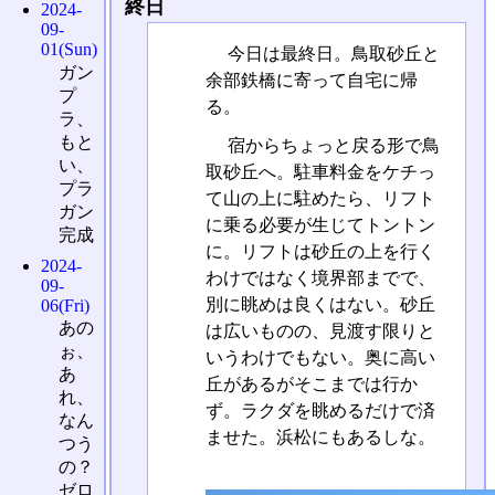
終日
2024-
09-
01(Sun)
今日は最終日。鳥取砂丘と
ガン
余部鉄橋に寄って自宅に帰
プ
る。
ラ、
もと
宿からちょっと戻る形で鳥
い、
取砂丘へ。駐車料金をケチっ
プラ
て山の上に駐めたら、リフト
ガン
に乗る必要が生じてトントン
完成
に。リフトは砂丘の上を行く
2024-
わけではなく境界部までで、
09-
別に眺めは良くはない。砂丘
06(Fri)
あの
は広いものの、見渡す限りと
ぉ、
いうわけでもない。奥に高い
あ
丘があるがそこまでは行か
れ、
ず。ラクダを眺めるだけで済
なん
ませた。浜松にもあるしな。
つう
の？
ゼロ