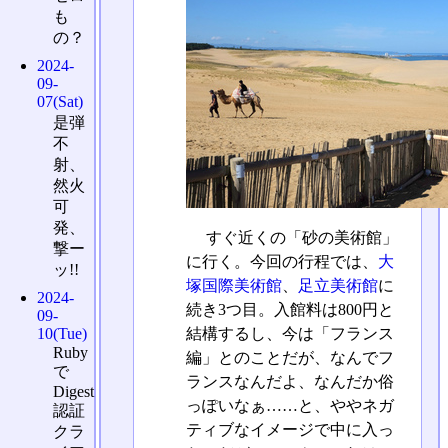
も
の？
2024-
09-
07(Sat)
是弾
不
射、
然火
可
発、
すぐ近くの「砂の美術館」
撃ー
に行く。今回の行程では、
大
ッ!!
塚国際美術館
、
足立美術館
に
2024-
続き3つ目。入館料は800円と
09-
10(Tue)
結構するし、今は「フランス
Ruby
編」とのことだが、なんでフ
で
ランスなんだよ、なんだか俗
Digest
っぽいなぁ……と、ややネガ
認証
ティブなイメージで中に入っ
クラ