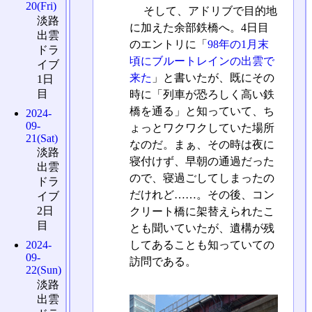
20(Fri)
そして、アドリブで目的地
淡路
に加えた余部鉄橋へ。4日目
出雲
のエントリに「
98年の1月末
ドラ
頃にブルートレインの出雲で
イブ
来た
」と書いたが、既にその
1日
目
時に「列車が恐ろしく高い鉄
橋を通る」と知っていて、ち
2024-
09-
ょっとワクワクしていた場所
21(Sat)
なのだ。まぁ、その時は夜に
淡路
寝付けず、早朝の通過だった
出雲
ので、寝過ごしてしまったの
ドラ
だけれど……。その後、コン
イブ
2日
クリート橋に架替えられたこ
目
とも聞いていたが、遺構が残
してあることも知っていての
2024-
09-
訪問である。
22(Sun)
淡路
出雲