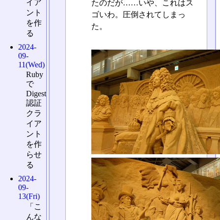
イア
たのだが……いや、これはス
ント
ゴいわ。圧倒されてしまっ
を作
た。
る
2024-
09-
11(Wed)
Ruby
で
Digest
認証
クラ
イア
ント
を作
らせ
る
2024-
09-
13(Fri)
「こ
んな