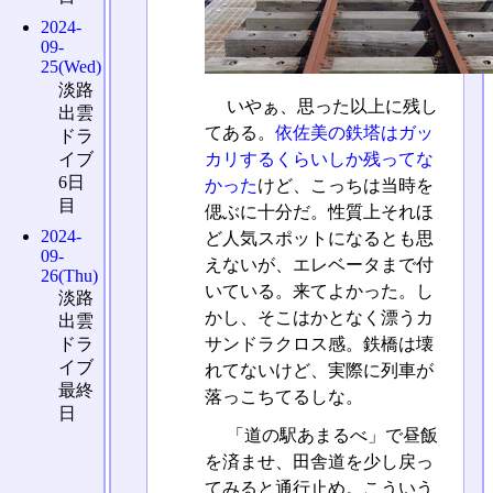
2024-
09-
25(Wed)
淡路
いやぁ、思った以上に残し
出雲
てある。
依佐美の鉄塔はガッ
ドラ
イブ
カリするくらいしか残ってな
6日
かった
けど、こっちは当時を
目
偲ぶに十分だ。性質上それほ
2024-
ど人気スポットになるとも思
09-
えないが、エレベータまで付
26(Thu)
いている。来てよかった。し
淡路
かし、そこはかとなく漂うカ
出雲
サンドラクロス感。鉄橋は壊
ドラ
イブ
れてないけど、実際に列車が
最終
落っこちてるしな。
日
「道の駅あまるべ」で昼飯
を済ませ、田舎道を少し戻っ
てみると通行止め。こういう