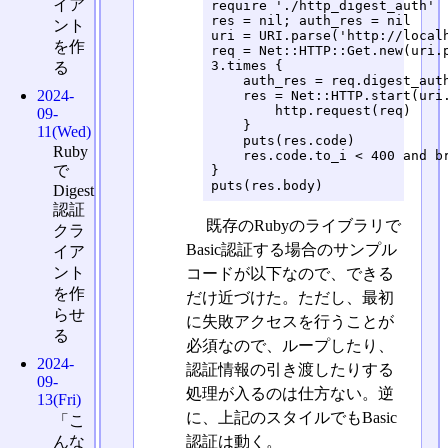
イア
require './http_digest_auth'

res = nil; auth_res = nil

ント
uri = URI.parse('http://localh
を作
req = Net::HTTP::Get.new(uri.p
3.times {

る
    auth_res = req.digest_auth
2024-
    res = Net::HTTP.start(uri.
        http.request(req)

09-
    }

11(Wed)
    puts(res.code)

Ruby
    res.code.to_i < 400 and br
で
}

puts(res.body)
Digest
認証
既存のRubyのライブラリで
クラ
Basic認証する場合のサンプル
イア
ント
コードが以下なので、できる
を作
だけ近づけた。ただし、最初
らせ
に失敗アクセスを行うことが
る
必須なので、ループしたり、
2024-
認証情報の引き渡したりする
09-
処理が入るのは仕方ない。逆
13(Fri)
に、上記のスタイルでもBasic
「こ
んな
認証は動く。