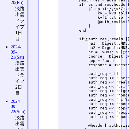
        @auth_res = auth_res |
20(Fri)
        if(res and res.header[
淡路
            $1.split(/,\s*/).e
                kv = kv0.split
出雲
                kv[1].strip =~
ドラ
                @auth_res[kv[0
            }

イブ
        end

1日
目
        if(@auth_res['realm'])
            ha1 = Digest::MD5
2024-
            ha2 = Digest::MD5.
09-
            nc = '%08X' % [@nc
            cnonce = Digest::M
21(Sat)
            qop = 'auth'     
淡路
            response = Digest
出雲
            auth_req = []

ドラ
            auth_req << 'usern
イブ
            auth_req << 'realm
            auth_req << 'uri="
2日
            auth_req << 'algo
目
            auth_req << 'nonce
            auth_req << 'nc=%s
2024-
            auth_req << 'cnonc
09-
            auth_req << 'qop=%
22(Sun)
            auth_req << 'respo
            auth_req << 'opaqu
淡路
出雲
            @header['authoriza