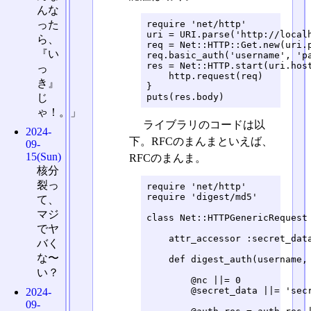
んな
った
require 'net/http'

uri = URI.parse('http://localh
ら、
req = Net::HTTP::Get.new(uri.p
『い
req.basic_auth('username', 'pa
res = Net::HTTP.start(uri.host
っ
    http.request(req)

き』
}

じ
puts(res.body)
ゃ！。」
ライブラリのコードは以
2024-
下。RFCのまんまといえば、
09-
15(Sun)
RFCのまんま。
核分
裂っ
require 'net/http'

require 'digest/md5'

て、
マジ
class Net::HTTPGenericRequest

でヤ
    attr_accessor :secret_data
バく
な〜
    def digest_auth(username, 
い？
        @nc ||= 0

        @secret_data ||= 'secr
2024-
09-