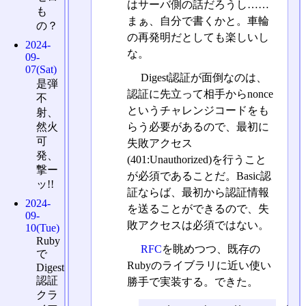
はサーバ側の話だろうし……
も
まぁ、自分で書くかと。車輪
の？
の再発明だとしても楽しいし
2024-
な。
09-
07(Sat)
Digest認証が面倒なのは、
是弾
認証に先立って相手からnonce
不
というチャレンジコードをも
射、
然火
らう必要があるので、最初に
可
失敗アクセス
発、
(401:Unauthorized)を行うこと
撃ー
が必須であることだ。Basic認
ッ!!
証ならば、最初から認証情報
2024-
を送ることができるので、失
09-
敗アクセスは必須ではない。
10(Tue)
Ruby
RFC
を眺めつつ、既存の
で
Rubyのライブラリに近い使い
Digest
認証
勝手で実装する。できた。
クラ