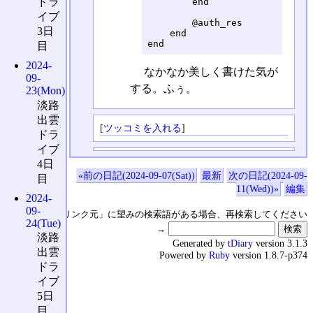
ドラ
        end

イブ
        @auth_res

3日
    end

end
目
2024-
なかなか美しく書けた気が
09-
する。ふぅ。
23(Mon)
淡路
出雲
[
ツッコミを入れる
]
ドラ
イブ
4日
«前の日記(2024-09-07(Sat))
最新
次の日記(2024-09-
目
11(Wed))»
編集
2024-
09-
↑の「本日のリンク元」に望みの検索語がある場合、再検索してください
24(Tue)
→
淡路
Generated by
tDiary
version 3.1.3
出雲
Powered by
Ruby
version 1.8.7-p374
ドラ
イブ
5日
目