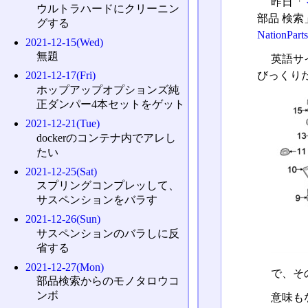
昨日「
ウルトラハードにクリーニン
部品 検
グする
NationParts
2021-12-15(Wed)
無題
英語サ
びっくり
2021-12-17(Fri)
ホップアップオプションズ純
正ダンパー4本セットをゲット
2021-12-21(Tue)
dockerのコンテナ内でアレし
たい
2021-12-25(Sat)
スプリングコンプレッして、
サスペンションをバラす
2021-12-26(Sun)
サスペンションのバラしに反
省する
2021-12-27(Mon)
で、そ
部品検索からのモノタロウコ
ンボ
意味も