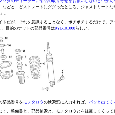
マツダのディーラーに部品の取り寄せをお願いしないといかん
索」などと、どストレートにググったところ、ジャストミートな
」。
イトだが、それを意識することなく、ポチポチするだけで、ア
だ。目的のナットの部品番号は
9YB101008
らしい。
の部品番号を
モノタロウ
の検索窓に入力すれば、
パッと出てく
なく、整備書と、部品検索と、モノタロウとを往復しまくって