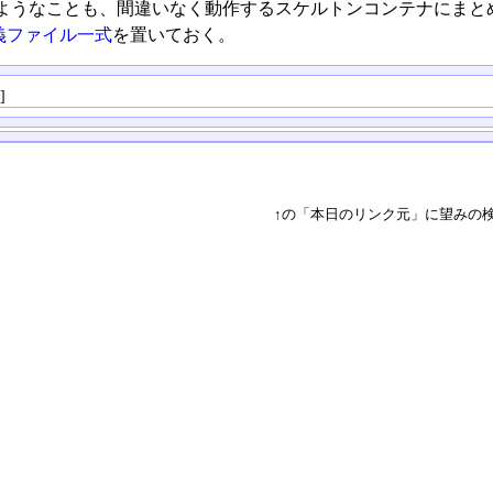
ようなことも、間違いなく動作するスケルトンコンテナにまと
義ファイル一式
を置いておく。
る
]
↑の「本日のリンク元」に望みの