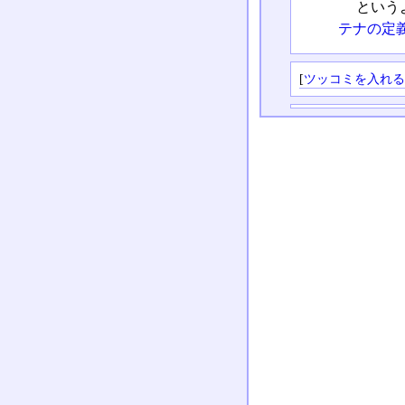
という
テナの定
[
ツッコミを入れ