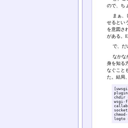
ので、ちょ
まぁ、し
せるという
を意図さ
がある。E
で、だ
なかな
身を知る方
なぐこと
た。結局、/
[uwsgi]
plugin
chdir 
wsgi-f
callab
socket
chmod-
logto 