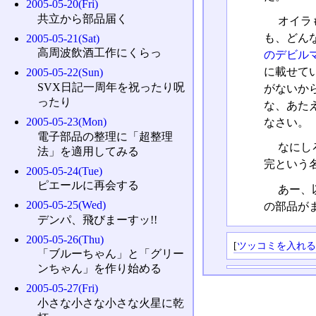
2005-05-20(Fri)
共立から部品届く
オイラ
も、どん
2005-05-21(Sat)
高周波飲酒工作にくらっ
のデビル
に載せて
2005-05-22(Sun)
SVX日記一周年を祝ったり呪
がないか
ったり
な、あた
2005-05-23(Mon)
なさい。
電子部品の整理に「超整理
なにし
法」を適用してみる
完という名
2005-05-24(Tue)
ピエールに再会する
あー、
2005-05-25(Wed)
の部品が
デンパ、飛びまーすッ!!
2005-05-26(Thu)
[
ツッコミを入れ
「ブルーちゃん」と「グリー
ンちゃん」を作り始める
2005-05-27(Fri)
小さな小さな小さな火星に乾