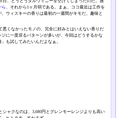
昨日、とうとうダルウィニーを空けてしまったのだ。過
から
、それから1ヶ月弱である。まぁ、ココ最近は工作を
が、ウィスキーの香りは最初の一週間がキモだ。趣味と
て悪くなかったモノの、完全に好みとはいえない香りだ
ンジに一度戻るパターンが多いが、今回はどうするかな
崎」も試してみたいんだよなぁ。
シャクなのは、3,680円とグレンモーレンジよりも高い
て、ヒトクチ、すかさず……