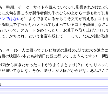
も一時期、そーゆーサイトを読んでいて少し影響されかけたが、
なに文句を書こうが製作者側の手のひらの上から一歩も出ずに
マンではない
が「よくできているからこそ文句が言える」コト
いる時点ですっかりハメられてしまっているコトを認識しなさ
らといって、スカートをめくったり、お菓子を取り上げたりし
えて、かちとれ」という名言を残して……って、なんか話が脱
ろ、そーゆー人に限ってテレビ放送の最後の2話で結末を適当
目の映画を2本とも封切日に観に行ってしまうんですッ!! 間違
以前から書きたかったコトがうまくまとまり(？)、かなりスッ
まだ届いてないな。そか。送り元が大阪だからだな。あんさん
る
]