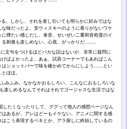
いる。しかし、それを差し引いても明らかに好みではな
んな味だったよ。安ウィスキーのように香りがないワケ
うに煙たい感じだし、単音、せいぜい二重和音程度のイ
くる刺激も楽しめない。心底、がっかりだ……。
好みに文句をつけるほどバカな話はないが、非常に疑問に
おけばよかったよ。あぁ、試呑コーナーでもあればこん
きはショットバーで味を確かめてからにしよう……とい
…とほほ。
た。ふみふみ。なかなかおもしろい。こんなにおもしろいな
年も楽しめるなんてそれはそれでゴージャスな生活ではな
認したくなったりして、ググって他人の感想ページなん
ではあるが、アレはどーもイケない。アニメに関する感
コはこう表現するベキとか、アラ探しに終始しているの