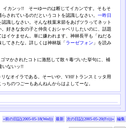
イカンッ!! そーゆーのは断じてイカンです。そもそ
踊らされているのだというコトを認識しなさい。
一昨日
を認識しなさい。そんな枝葉末節をあげツラってネット
い。好きな女の子と仲良くおシャベリしたいのに、話題
てはイケません。単に嫌われます。神林長平も「ねだる
線してきたな。詳しくは神林版「
ラーゼフォン
」を読み
にゴマかされたコトに激怒して散々毒づいた挙句に、補
いないッ!!
キリなオイラである。そーいや、VHFトランスミッタ用
こっちのつごーもあんねんからはよしてーな。
«前の日記(2005-05-18(Wed))
最新
次の日記(2005-05-20(Fri))»
編集