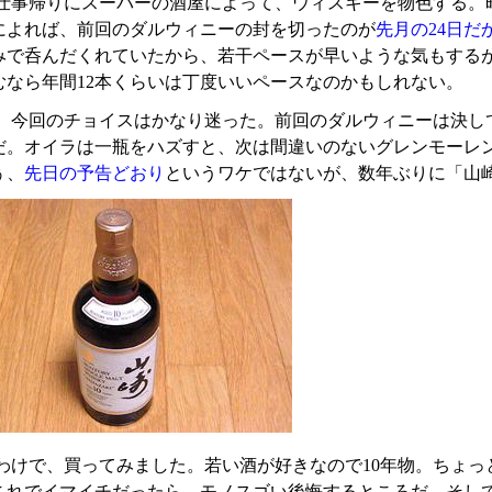
仕事帰りにスーパーの酒屋によって、ウィスキーを物色する。
によれば、前回のダルウィニーの封を切ったのが
先月の24日だ
みで呑んだくれていたから、若干ペースが早いような気もする
むなら年間12本くらいは丁度いいペースなのかもしれない。
、今回のチョイスはかなり迷った。前回のダルウィニーは決し
だ。オイラは一瓶をハズすと、次は間違いのないグレンモーレ
ぅ、
先日の予告どおり
というワケではないが、数年ぶりに「山
わけで、買ってみました。若い酒が好きなので10年物。ちょっと
これでイマイチだったら、モノスゴい後悔するところだ。そし