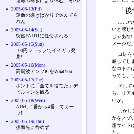
運命の導きにより休む、その3
2005-05-13(Fri)
「後
運命の導きばかりで休んでら
れん
……わ
いと感じ
2005-05-14(Sat)
突然FAITHに任命される
じゃあな
メージだ
2005-05-15(Sun)
100円ショップでイイガワ発
コレを
見!!
感じてし
2005-05-16(Mon)
なコトに
高周波アンプICをWhatYou
っても、
2005-05-17(Tue)
ホントに「全てを捨てた」デ
そして
ビルマンを観る
ら、リア
いか。
2005-05-18(Wed)
ATM、1番から4番、てぇー
しかし
ッ!!
かをノゾ
2005-05-19(Thu)
想サイト
後悔先に呑めず
だ。