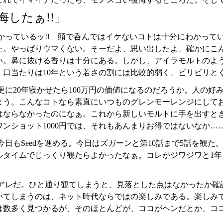
悔したぁ!!」
かっているッ!! 頭で呑んではイケないコトは十分にわかって
た。やっぱりウマくない。そーだよ、思い出したよ、確かにこ
い。鼻に抜ける香りは十分にある。しかし、アイラモルトのよ
。口当たりは10年という若さの割には比較的弱く、ビリビリと
更に20年寝かせたら100万円の価値になるのだろうか。人の
まう。こんなコトなら素直にいつものグレンモーレンジにして
はならなかったのになぁ。これから新しいモルトに手を出すと
ワンショット1000円では、それもあんまりお得ではないなか…
今日もSeedを進める。今日はズガーンと第10話まで5話を観
ルタイムでじっくり観たらよかったなぁ。コレがジワジワと1
アレだ。ひと通り観てしまうと、見落とした点はなかったか確
いてしまうのは、ネット時代ならではの楽しみである。楽しみ
は数多く見つかるが、そのほとんどが、ココがヘンだとか、コ